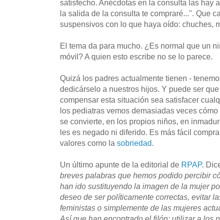
satisfecho. Anécdotas en la consulta las hay a 
la salida de la consulta te compraré...". Que 
suspensivos con lo que haya oído: chuches, 
El tema da para mucho. ¿Es normal que un ni
móvil? A quien esto escribe no se lo parece.
Quizá los padres actualmente tienen - tenemo
dedicárselo a nuestros hijos. Y puede ser qu
compensar esta situación sea satisfacer cualq
los pediatras vemos demasiadas veces cómo e
se convierte, en los propios niños, en inmad
les es negado ni diferido. Es más fácil compr
valores como la
sobriedad
.
Un último apunte de la editorial de
RPAP
. Dic
breves palabras que hemos podido percibir cóm
han ido sustituyendo la imagen de la mujer por
deseo de ser políticamente correctas, evitar l
feministas o simplemente de las mujeres actua
Así que han encontrado el filón: utilizar a los 