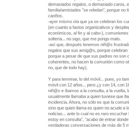
demasiados regalos, o demasiado caros, e
familia/amistades "se rebelan", porque no
cariños
.
-ayer mismo oía que ya se celebran los 
(en cuanto a fastos organizativos y despli
económicos, al fin y al cabo-), comunion
soltería... no sigo, que me pongo malo.
-así que, después tenemos niñ@s frustra
regalos que sus amig@s, porque celebran
porque a pesar de que sus padres no son c
coherentes, no hacen la comunión como o
no, que de todo hay).
Y para terminar, lo del móvil... pues, yo t
móvil con 12 años... pero ¿y con 14, con
niñ@s e íbamos a la consulta, a la vuelta, 
usualmente llamaba a quien tuviese que lla
incidencia. Ahora, no sólo es que la comun
sino que quien llama es quien no acude a l
noticias... ante lo cual no es raro escuchar 
estoy en consulta", "acabo de entrar donde
verdaderas conversaciones de más de 5 mi