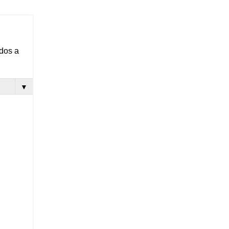
ados a
▼