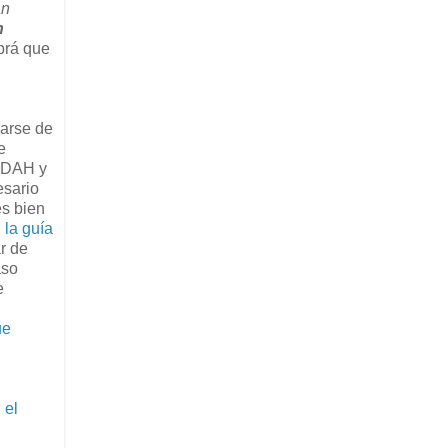
an
n
brá que
iarse de
e
 TDAH y
esario
es bien
 la guía
r de
aso
e
ue
 el