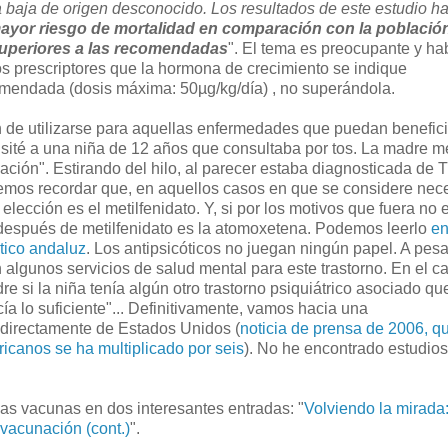
la baja de origen desconocido. Los resultados de este estudio h
mayor riesgo de mortalidad en comparación con la població
superiores a las recomendadas
". El tema es preocupante y ha
os prescriptores que la hormona de crecimiento se indique
omendada (dosis máxima: 50µg/kg/día) , no superándola.
 de utilizarse para aquellas enfermedades que puedan benefic
visité a una niña de 12 años que consultaba por tos. La madre m
ión". Estirando del hilo, al parecer estaba diagnosticada de
emos recordar que, en aquellos casos en que se considere nec
ección es el metilfenidato. Y, si por los motivos que fuera no 
n después de metilfenidato es la atomoxetena. Podemos leerlo
en
utico andaluz
. Los antipsicóticos no juegan ningún papel. A pesa
 algunos servicios de salud mental para este trastorno. En el c
e si la niña tenía algún otro trastorno psiquiátrico asociado qu
cía lo suficiente"... Definitivamente, vamos hacia una
 directamente de Estados Unidos (
noticia de prensa de 2006, q
icanos se ha multiplicado por seis
). No he encontrado estudios
as vacunas en dos interesantes entradas: "
Volviendo la mirada:
 vacunación (cont.)
".