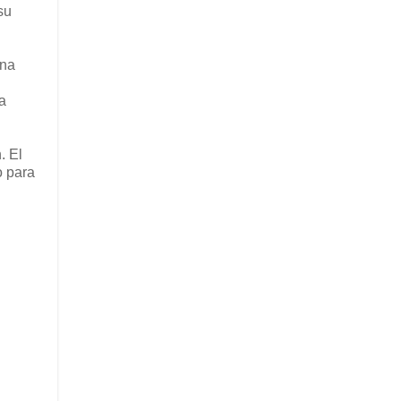
su
ina
a
. El
o para