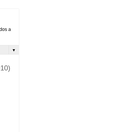
ados a
▼
010)