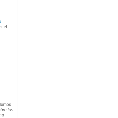
a
r el
odemos
obre los
una