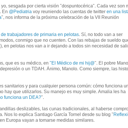
yo, sesgada por cierta visión "dospuntocérica". Cada vez son 
a. En
@Pediatria
voy reuniendo las cuentas de twitter
en una lis
a
", nos informa de la próxima celebración de la VII Reunión
 de trabajadores de primaria en pelotas
. Sí, no todo van a ser
 modos, conmigo que no cuenten. Con las rebajas de sueldo qu
 en pelotas nos van a ir dejando a todos sin necesidad de sali
ús, que es su médico, en
"El Médico de mi hij@
". El pobre Mano
depresión o un TDAH. Ánimo, Manolo. Como siempre, las histo
les sanitarios y para cualquier persona común: cómo funciona 
o hay que utilizarlos. Su manejo es muy simple. Amalia les ha
o funciona un DEA?
".
andillas deslizables, las cunas tradicionales, al haberse comp
a. Nos lo explica Santiago García Tornel desde su blog "
Reflex
 en Europa vayan a tomarse medidas similares.