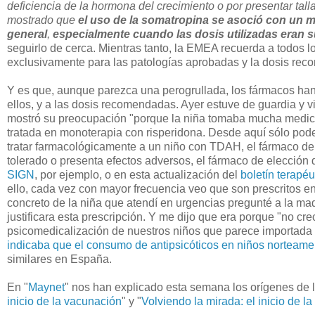
deficiencia de la hormona del crecimiento o por presentar tal
mostrado que
el uso de la somatropina se asoció con un 
general
,
especialmente cuando las dosis utilizadas eran 
seguirlo de cerca. Mientras tanto, la EMEA recuerda a todos l
exclusivamente para las patologías aprobadas y la dosis rec
Y es que, aunque parezca una perogrullada, los fármacos han
ellos, y a las dosis recomendadas. Ayer estuve de guardia y 
mostró su preocupación "porque la niña tomaba mucha medicac
tratada en monoterapia con risperidona. Desde aquí sólo pod
tratar farmacológicamente a un niño con TDAH, el fármaco de el
tolerado o presenta efectos adversos, el fármaco de elecció
SIGN
, por ejemplo, o en esta actualización del
boletín terapé
ello, cada vez con mayor frecuencia veo que son prescritos en
concreto de la niña que atendí en urgencias pregunté a la madr
justificara esta prescripción. Y me dijo que era porque "no cre
psicomedicalización de nuestros niños que parece importada
indicaba que el consumo de antipsicóticos en niños norteamer
similares en España.
En "
Maynet
" nos han explicado esta semana los orígenes de l
inicio de la vacunación
" y "
Volviendo la mirada: el inicio de la