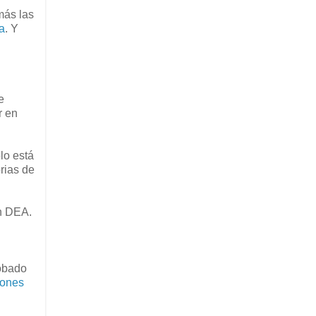
más las
ta
. Y
e
r en
lo está
rias de
un DEA.
robado
iones