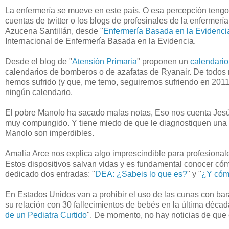
La enfermería se mueve en este país. O esa percepción tengo 
cuentas de twitter o los blogs de profesinales de la enfermerí
Azucena Santillán, desde "
Enfermería Basada en la Evidenci
Internacional de Enfermería Basada en la Evidencia.
Desde el blog de "
Atensión Primaria
" proponen un
calendario
calendarios de bomberos o de azafatas de Ryanair. De todos
hemos sufrido (y que, me temo, seguiremos sufriendo en 2011),
ningún calendario.
El pobre Manolo ha sacado malas notas, Eso nos cuenta Jes
muy compungido. Y tiene miedo de que le diagnostiquen una 
Manolo son imperdibles.
Amalia Arce nos explica algo imprescindible para profesiona
Estos dispositivos salvan vidas y es fundamental conocer cóm
dedicado dos entradas: "
DEA: ¿Sabeis lo que es?
" y "
¿Y cóm
En Estados Unidos van a prohibir el uso de las cunas con bar
su relación con 30 fallecimientos de bebés en la última décad
de un Pediatra Curtido
". De momento, no hay noticias de que