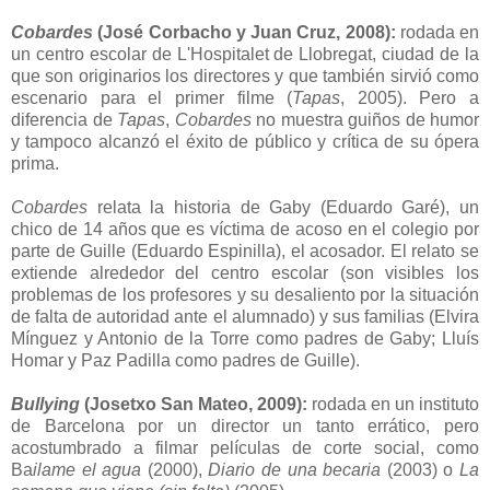
Cobardes
(José Corbacho y Juan Cruz, 2008):
rodada en
un centro escolar de L'Hospitalet de Llobregat, ciudad de la
que son originarios los directores y que también sirvió como
escenario para el primer filme (
Tapas
, 2005). Pero a
diferencia de
Tapas
,
Cobardes
no muestra guiños de humor
y tampoco alcanzó el éxito de público y crítica de su ópera
prima.
Cobardes
relata la historia de Gaby (Eduardo Garé), un
chico de 14 años que es víctima de acoso en el colegio por
parte de Guille (Eduardo Espinilla), el acosador. El relato se
extiende alrededor del centro escolar (son visibles los
problemas de los profesores y su desaliento por la situación
de falta de autoridad ante el alumnado) y sus familias (Elvira
Mínguez y Antonio de la Torre como padres de Gaby; Lluís
Homar y Paz Padilla como padres de Guille).
Bullying
(Josetxo San Mateo, 2009):
rodada en un instituto
de Barcelona por un director un tanto errático, pero
acostumbrado a filmar películas de corte social, como
Ba
ilame el agua
(2000),
Diario de una becaria
(2003) o
La