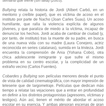
semana que viene (sin falta)
(2005).
Bullying
relata la historia de Jordi (Albert Carbó, en un
meritorio y creíble papel), que es víctima de acoso en el
instituto por parte de Nacho (Joan Carles Suau). Un acoso
humillante, que ralla la violencia explícita de algunos
jóvenes, y que paraliza de miedo a la víctima, incapaz de
denunciar los hechos. Jordi acaba de cambiar de ciudad (y,
por tanto, de instituto) tras la muerte de su padre, en busca
de una nueva vida con su madre (Laura Conejero, actriz
reconocida en series catalanas), sumida en la tristeza. Jordi
encuentra la comprensión de Ania (Yohana Cobo), otra
chica adolescente inmigrante y que sufre el mismo
problema en su centro escolar, y la complicidad de un
extraño vecino (Carlos Fuentes).
Cobardes
y
Bullying
son películas menores desde el punto
de vista de calidad cinematográfica, con mayor impresión de
teleserie que de largometraje. Películas que dedican más
tiempo a relatar las vejaciones que a entrar en profundidad
en definir a los distintos protagonistas (agresores, víctimas y
testigos). Aún así, tienen el mérito de abordar el acoso
escolar en su esencia. Y ambas atesoran escenas de gran