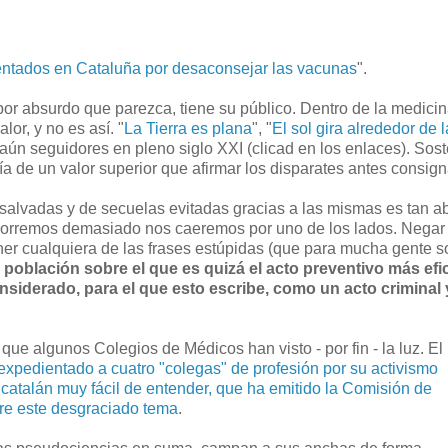
ntados en Cataluña por desaconsejar las vacunas
".
por absurdo que parezca, tiene su público. Dentro de la medicin
lor, y no es así. "
La Tierra es plana
", "
El sol gira alrededor de l
n aún seguidores en pleno siglo XXI (clicad en los enlaces). Sost
ría de un valor superior que afirmar los disparates antes consig
s salvadas y de secuelas evitadas gracias a las mismas es tan a
 corremos demasiado nos caeremos por uno de los lados. Negar 
ner cualquiera de las frases estúpidas (que para mucha gente s
 población sobre el que es quizá el acto preventivo más efi
iderado, para el que esto escribe, como un acto criminal 
e algunos Colegios de Médicos han visto - por fin - la luz. El
expedientado a cuatro "colegas" de profesión por su activismo
 catalán muy fácil de entender, que ha emitido la Comisión de
re este desgraciado tema
.