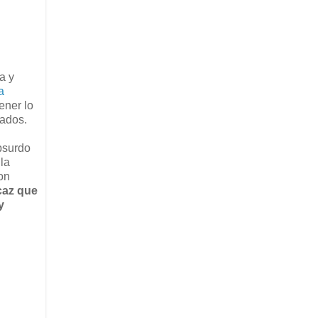
a y
a
ener lo
nados.
bsurdo
la
on
caz que
y