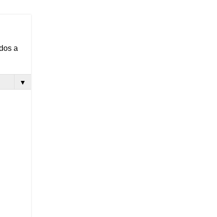
ados a
▼