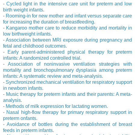
-
Cycled light in the intensive care unit for preterm and low
birth weight infants
.
-
Rooming-in for new mother and infant versus separate care
for increasing the duration of breastfeeding
.
-
Kangaroo mother care to reduce morbidity and mortality in
low birthweight infants
.
-
Association between MRI exposure during pregnancy and
fetal and childhood outcomes
.
-
Early parent-administered physical therapy for preterm
infants: A randomized controlled trial
.
-
Association of noninvasive ventilation strategies with
mortality and bronchopulmonary dysplasia among preterm
infants: A systematic review and meta-analysis
.
-
Synchronized mechanical ventilation for respiratory support
in newborn infants
.
-
Music therapy for preterm infants and their parents: A meta-
analysis
.
-
Methods of milk expression for lactating women
.
-
Nasal high-flow therapy for primary respiratory support in
preterm onfants
.
-
Avoidance of bottles during the establishment of breast
feeds in preterm infants
.