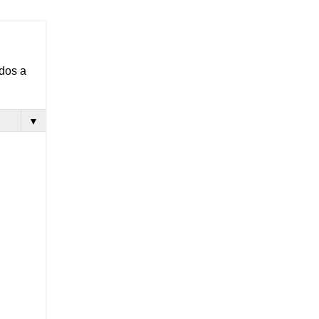
ados a
▼