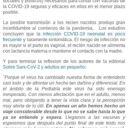
sociales y políticos) necesarios para contar con vacunas de
la COVID-19 seguras y eficaces en ellos en el menor plazo
posible.
La posible transmisión a los recien nacidos produjo gran
incertidumbre al comienzo de la pandemia, Los estudios
concluyen que l
a infección COVID-19 neonatal es poco
frecuente
y raramente sintomática. El riesgo de infección no
es mayor si el parto es vaginal, el recién nacido se alimenta
con lactancia materna o mantiene el contacto con la madre.
Y para terminar la reflexion de los autores de la editorial
Sobre Sars-CoV-2 y adultos en pequeño
:
"Porque el virus ha cambiado nuestra forma de entenderlo
casi todo y de afrontar un hecho tan dañino y diferencial. En
el ámbito de la Pediatría este virus ha sido enemigo
inesperado. Con menos afectación que en el adulto, menos
mal, pero obligando a tener la vista clara y la percepción
muy alerta de lo útil.
En apenas un año hemos hecho un
viaje considerable desde lo que no se sabe hasta lo que
ya se entiende y espera.
Llegamos a las vacunas y
esperemos que después del punto final de este texto nos