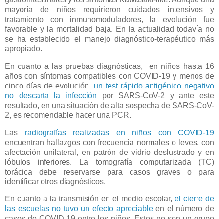
mayoría de niños requirieron cuidados intensivos y
tratamiento con inmunomoduladores, la evolución fue
favorable y la mortalidad baja. En la actualidad todavía no
se ha establecido el manejo diagnóstico-terapéutico más
apropiado.
En cuanto a las pruebas diagnósticas, en niños hasta 16
años con síntomas compatibles con COVID-19 y menos de
cinco días de evolución,
un test rápido antigénico negativo
no descarta la infección
por SARS-CoV-2 y ante este
resultado, en una situación de alta sospecha de SARS-CoV-
2, es recomendable hacer una PCR.
Las
radiografías realizadas en niños con COVID-19
encuentran hallazgos con frecuencia normales o leves, con
afectación unilateral, en patrón de vidrio deslustrado y en
lóbulos inferiores. La tomografía computarizada (TC)
torácica debe reservarse para casos graves o para
identificar otros diagnósticos.
En cuanto a la transmisión en el medio escolar,
el cierre de
las escuelas no tuvo un efecto apreciable
en el número de
casos de COVID-19 entre los niños. Estos no son un grupo