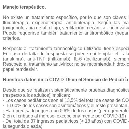
Manejo terapéutico.
No existe un tratamiento específico, por lo que son claves 
fluidoterapia, oxigenoterapia, antibioterapia. Según las ma
(oxigenoterapia de alto flujo, ventilación mecánica - no inva
Puede requerirse también t
ratamiento antitrombótico (hepa
criterios.
Respecto al tratamiento farmacológico utilizado, tiene espec
En caso de falta de respuesta se puede contemplar el trat
(anakinra), anti-TNF (infliximab), IL-6 (tocilizumab), sie
Rescpeto al t
ratamiento antivírico: no se recomienda hidroxi
papel remdesivir.
Nuestros datos de la COVID-19 en el Servicio de Pediatrí
Desde que se realizan sistemáticamente pruebas diagnóstica
(respecto a los adultos) implican:
·
Los casos pediátricos son el 13,5% del total de casos de 
·
El 60% de los casos son asintomáticos y el resto presentan 
·
Han precisado ingreso un 0,6% de los casos (pero generalm
2 en el cribado al ingreso, excepcionalmente por COVID-19)
·
Del total de 37 ingresos pediátricos (< 18 años) con COVID
la segunda oleada)