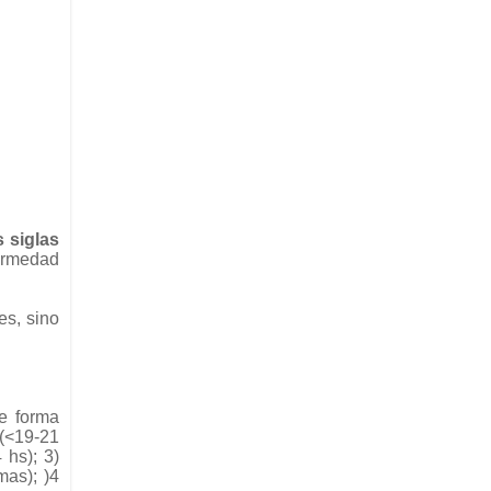
 siglas
ermedad
es, sino
de forma
 (<19-21
 hs); 3)
mas); )4