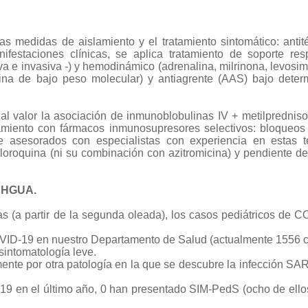
las medidas de aislamiento y el t
ratamiento sintomático: antit
nifestaciones clínicas, se aplica t
ratamiento de soporte resp
siva e invasiva -) y hemodinámico (adrenalina, milrinona, levosi
rina de bajo peso molecular) y antiagrente (AAS) bajo dete
ial valor la asociación de inmunoblobulinas IV + metilpredniso
amiento con fármacos inmunosupresores selectivos: bloqueos
mpre asesorados con especialistas con experiencia en estas t
cloroquina (ni su combinación con azitromicina) y pendiente de
a HGUA.
s (a partir de la segunda oleada), los casos pediátricos de 
COVID-19 en nuestro Departamento de Salud (actualmente 1556 
sintomatología leve.
ente por otra patología en la que se descubre la infección S
-19 en el último año, 0 han presentado SIM-PedS (ocho de ell