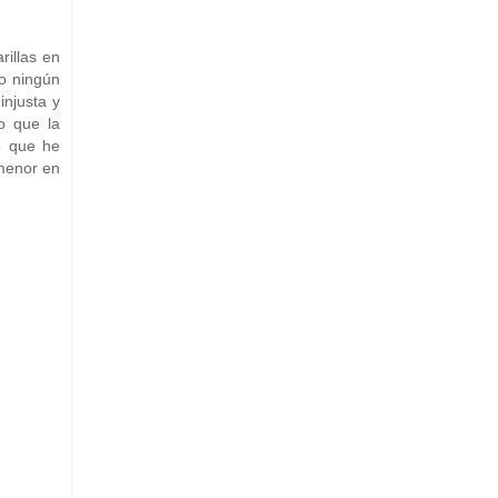
rillas en
o ningún
injusta y
o que la
o que he
 menor en