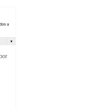
ados a
▼
por