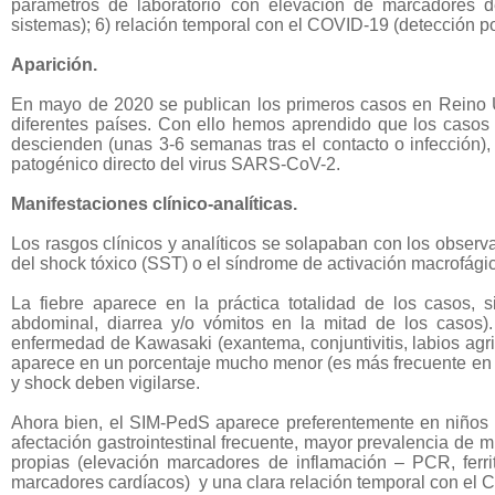
p
arámetros de laboratorio con elevación de marcadores d
sistemas); 6) r
elación temporal con el COVID-19 (detección po
Aparición.
En mayo de 2020 se publican los primeros casos en Reino U
diferentes países. Con ello hemos aprendido que los caso
descienden (unas 3-6 semanas tras el contacto o infección),
patogénico directo del virus SARS-CoV-2.
Manifestaciones clínico-analíticas.
Los rasgos clínicos y analíticos se solapaban con los obse
del shock tóxico (SST) o el síndrome de activación macrofági
La fiebre aparece en la práctica totalidad de los casos, s
abdominal, diarrea y/o vómitos en la mitad de los casos).
enfermedad de Kawasaki (exantema, conjuntivitis, labios agrie
aparece en un porcentaje mucho menor (es más frecuente en 
y shock deben vigilarse.
Ahora bien, el SIM-PedS aparece preferentemente en niños m
afectación gastrointestinal frecuente, mayor prevalencia de m
propias (elevación marcadores de inflamación – PCR, ferrit
marcadores cardíacos)
y una clara relación temporal con el 