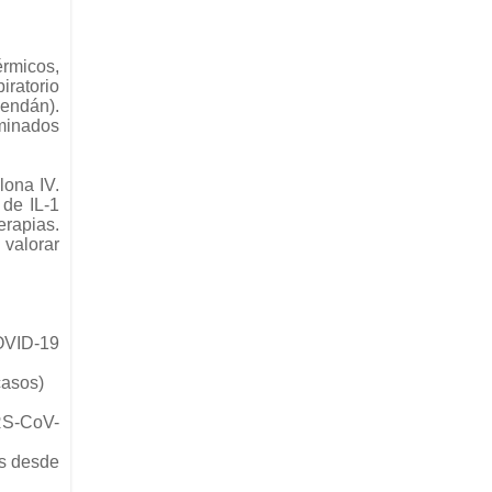
érmicos,
iratorio
mendán).
rminados
lona IV.
 de IL-1
erapias.
 valorar
COVID-19
casos)
ARS-CoV-
os desde