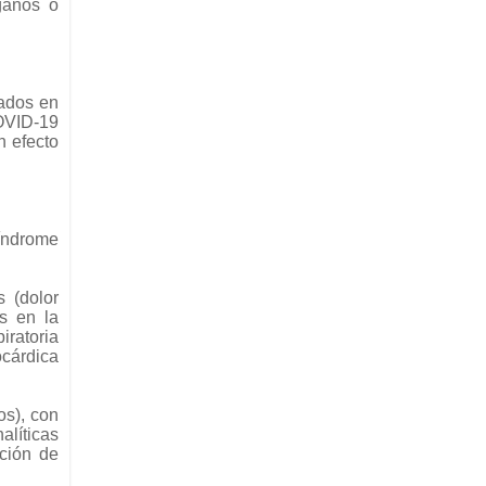
ganos o
cados en
COVID-19
n efecto
síndrome
s (dolor
as en la
iratoria
ocárdica
os), con
alíticas
ación de