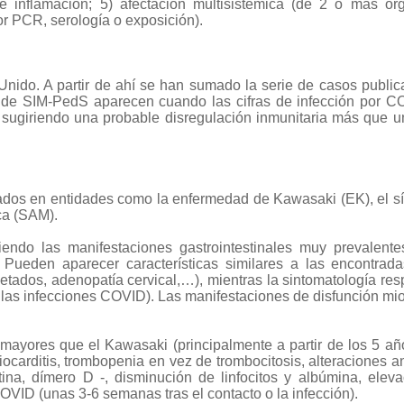
e inflamación; 5) a
fectación multisistémica (de 2 o más ór
r PCR, serología o exposición).
nido. A partir de ahí se han sumado la serie de casos publi
s de SIM-PedS aparecen cuando las cifras de infección por 
 sugiriendo una probable disregulación inmunitaria más que u
rvados en entidades como la enfermedad de Kawasaki (EK), el 
ca (SAM).
iendo las manifestaciones gastrointestinales muy prevalente
 Pueden aparecer características similares a las encontrad
tados, adenopatía cervical,…), mientras la sintomatología resp
las infecciones COVID). Las manifestaciones de disfunción mi
ayores que el Kawasaki (principalmente a partir de los 5 añ
iocarditis, trombopenia en vez de trombocitosis, alteraciones an
ina, dímero D -, disminución de linfocitos y albúmina, elev
COVID (unas 3-6 semanas tras el contacto o la infección).