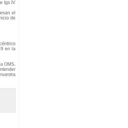
e Igs IV
resan el
nicio de
céntrico
19 en la
 la OMS.
entender
 nuestra