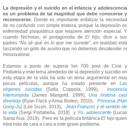
La depresión y el suicido en el infancia y adolescencia
es un problema de tal magnitud que debe conocerse y
reconocerse.
Donde es importante enfatizar la necesidad
de no confundir con simple tristeza, porque la depresión es
enfermedad psiquiátrica que requiere atención especial. Y
cuando Nicholas, el protagonista de
El hijo
, dice a sus
padres
“No sé qué es lo que me sucede”
, en realidad está
lanzando un grito de auxilio que no debemos desatender ni
minusvalorar.
Estamos a punto de superar los 700 post de Cine y
Pediatría y este tema alrededor de la depresión y suicidio en
esta etapa de la vida ha sido un tema argumental en muy
pocas películas, aunque ha estado presente en
Las
vírgenes suicidas
(Sofia Coppola, 1999),
Inocencia
interrumpida
(James Mangold, 1999),
Una historia casi
divertida
(Ryan Fleck y Anna Boden, 2010),
Princesa (Han
Gong-Ju)
(Lee Su-jin, 2013),
Jean François y el sentido de
la vida
(Sergi Portabella, 2018) y
Yo, adolescente
(Lucas
Santa Ana, 2019). Pero es la película británica
El hijo
quien
mira más de cara a cara a este grave problema.