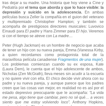
tras dejar a su madre. Una historia que hoy viene a Cine y
Pediatría por
el tema que aborda y que lo hace visible: la
depresión y suicido en la adolescencia.
En ambas
películas busca Zeller la compañía en el guion del veterano
y multipremiado Christopher Hampton; y también se
acompaña de prestigiosos directores musicales: Luvovico
Einaudi para
El padre
y Hans Zimmer para
El hijo
. Veremos
si con el tiempo se atreve con
La madre
…
Peter (Hugh Jackman) es un hombre de negocio que acaba
de tener un hijo con su nueva pareja, Emma (Vanessa Kirby,
a quien recordamos como protagonista total de la
maravillosa película canadiense
Fragmentos de una mujer
).
Los problemas comienzan cuando su ex esposa, Kate
(Laura Dern), le cuenta que el hijo adolescente de ambos,
Nicholas (Zen McGrath), lleva meses sin acudir a la escuela
y no quiere vivir con ella. El chico decide vivir ahora con su
padre y su nueva pareja, y aunque parece que los padres
creen que las cosas van mejor, en realidad no es así por el
estado depresivo preocupante que le acompaña:
“La vida
me pesa, algo tiene que cambiar, pero no sé qué… a veces
siento que me estoy volviendo loco”.
Anthony Hopkins,