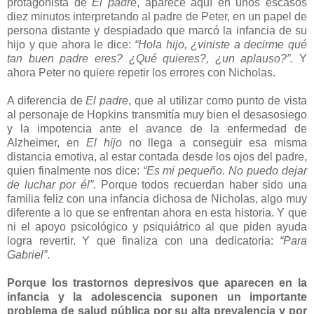
protagonista de
El padre
, aparece aquí en unos escasos
diez minutos interpretando al padre de Peter, en un papel de
persona distante y despiadado que marcó la infancia de su
hijo y que ahora le dice:
“Hola hijo, ¿viniste a decirme qué
tan buen padre eres? ¿Qué quieres?, ¿un aplauso?”.
Y
ahora Peter no quiere repetir los errores con Nicholas.
A diferencia de
El padre
, que al utilizar como punto de vista
al personaje de Hopkins transmitía muy bien el desasosiego
y la impotencia ante el avance de la enfermedad de
Alzheimer, en
El hijo
no llega a conseguir esa misma
distancia emotiva, al estar contada desde los ojos del padre,
quien finalmente nos dice:
“Es mi pequeño. No puedo dejar
de luchar por él”.
Porque todos recuerdan haber sido una
familia feliz con una infancia dichosa de Nicholas, algo muy
diferente a lo que se enfrentan ahora en esta historia. Y que
ni el apoyo psicológico y psiquiátrico al que piden ayuda
logra revertir. Y que finaliza con una dedicatoria:
“Para
Gabriel”
.
Porque los trastornos depresivos que aparecen en la
infancia y la adolescencia suponen un importante
problema de salud pública por su alta prevalencia y por