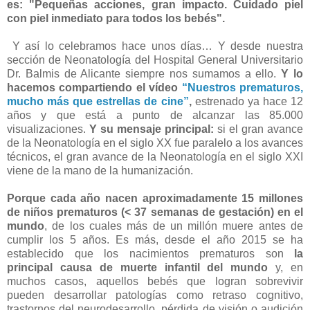
es: "Pequeñas acciones, gran impacto. Cuidado piel
con piel inmediato para todos los bebés".
Y así lo celebramos hace unos días… Y desde nuestra
sección de Neonatología del Hospital General Universitario
Dr. Balmis de Alicante siempre nos sumamos a ello.
Y lo
hacemos compartiendo el vídeo
“Nuestros prematuros,
mucho más que estrellas de cine”
,
estrenado ya hace 12
años y que está a punto de alcanzar las 85.000
visualizaciones.
Y su mensaje principal:
si el gran avance
de la Neonatología en el siglo XX fue paralelo a los avances
técnicos, el gran avance de la Neonatología en el siglo XXI
viene de la mano de la humanización.
Porque cada año nacen aproximadamente 15 millones
de niños prematuros (< 37 semanas de gestación) en el
mundo
, de los cuales más de un millón muere antes de
cumplir los 5 años. Es más, desde el año 2015 se ha
establecido que los nacimientos prematuros son
la
principal causa de muerte infantil del mundo
y, en
muchos casos, aquellos bebés que logran sobrevivir
pueden desarrollar patologías como retraso cognitivo,
trastornos del neurodesarrollo, pérdida de visión o audición