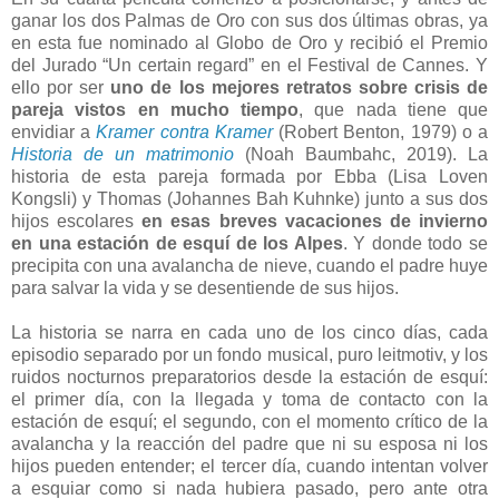
ganar los dos Palmas de Oro con sus dos últimas obras, ya
en esta fue nominado al Globo de Oro y recibió el Premio
del Jurado “Un certain regard” en el Festival de Cannes. Y
ello por ser
uno de los mejores retratos sobre crisis de
pareja vistos en mucho tiempo
, que nada tiene que
envidiar a
Kramer contra Kramer
(Robert Benton, 1979) o a
Historia de un matrimonio
(Noah Baumbahc, 2019). La
historia de esta pareja formada por Ebba (Lisa Loven
Kongsli) y Thomas (Johannes Bah Kuhnke) junto a sus dos
hijos escolares
en esas breves vacaciones de invierno
en una estación de esquí de los Alpes
. Y donde todo se
precipita con una avalancha de nieve, cuando el padre huye
para salvar la vida y se desentiende de sus hijos.
La historia se narra en cada uno de los cinco días, cada
episodio separado por un fondo musical, puro leitmotiv, y los
ruidos nocturnos preparatorios desde la estación de esquí:
el primer día, con la llegada y toma de contacto con la
estación de esquí; el segundo, con el momento crítico de la
avalancha y la reacción del padre que ni su esposa ni los
hijos pueden entender; el tercer día, cuando intentan volver
a esquiar como si nada hubiera pasado, pero ante otra