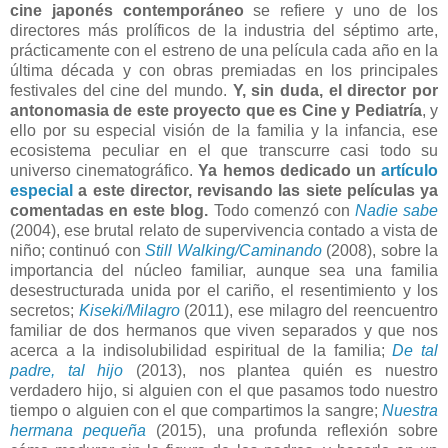
cine japonés contemporáneo
se refiere y uno de los
directores más prolíficos de la industria del séptimo arte,
prácticamente con el estreno de una película cada año en la
última década y con obras premiadas en los principales
festivales del cine del mundo.
Y, sin duda, el director por
antonomasia de este proyecto que es Cine y Pediatría
, y
ello por su especial visión de la familia y la infancia, ese
ecosistema peculiar en el que transcurre casi todo su
universo cinematográfico.
Ya hemos dedicado un
artículo
especial
a este director, revisando las siete películas ya
comentadas en este blog.
Todo comenzó con
Nadie sabe
(2004), ese brutal relato de supervivencia contado a vista de
niño; continuó con
Still Walking/Caminando
(2008), sobre la
importancia del núcleo familiar, aunque sea una familia
desestructurada unida por el cariño, el resentimiento y los
secretos;
Kiseki/Milagro
(2011), ese milagro del reencuentro
familiar de dos hermanos que viven separados y que nos
acerca a la indisolubilidad espiritual de la familia;
De tal
padre, tal hijo
(2013), nos plantea quién es nuestro
verdadero hijo, si alguien con el que pasamos todo nuestro
tiempo o alguien con el que compartimos la sangre;
Nuestra
hermana pequeña
(2015), una profunda reflexión sobre