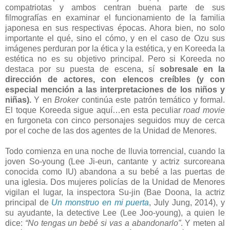
compatriotas y ambos centran buena parte de sus
filmografías en examinar el funcionamiento de la familia
japonesa en sus respectivas épocas. Ahora bien, no solo
importante el qué, sino el cómo, y en el caso de Ozu sus
imágenes perduran por la ética y la estética, y en Koreeda la
estética no es su objetivo principal. Pero si Koreeda no
destaca por su puesta de escena, sí
sobresale en la
dirección de actores, con elencos creíbles (y con
especial mención a las interpretaciones de los niños y
niñas).
Y en
Broker
continúa este patrón temático y formal.
El toque Koreeda sigue aquí…en esta peculiar
road movie
en furgoneta con cinco personajes seguidos muy de cerca
por el coche de las dos agentes de la Unidad de Menores.
Todo comienza en una noche de lluvia torrencial, cuando la
joven So-young (Lee Ji-eun, cantante y actriz surcoreana
conocida como IU) abandona a su bebé a las puertas de
una iglesia. Dos mujeres policías de la Unidad de Menores
vigilan el lugar, la inspectora Su-jin (Bae Doona, la actriz
principal de
Un monstruo en mi puerta
, July Jung, 2014), y
su ayudante, la detective Lee (Lee Joo-young), a quien le
dice:
“No tengas un bebé si vas a abandonarlo”
. Y meten al