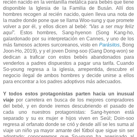
recién nacido en la ventanilla metálica para bebés que tiene
disponible la Iglesia de la Familia de Busán. Allí dos
hombres recogen al recién nacido, quien lleva una nota de
la madre donde pone que se llama Woo-sung y que promete
volver a por él, y ellos dicen al bebé:
“Vas a ser muy feliz
aquí”
. Estos hombres, Sang-hyenon (Song Kang-ho,
galardonado por su interpretación en Cannes, y uno de los
más famosos actores surcoreanos, visto en
Parásitos
, Bong
Joon-Ho, 2019), y y el joven Doing-soo (Gang Dong-won) se
dedican a traficar con estos bebés abandonados para
venderlos a padres dispuestos a pagar una tarifa. Cuando
So-young regresa a la iglesia, arrepentida, descubre el
negocio ilegal de ambos hombres y decide unirse a ellos
para encontrar a los padres adoptivos más adecuados.
Y todos estos protagonistas parten hacia un inusual
viaje
por carretera en busca de los mejores compradores
del bebé, y en donde iremos descubriendo el pasado de
cada uno nuestros protagonistas: Sang-hyenon está
separado y su ex mujer e hijos viven en Seúl; Doin-soo
regresa al orfanato donde se crió y desde allí se les suma al
viaje un niño ya mayor amante del fútbol que sigue sin ser
adoptado; conoceremos que So-young ha asesinado al