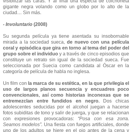
visibilizar las caras. Y al final una especia de colchoneta
gigante negra volando como un globo por lo alto de la
ciudad… Sin más.
-
Involuntario
(2008)
Su segunda película ya tiene asentada su insobornable
mirada a la sociedad sueca,
de nuevo con una película
coral y episódica que gira en torno al tema del poder del
grupo sobre el individuo
y a través de cinco episodios que
constituye un retrato sin igual de la sociedad sueca. Fue
seleccionada por Suecia como candidata al Óscar en la
categoría de película de habla no inglesa.
Un film con
la marca de su estética, en la que privilegia el
uso de largos planos secuencia y encuadres poco
convencionales, así como historias inconexas que se
entremezclan entre fundidos en negro.
Dos chicas
adolescentes seducidas por el alcohol juegan a hacerse
fotos subiditas de tono y salir de juerga, y que se relacionan
con expresiones provocadoras:
“Posa con esa zorra.
Seamos modelos”.
Una fiesta con fuegos artificiales, donde
uno de los adultos se hiere en el ojo antes de la cena y