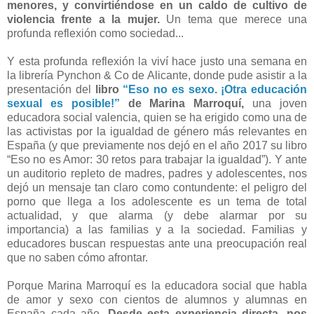
menores, y convirtiéndose en un caldo de cultivo de
violencia frente a la mujer.
Un tema que merece una
profunda reflexión como sociedad...
Y esta profunda reflexión la viví hace justo una semana en
la librería Pynchon & Co de Alicante, donde pude asistir a la
presentación del
libro
“Eso no es sexo. ¡Otra educación
sexual es posible!”
de Marina Marroquí,
una joven
educadora social valencia, quien se ha erigido como una de
las activistas por la igualdad de género más relevantes en
España (y que previamente nos dejó en el año 2017 su libro
“Eso no es Amor: 30 retos para trabajar la igualdad”). Y ante
un auditorio repleto de madres, padres y adolescentes, nos
dejó un mensaje tan claro como contundente: el peligro del
porno que llega a los adolescente es un tema de total
actualidad, y que alarma (y debe alarmar por su
importancia) a las familias y a la sociedad. Familias y
educadores buscan respuestas ante una preocupación real
que no saben cómo afrontar.
Porque Marina Marroquí es la educadora social que habla
de amor y sexo con cientos de alumnos y alumnas en
España cada año.
Desde esta experiencia directa, nos