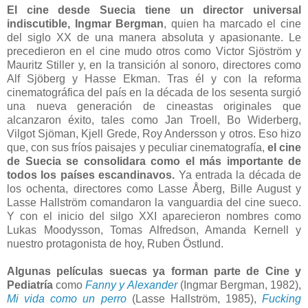
El cine desde Suecia tiene un director universal
indiscutible, Ingmar Bergman
, quien ha marcado el cine
del siglo XX de una manera absoluta y apasionante. Le
precedieron en el cine mudo otros como Victor Sjöström y
Mauritz Stiller y, en la transición al sonoro, directores como
Alf Sjöberg y Hasse Ekman. Tras él y con la reforma
cinematográfica del país en la década de los sesenta surgió
una nueva generación de cineastas originales que
alcanzaron éxito, tales como Jan Troell, Bo Widerberg,
Vilgot Sjöman, Kjell Grede, Roy Andersson y otros. Eso hizo
que, con sus fríos paisajes y peculiar cinematografía,
el cine
de Suecia se consolidara como el más importante de
todos los países escandinavos.
Ya entrada la década de
los ochenta, directores como Lasse Åberg, Bille August y
Lasse Hallström comandaron la vanguardia del cine sueco.
Y con el inicio del silgo XXI aparecieron nombres como
Lukas Moodysson, Tomas Alfredson, Amanda Kernell y
nuestro protagonista de hoy, Ruben Östlund.
Algunas películas suecas ya forman parte de Cine y
Pediatría
como
Fanny y Alexander
(Ingmar Bergman, 1982),
Mi vida como un perro
(Lasse Hallström, 1985),
Fucking