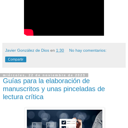
Javier González de Dios
en
1:30
No hay comentarios:
Compartir
miércoles, 22 de noviembre de 2023
Guías para la elaboración de
manuscritos y unas pinceladas de
lectura crítica