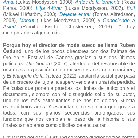
Amal
(Lukas Moodysson, 1998),
Antes de la tormenta
(Reza
Parsa, 2000),
Lilja 4-Ever
(Lukas Moodysson, 2002),
Evil
(Mikael Håfström, 2003),
Déjame entrar
(Tomas Alfredsson,
2008),
Mamut
(Lukas Moodysson, 2009) y
Conociendo a
Astrid
(Pernille Fischer Christensen, 2018). Y hoy
incorporamos alguna más.
Porque hoy el director de moda sueco se llama Ruben
Östlund
, uno de los pocos directores con dos Palmas de
Oro en el Festival de Cannes gracias a sus dos últimas
películas:
The Square
(2017), alrededor del responsable de
una nueva exposición en un museo de arte contemporáneo,
y
El triángulo de la tristeza
(2022), anatomía social que pasa
de un crucero de lujo a la supervivencia en una isla perdida.
Películas que ponen a pruebas los límites de la ficción y el
documental, siempre con el distinguido sello de su autor,
uno de los más estimulantes que nos ha dejado Suecia
estos últimos años. Y estimulante no significa que guste a
todos, con sus planos secuencias prolongados, sus
fundidos que nos cambian el paso de la historia o sus
finales tan abiertos como difíciles de encuadrar.
Entusiasta del esquí, Östlund comenzó dirigiendo tres cortos