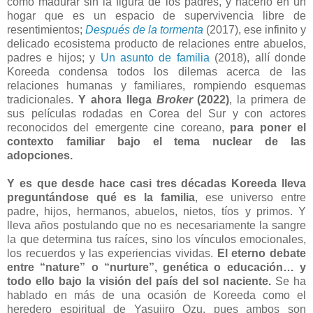
cómo madurar sin la figura de los padres, y hacerlo en un
hogar que es un espacio de supervivencia libre de
resentimientos;
Después de la tormenta
(2017), ese infinito y
delicado ecosistema producto de relaciones entre abuelos,
padres e hijos; y
Un asunto de familia
(2018), allí donde
Koreeda condensa todos los dilemas acerca de las
relaciones humanas y familiares, rompiendo esquemas
tradicionales.
Y ahora llega
Broker
(2022)
, la primera de
sus películas rodadas en Corea del Sur y con actores
reconocidos del emergente cine coreano,
para poner el
contexto familiar bajo el tema nuclear de las
adopciones.
Y es que desde hace casi tres décadas Koreeda lleva
preguntándose qué es la familia
, ese universo entre
padre, hijos, hermanos, abuelos, nietos, tíos y primos. Y
lleva años postulando que no es necesariamente la sangre
la que determina tus raíces, sino los vínculos emocionales,
los recuerdos y las experiencias vividas.
El eterno debate
entre “nature” o “nurture”, genética o educación… y
todo ello bajo la visión del país del sol naciente.
Se ha
hablado en más de una ocasión de Koreeda como el
heredero espiritual de Yasujiro Ozu, pues ambos son