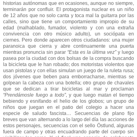
historias autónomas que en ocasiones, aunque no siempre,
terminarán por confluir. El protagonista nuclear es un niño
de 12 años que no solo canta y toca mal la guitarra por las
calles, sino que tiene un comportamiento impropio de su
edad (malhablado, fumador, violento y con una extraña
convivencia con otro músico adulto), un sociópata en
ciernes. Pero donde aparecen otros ciudadanos: una mujer
paranoica que cierra y abre continuamente una puerta
mientras pronuncia sin parar
“Esta es la última vez”
y luego
pasea por la ciudad con dos bolsas de la compra buscando
la bicicleta que le han robado; dos motoristas violentos que
usan pistolas y con ellas simulan un juego de la ruleta rusa;
dos jóvenes que beben para emborracharse, mientras se
golpean la cabeza con una botella; otro grupo de chavales
que se dedican a tirar bicicletas al mar y proclaman
“Prendámosle fuego a todo”
, y que luego matan el tiempo
bebiendo y esnifando el helio de los globos; un grupo de
niños que juegan en el patio del colegio a hacer una
especie de saludo fascista… Secuencias de plano fijo
breves que van alternando a lo largo del día las acciones de
estos personajes, secuencias con el sello Östlund, algunas
fuera de campo y otras encuadrando parte del cuerpo sin