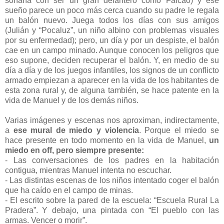
soñaría con ser un gran delantero como Falcao) y ese
sueño parece un poco más cerca cuando su padre le regala
un balón nuevo. Juega todos los días con sus amigos
(Julián y “Pocaluz”, un niño albino con problemas visuales
por su enfermedad); pero, un día y por un despiste, el balón
cae en un campo minado. Aunque conocen los peligros que
eso supone, deciden recuperar el balón. Y, en medio de su
día a día y de los juegos infantiles, los signos de un conflicto
armado empiezan a aparecer en la vida de los habitantes de
esta zona rural y, de alguna también, se hace patente en la
vida de Manuel y de los demás niños.
Varias imágenes y escenas nos aproximan, indirectamente,
a
ese mural de miedo y violencia
. Porque el miedo se
hace presente en todo momento en la vida de Manuel,
un
miedo en off, pero siempre presente:
- Las conversaciones de los padres en la habitación
contigua, mientras Manuel intenta no escuchar.
- Las distintas escenas de los niños intentado coger el balón
que ha caído en el campo de minas.
- El escrito sobre la pared de la escuela: “Escuela Rural La
Pradera”. Y debajo, una pintada con “El pueblo con las
armas. Vencer o morir”.