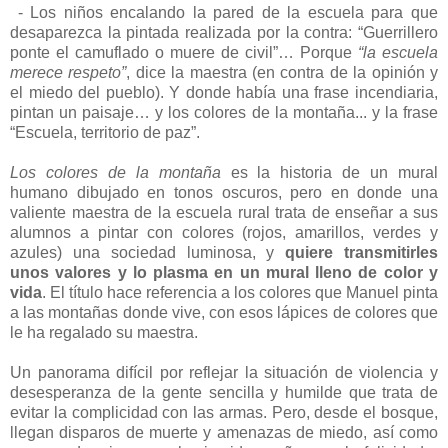
- Los niños encalando la pared de la escuela para que
desaparezca la pintada realizada por la contra: “Guerrillero
ponte el camuflado o muere de civil”… Porque
“la escuela
merece respeto”
, dice la maestra (en contra de la opinión y
el miedo del pueblo). Y donde había una frase incendiaria,
pintan un paisaje… y los colores de la montaña... y la frase
“Escuela, territorio de paz”.
Los colores de la montaña
es la historia de un mural
humano dibujado en tonos oscuros, pero en donde una
valiente maestra de la escuela rural trata de enseñar a sus
alumnos a pintar con colores (rojos, amarillos, verdes y
azules) una sociedad luminosa, y
quiere transmitirles
unos valores y lo plasma en un mural lleno de color y
vida
. El título hace referencia a los colores que Manuel pinta
a las montañas donde vive, con esos lápices de colores que
le ha regalado su maestra.
Un panorama difícil por reflejar la situación de violencia y
desesperanza de la gente sencilla y humilde que trata de
evitar la complicidad con las armas. Pero, desde el bosque,
llegan disparos de muerte y amenazas de miedo, así como