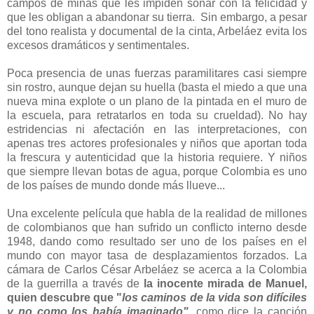
campos de minas que les impiden soñar con la felicidad y
que les obligan a abandonar su tierra. Sin embargo, a pesar
del tono realista y documental de la cinta, Arbeláez evita los
excesos dramáticos y sentimentales.
Poca presencia de unas fuerzas paramilitares casi siempre
sin rostro, aunque dejan su huella (basta el miedo a que una
nueva mina explote o un plano de la pintada en el muro de
la escuela, para retratarlos en toda su crueldad). No hay
estridencias ni afectación en las interpretaciones, con
apenas tres actores profesionales y niños que aportan toda
la frescura y autenticidad que la historia requiere. Y niños
que siempre llevan botas de agua, porque Colombia es uno
de los países de mundo donde más llueve...
Una excelente película que habla de la realidad de millones
de colombianos que han sufrido un conflicto interno desde
1948, dando como resultado ser uno de los países en el
mundo con mayor tasa de desplazamientos forzados. La
cámara de Carlos César Arbeláez se acerca a la Colombia
de la guerrilla a través de
la inocente mirada de Manuel,
quien descubre que "
los caminos de la vida son difíciles
y no como los había imaginado"
,
como dice la canción