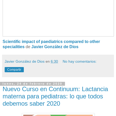
Scientific impact of paediatrics compared to other
specialities
de
Javier González de Dios
Javier González de Dios
en
6:30
No hay comentarios:
Compartir
lunes, 24 de febrero de 2020
Nuevo Curso en Continuum: Lac­tan­cia
ma­ter­na pa­ra pe­dia­tras: lo que to­dos
de­be­mos sa­ber 2020