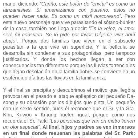
mano, diciendo:
“Cariño, este botón de “enviar” es como un
lanzamisiles. Si amenazamos con pulsarlo, estos no
pueden hacer nada. Es como un misil norcoreano”
. Pero
este nuevo personaje que vive parasitando el sótano-búnker
de la casa, también nos llega a decir:
“En la vejez, el amor
será mi consuelo. Se lo pido por favor. Déjeme vivir aquí
abajo”
. Porque dos familias que viven en el subsuelo
parasitan a la que vive en superficie. Y la película se
desarrolla sin condenar a sus protagonistas, pero tampoco
justificarlos. Y donde los hechos llegan a ser con
consecuencias tan diferentes: porque las lluvias torrenciales
que dejan desolación en la familia pobre, se convierte en un
espléndido día tras las lluvias en la familia rica.
Y el final se precipita y descubrimos el motivo que llegó a
provocar en el pasado el ataque epiléptico del pequeño Da-
song y su obsesión por los dibujos que pinta. Un pequeño
con un sexto sentido, pues él reconoce que el Sr. y la Sra.
Kim, Ki-woo y Ki-jung huelen igual, porque como nos
recuerda el Sr. Park:
“Las personas que van en metro tienen
un olor especial”.
Al final, hijos y padres se ven inmersos
en un final donde resuenan las palabras del Sr. Park: