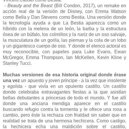
-
Beauty and the Beast
(Bill Condon, 2017), un remake en
acción real de la versión de Disney, con Emma Watson
como Bella y Dan Stevens como Bestia. Una versión donde
la tecnología ayuda a que La Bestia aparezca como un
híbrido con la melena de un león, la barba y la estructura
ósea de un búfalo, los colmillos y la nariz de un oso salvaje,
la musculatura de un gorila, las piernas y la cola de un lobo
y un gigantesco cuerpo de oso. Y donde el elenco actoral es
muy reconocible, con papeles para Luke Evans, Ewan
McGregor, Emma Thompson, Ian McKellen, Kevin Kline y
Stanley Tucci.
Muchas versiones de esa historia original donde érase
una vez
un apuesto y joven príncipe - a la vez que insolente
y egoísta - que vivía en un opulento castillo. Un castillo
donde celebraba extravagantes fiestas a la que asistían
bellas debutantes a princesas de todo el mundo. Y fue allí
donde una anciana mendiga aparece en el castillo
buscando refugio contra la tormenta y le ofrece una rosa a
cambio, pero éste la rechaza con frialdad sin saber que en
realidad se trata de una hermosa hechicera. Como castigo,
la hechicera echa una maldición sobre el castillo,