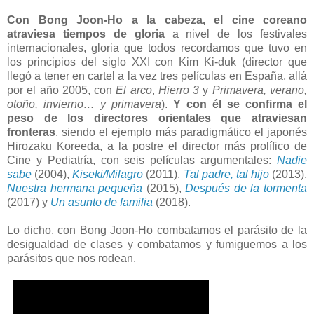
Con Bong Joon-Ho a la cabeza, el cine coreano
atraviesa tiempos de gloria
a nivel de los festivales
internacionales, gloria que todos recordamos que tuvo en
los principios del siglo XXI con Kim Ki-duk (director que
llegó a tener en cartel a la vez tres películas en España, allá
por el año 2005, con
El arco
,
Hierro 3
y
Primavera, verano,
otoño, invierno… y primavera
).
Y con él se confirma el
peso de los directores orientales que atraviesan
fronteras
, siendo el ejemplo más paradigmático el japonés
Hirozaku Koreeda, a la postre el director más prolífico de
Cine y Pediatría, con seis películas argumentales:
Nadie
sabe
(2004),
Kiseki/Milagro
(2011),
Tal padre, tal hijo
(2013),
Nuestra hermana pequeña
(2015),
Después de la tormenta
(2017) y
Un asunto de familia
(2018).
Lo dicho, con Bong Joon-Ho combatamos el parásito de la
desigualdad de clases y combatamos y fumiguemos a los
parásitos que nos rodean.