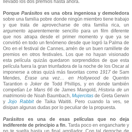
llevado los dos premios hasta ahora.
Porque
Parásitos
es una obra ingeniosa y demoledora
sobre una familia pobre donde ningún miembro tiene trabajo
y que trata de aprovecharse de otra familia rica, un
argumento aparentemente sencillo para un film diferente
que nos atrapa desde el primer momento y que ya se
convirtió en todo un fenómeno desde que logró la Palma de
Oro en el festival de Cannes, amén de un buen ramillete de
premios en otros festivales. Los que no hayan visionado
esta película quizás quedaron sorprendidos de que esta
película fuera la gran triunfadora de la noche de los Oscar al
imponerse a otras quizá más favoritas como
1917
de Sam
Mendes,
Érase una vez… en Hollywood
de Quentin
Tarantion o
Joker
de Todd Phillips, y en donde también
competían
Le Mans 66
de James Mangold,
Historia de un
matrimonio
de Noah Baumbach,
Mujercitas
de Greta Gerwin
y
Jojo Rabbit
de Taika Waititi. Pero cuando la ves, se
disipan algunas dudas por lo peculiar de la propuesta.
Parásitos
es una de esas películas que no deja
indiferente de principio a fin.
Tarda poco en engancharte y
no te suelta hasta un final arrollador. Con tal derroche de