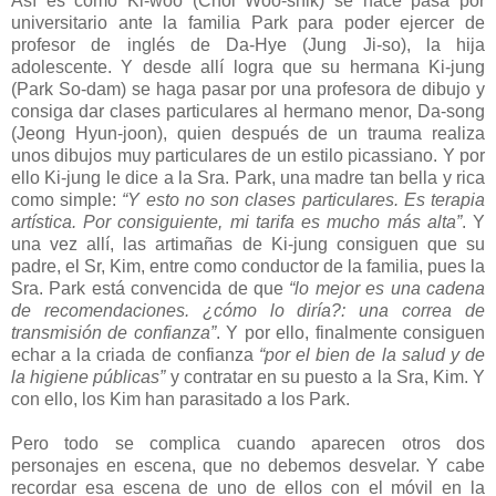
Así es como Ki-woo (Choi Woo-shik) se hace pasa por
universitario ante la familia Park para poder ejercer de
profesor de inglés de Da-Hye (Jung Ji-so), la hija
adolescente. Y desde allí logra que su hermana Ki-jung
(Park So-dam) se haga pasar por una profesora de dibujo y
consiga dar clases particulares al hermano menor, Da-song
(Jeong Hyun-joon), quien después de un trauma realiza
unos dibujos muy particulares de un estilo picassiano. Y por
ello Ki-jung le dice a la Sra. Park, una madre tan bella y rica
como simple:
“Y esto no son clases particulares. Es terapia
artística. Por consiguiente, mi tarifa es mucho más alta”
. Y
una vez allí, las artimañas de Ki-jung consiguen que su
padre, el Sr, Kim, entre como conductor de la familia, pues la
Sra. Park está convencida de que
“lo mejor es una cadena
de recomendaciones. ¿cómo lo diría?: una correa de
transmisión de confianza”
. Y por ello, finalmente consiguen
echar a la criada de confianza
“por el bien de la salud y de
la higiene públicas”
y contratar en su puesto a la Sra, Kim. Y
con ello, los Kim han parasitado a los Park.
Pero todo se complica cuando aparecen otros dos
personajes en escena, que no debemos desvelar. Y cabe
recordar esa escena de uno de ellos con el móvil en la