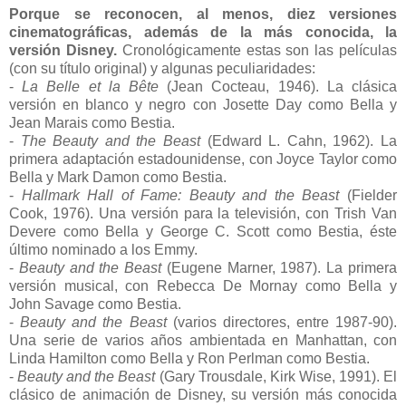
Porque se reconocen, al menos, diez versiones
cinematográficas, además de la más conocida, la
versión Disney.
Cronológicamente estas son las películas
(con su título original) y algunas peculiaridades:
-
La Belle et la Bête
(Jean Cocteau, 1946). La clásica
versión en blanco y negro con Josette Day como Bella y
Jean Marais como Bestia.
-
The Beauty and the Beast
(Edward L. Cahn, 1962). La
primera adaptación estadounidense, con Joyce Taylor como
Bella y Mark Damon como Bestia.
-
Hallmark Hall of Fame: Beauty and the Beast
(Fielder
Cook, 1976). Una versión para la televisión, con Trish Van
Devere como Bella y George C. Scott como Bestia, éste
último nominado a los Emmy.
-
Beauty and the Beast
(Eugene Marner, 1987). La primera
versión musical, con Rebecca De Mornay como Bella y
John Savage como Bestia.
-
Beauty and the Beast
(varios directores, entre 1987-90).
Una serie de varios años ambientada en Manhattan, con
Linda Hamilton como Bella y Ron Perlman como Bestia.
-
Beauty and the Beast
(Gary Trousdale, Kirk Wise, 1991). El
clásico de animación de Disney, su versión más conocida