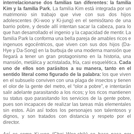
interrelacionarse dos familias tan diferentes: la familia
Kim y la familia Park.
La familia Kim está integrada por un
matrimonio sin trabajo que vive con sus dos hijos
adolescentes (Ki-woo y Ki-jung) en el semisótano de una
barrio pobre, y desde allí intentan sacar la cabeza, para lo
que han desarrollado el ingenio y la capacidad de mentir. La
familia Park la conforma una bella pareja de amables ricos e
ingenuos egocéntricos, que viven con sus dos hijos (Da-
Hye y Da-Song) en la burbuja de una moderna mansión que
llegará a tener un gran protagonismo en la historia, una
mansión, metálica y acristalada, fría, casi esquelética.
Cada
uno de ellos son parásitos a su manera, tanto en el
sentido literal como figurado de la palabra:
los que viven
en el subsuelo conviven con una plaga de insectos y tienen
el olor de la gente del metro, el “olor a pobre”, e intentarán
salir adelante parasitando a los ricos; y los ricos mantienen
su status quo parasitando los servicios de la gente pobre,
pues son incapaces de realizar las tareas más elementales
sin estos. Aún así todos los personajes son talentosos y
dignos, y son tratados con distancia y respeto por el
director.