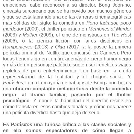
emociones, cabe reconocer a su director, Bong Joon-ho,
cineasta surcoreano que se ha movido por muchos géneros
y que se está labrando una de las carreras cinematográficas
más sólidas del siglo: la comedia en
Perro ladrador, poco
mordedor
(2000), el thriller policiaco en
Memories of Murder
(2003) y
Mother
(2009), el cine de monstruos en
The Host
(2006), o la ciencia ficción con aires distópicos en
Rompenieves
(2013) y
Okja
(2017, a la postre la primera
película original de Netflix que concursó en Cannes). Pero
todas tienen algo en común: además de cierto humor negro
y más de un personaje patético, suelen ser frenéticos viajes
repletos de puro entretenimiento, con base en la cruda
representación de la realidad y el choque social. Y
Parásitos
, como la mayoría de trabajos de Bong Joon-ho, es
una
obra en constante metamorfosis desde la comedia
negra, al drama familiar, pasando por el thriller
psicológico
. Y donde la habilidad del director reside en
cómo transita en esos cambios tonales, y cómo nos parece
una película divertida hasta que deja de serlo.
Es
Parásitos
una furiosa crítica a las clases sociales y
en ella somos espectadores de cómo llegan a