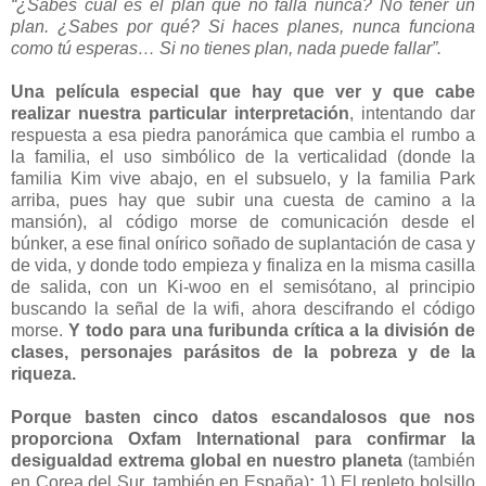
“¿Sabes cuál es el plan que no falla nunca? No tener un
plan. ¿Sabes por qué? Si haces planes, nunca funciona
como tú esperas… Si no tienes plan, nada puede fallar”.
Una película especial que hay que ver y que cabe
realizar nuestra particular interpretación
, intentando dar
respuesta a esa piedra panorámica que cambia el rumbo a
la familia, el uso simbólico de la verticalidad (donde la
familia Kim vive abajo, en el subsuelo, y la familia Park
arriba, pues hay que subir una cuesta de camino a la
mansión), al código morse de comunicación desde el
búnker, a ese final onírico soñado de suplantación de casa y
de vida, y donde todo empieza y finaliza en la misma casilla
de salida, con un Ki-woo en el semisótano, al principio
buscando la señal de la wifi, ahora descifrando el código
morse.
Y todo para una furibunda crítica a la división de
clases, personajes parásitos de la pobreza y de la
riqueza.
Porque basten cinco datos escandalosos que nos
proporciona Oxfam International para confirmar la
desigualdad extrema global en nuestro planeta
(también
en Corea del Sur, también en España)
:
1) El repleto bolsillo