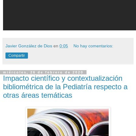
Javier González de Dios
en
0:05
No hay comentarios:
Compartir
miércoles, 26 de febrero de 2020
Impacto científico y contextualización
bibliométrica de la Pediatría respecto a
otras áreas temáticas