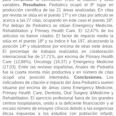
variables.
Resultados.
Pediatrics ocupó el 8º lugar en
producción científica de las 21 áreas analizadas. En citas
por revista se sitúa en el puesto 17º y en citas por artículo se
acerca a las 27 citas, ocupando en este caso el puesto 18º.
Por debajo de Pediatrics se sitúan Emergency Medicine,
Rehabilitation y Primary Health Care. El 12,47% de los
artículos no fueron citados. El factor de impacto medio la
sitúa en el puesto 18º y su índice h fue 197, alcanzando la
posición 14ª y situándose por encima de otras siete áreas.
El porcentaje de trabajos realizados en colaboración
internacional fue de 17,71%, por encima de Primary Health
Care (12,88%), Oncology (16,37) y Emergency Medicine
(17,03). Entre las revistas españolas, Anales de Pediatría
fue la cuarta revista más productiva y en número de citas
ocupó una posición intermedia.
Conclusiones.
Los
indicadores de citación e impacto del área Pediatrics suelen
situarse por encima de áreas como Emergency Medicine,
Primary Health Care, Dentistry, Oral Surgery &Medicine y
Rehabilitation. El ejercicio profesional fuera de los grandes
centros hospitalarios, unido a la deficiente financiación y al
escaso número de ensayos clínicos debido a las exigencias
éticas impuestas a los estudios con población infantil,