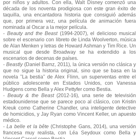
por niños y adultos. Con ella, Walt Disney comenzó una
década de los noventa prodigiosa con este gran éxito de
taquilla, una encantadora historia que consiguió además
que, por primera vez, una película de animación fuera
nominada al Oscar a la mejor película.
-
Beauty and the Beast
(1994-2007), el delicioso musical
sobre el escenario con libreto de Linda Woolverton, música
de Alan Menken y letras de Howard Ashman y Tim Rice. Un
musical que desde Broadway se ha extendido a los
escenarios de decenas de países.
-
Beastly
(Daniel Barnz, 2011), la única versión no clásica y
que no sigue la historia original, sino que se basa en la
novela ''La bestia'' de Alex Flinn, un superventas entre el
público adolescente en Estados Unidos, con Vanessa
Hudgens como Bella y Alex Pettyfer como Bestia.
-
Beauty & the Beast
(2012-16), una serie de televisión
estadounidense que se parece poco al clásico, con Kristin
Kreuk como Catherine Chandler, una inteligente detective
de homicidios, y Jay Ryan como Vincent Keller, un apuesto
médico.
-
La belle et la bête
(Christophe Gans, 2014), una versión
francesa muy realista, con Léa Seydoux como Bella y
Vincent Cassel como Bestia.