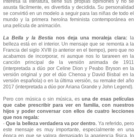
interesa la literatura, tiene sus propias opiniones y no se
asusta fácilmente, es divertida y decidida. Su personalidad
se convirtió en un modelo a seguir para las niñas de todo el
mundo y la primera heroína feminista contemporánea en
una película de animación.
La Bella y la Bestia
nos deja una moraleja clara:
la
belleza está en el interior. Un mensaje que se remonta a la
Francia del siglo XVIII (o anterior en el tiempo), pero que no
acabamos de incorporar, ni aunque nos lo tarareen en la
canción principal de la versión animada de 1911
(interpretada a dúo por Celine Dion y Peabo Bryson en la
versión original y por el dúo Chenoa y David Bisbal en la
versión española) o en la última versión, su remake del año
2017 (interpretada a dúo por Ariana Grande y John Legend).
Pero con música o sin música, es
una de esas películas
que cabe prescribir para ver en familia, con nuestros
hijos y poder conversar con ellos de cuatro lecciones
que nos regala:
-
Que la belleza verdadera va por dentro.
Ya referido, pero
este mensaje es muy importante, especialmente en una
época en que se valora demasiado la apariencia física, lo