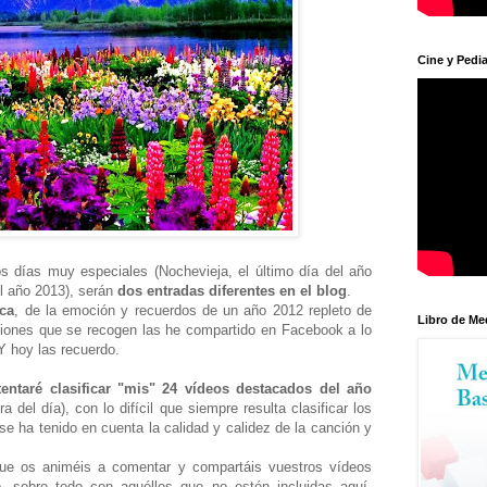
Cine y Pedia
s días muy especiales (Nochevieja, el último día del año
l año 2013), serán
dos entradas diferentes en el blog
.
ca
, de la emoción y recuerdos de un año 2012 repleto de
Libro de Me
iones que se recogen las he compartido en Facebook a lo
Y hoy las recuerdo.
tentaré clasificar "mis" 24 vídeos destacados del año
 del día), con lo difícil que siempre resulta clasificar los
se ha tenido en cuenta la calidad y calidez de la canción y
que os animéis a comentar y compartáis vuestros vídeos
, sobre todo con aquéllos que no estén incluidas aquí.