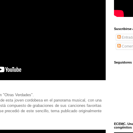
Suscribirse
Entrad
Coment
Seguidores
m "Otras Verdades".
a de esta joven cordobesa en el panorama musical, con una
 está compuesto de grabaciones de sus canciones favoritas
se precedió de este sencillo, tema publicado originalmente
ECEMC. Una h
congénitos