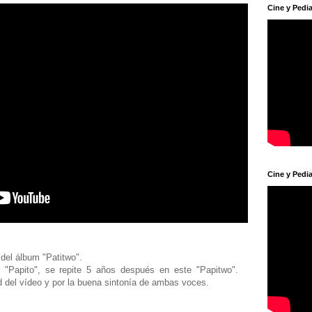
Cine y Pedia
Cine y Pedia
 del álbum "Patitwo".
 "Papito", se repite 5 años después en este "Papitwo".
d del vídeo y por la buena sintonía de ambas voces.