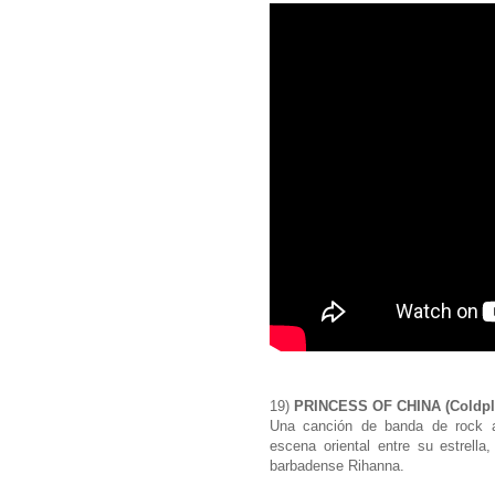
19)
PRINCESS OF CHINA (Coldpla
Una canción de banda de rock al
escena oriental entre su estrella,
barbadense Rihanna.