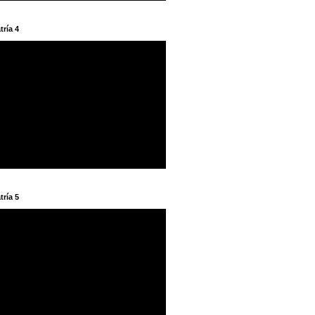
tría 4
tría 5