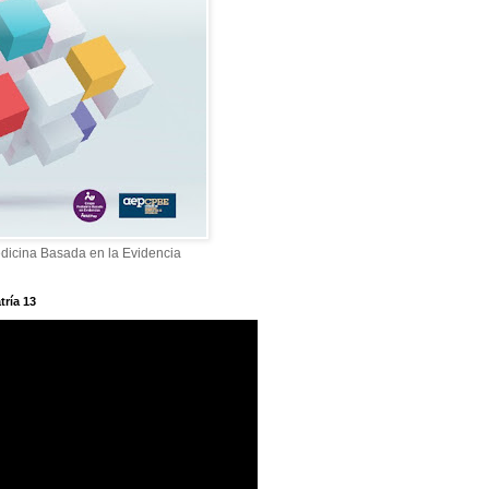
dicina Basada en la Evidencia
tría 13