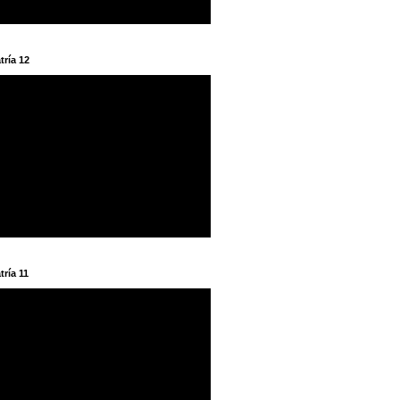
tría 12
tría 11