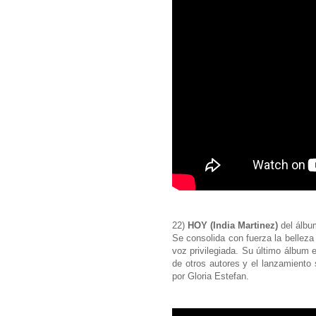
22)
HOY (India Martinez)
del álbu
Se consolida con fuerza la bellez
voz privilegiada. Su último álbum
de otros autores y el lanzamiento 
por Gloria Estefan.