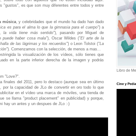
s "gustos", es que son muy diferentes entre todos y entre
a música
, y celebridades que el mundo ha dado han dado
ica es para el alma lo que la gimnasia para el cuerpo"
) a
, la vida tiene más sentido"
), pasando por Miguel de
o puede haber cosa mala"
), Oscar Wildes (
"El arte de la
alla de las lágrimas y los recuerdos"
) o Leon Tolstoi (
"La
ción"
). Comenzamos con la selección, de menos a mas...
stringida la visualización de los vídeos, sólo tienes que
uado en la parte inferior derecha de la imagen y podrás
Libro de Me
um "Love?".
 a finales del 2011, pero lo destaco (aunque sea en último
Cine y Pedia
eo, por la capacidad de JLo de convertir en oro todo lo que
ublicitar en el vídeo una marca de móviles, una tienda de
que se llama "product placement" en publicidad) y porque,
mi hay un antes y un despues de JLo :-)