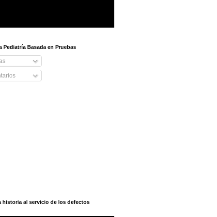
 a Pediatría Basada en Pruebas
as
arios
istoria al servicio de los defectos