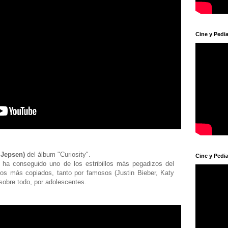
Cine y Pedia
 Jepsen)
del álbum "Curiosity".
Cine y Pedia
 ha conseguido uno de los estribillos más pegadizos del
eos más copiados, tanto por famosos (Justin Bieber, Katy
sobre todo, por adolescentes.