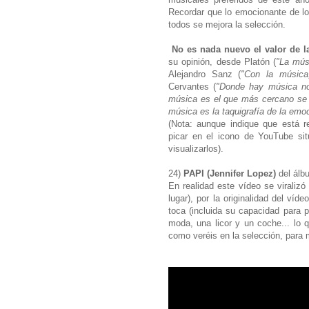
Recordar que lo emocionante de lo
todos se mejora la selección.
No es nada nuevo el valor de l
su opinión, desde Platón (
"La mús
Alejandro Sanz (
"Con la música
Cervantes (
"Donde hay música n
música es el que más cercano se h
música es la taquigrafía de la emo
(Nota: aunque indique que está re
picar en el icono de YouTube sit
visualizarlos).
24)
PAPI (Jennifer Lopez)
del álb
En realidad este vídeo se viralizó
lugar), por la originalidad del víd
toca (incluida su capacidad para p
moda, una licor y un coche... lo 
como veréis en la selección, para 