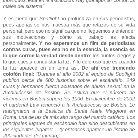
individuos, está en la institución. Hay que apuntar contra los
males del sistema"
.
Y es cierto que
Spotlight
no profundiza en sus periodistas,
pues apenas se nos muestra más que retazos de su vida
personal, pero eso no significa que no lleguemos a entender
sus motivaciones y cómo su trabajo les afecta
personalmente.
Y no esperemos un film de periodistas
contras curas, pues esa no es la esencia, la esencia es
lo que corroe la verdad desde dentro:
los puntos ciegos y
lo que cuesta conquistar la luz. Y lo doloroso que es cuando
la luz aparece en un tema así.
De ahí ese tremendo
colofón final:
“Durante el año 2002 el equipo de Spotlight
publicó cerca de 600 historias sobre el escándalo. 249
curas y hermanos fueron acusados de abuso sexual en la
Archidiócesis de Boston. Se estima que el número de
víctimas en Boston supera los 1000. En diciembre de 2002
el cardenal Law renunció a la Archidiócesis de Boston. Le
reasignaron a la Basílica de Santa María Maggiore en
Roma, una de las de más alto rango del mundo católico. Los
principales lugares de escándalo han sido descubiertos en
los siguientes lugares:… (y entonces aparece un listado de
200 ciudades del mundo)”.