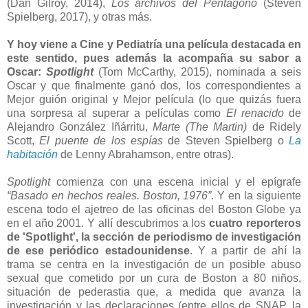
(Dan Gilroy, 2014),
Los archivos del Pentágono
(Steven
Spielberg, 2017), y otras más.
Y hoy viene a Cine y Pediatría una película destacada en
este sentido, pues además la acompaña su sabor a
Oscar:
Spotlight
(Tom McCarthy, 2015), nominada a seis
Oscar y que finalmente ganó dos, los correspondientes a
Mejor guión original y Mejor película (lo que quizás fuera
una sorpresa al superar a películas como
El renacido
de
Alejandro González Iñárritu,
Marte (The Martin)
de Ridely
Scott,
El puente de los espías
de Steven Spielberg o
La
habitación
de Lenny Abrahamson, entre otras).
Spotlight
comienza con una escena inicial y el epígrafe
“Basado en hechos reales. Boston, 1976”
. Y en la siguiente
escena todo el ajetreo de las oficinas del Boston Globe ya
en el año 2001. Y allí descubrimos a los
cuatro reporteros
de 'Spotlight', la sección de periodismo de investigación
de ese periódico estadounidense
. Y a partir de ahí la
trama se centra en la investigación de un posible abuso
sexual que cometido por un cura de Boston a 80 niños,
situación de pederastia que, a medida que avanza la
investigación y las declaraciones (entre ellos de SNAP, la