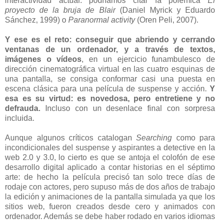
interactividad actual: podríamos citar la polémica
El
proyecto de la bruja de Blair
(Daniel Myrick y Eduardo
Sánchez, 1999) o
Paranormal activity
(Oren Peli, 2007).
Y ese es el reto: conseguir que abriendo y cerrando
ventanas de un ordenador, y a través de textos,
imágenes o vídeos
, en un ejercicio funambulesco de
dirección cinematográfica virtual en las cuatro esquinas de
una pantalla, se consiga conformar casi una puesta en
escena clásica para una película de suspense y acción.
Y
esa es su virtud: es novedosa, pero entretiene y no
defrauda.
Incluso con un desenlace final con sorpresa
incluida.
Aunque algunos críticos catalogan
Searching
como para
incondicionales del suspense y aspirantes a detective en la
web 2.0 y 3.0, lo cierto es que se antoja el colofón de ese
desarrollo digital aplicado a contar historias en el séptimo
arte: de hecho la película precisó tan solo trece días de
rodaje con actores, pero supuso más de dos años de trabajo
la edición y animaciones de la pantalla simulada ya que los
sitios web, fueron creados desde cero y animados con
ordenador. Además se debe haber rodado en varios idiomas