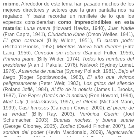
mismo.
Alrededor de este tema han pasado muchos de los
mejores directores y actores que la gran pantalla nos ha
regalado. Y baste recordar un ramillete de lo que los
expertos considerarían
como imprescindibles en esta
materia:
Luna nueva
(Howard Hawks, 1940),
Juan Nadie
(Fran Capra, 1941),
Ciudadano Kane
(Orson Welles, 1941),
El gran carnaval
(Billy Wilder, 1951),
El cuarto poder
(Richard Brooks, 1952),
Mientras Nueva York duerme
(Fritz
Lang, 1956),
Corredor sin retorno
(Samuel Fuller, 1956),
Primera plana
(Billy Wilder, 1974),
Todos los hombres del
presidente
(Alan J. Pakula, 1976),
Network
(Sydney Lumet,
1976),
Ausencia de malicia
(Sydney Pollack, 1981),
Bajo el
fuego
(Roger Spottiswoode, 1983),
El año que vivimos
peligrosamente
(Peter Weir, 1983),
Los gritos del silencio
(Roland Joffé, 1984),
Al filo de la noticia
(James L. Brooks,
1987),
The Paper (Detrás de la noticia)
(Ron Howard, 1994),
Mad City
(Costa-Gravas, 1997),
El dilema
(Michael Mann,
1999),
Casi famosos
(Cameron Crowe, 2000),
El precio de
la verdad
(Billy Ray, 2003),
Verónica Guerin
(Joel
Schumacher, 2003),
Buenas noches, y buena suerte
(George Clooney, 2005),
Zodiac
(David Fincher, 2007),
La
sombra del poder
(Kevin Macdonald, 2009),
Nightcrawler