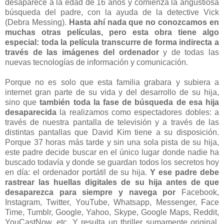
desaparece a la edad de 16 años y comienza la angustiosa
búsqueda del padre, con la ayuda de la detective Vick
(Debra Messing).
Hasta ahí nada que no conozcamos en
muchas otras películas, pero esta obra tiene algo
especial: toda la película transcurre de forma indirecta a
través de las imágenes del ordenador
y de todas las
nuevas tecnologías de información y comunicación.
Porque no es solo que esta familia grabara y subiera a
internet gran parte de su vida y del desarrollo de su hija,
sino que
también toda la fase de búsqueda de esa hija
desaparecida
la realizamos como espectadores dobles: a
través de nuestra pantalla de televisión y a través de las
distintas pantallas que David Kim tiene a su disposición.
Porque 37 horas más tarde y sin una sola pista de su hija,
este padre decide buscar en el único lugar donde nadie ha
buscado todavía y donde se guardan todos los secretos hoy
en día: el ordenador portátil de su hija.
Y ese padre debe
rastrear las huellas digitales de su hija antes de que
desaparezca para siempre y navega por
Facebook,
Instagram, Twitter, YouTube, Whatsapp, Messenger, Face
Time, Tumblr, Google, Yahoo, Skype, Google Maps, Reddit,
YouCastNow, etc. Y resulta un thriller sumamente original,