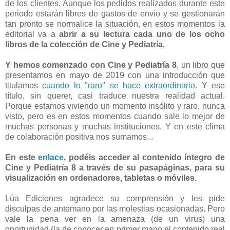
de los clientes. Aunque los pedidos realizados durante este
periodo estarán libres de gastos de envío y se gestionarán
tan pronto se normalice la situación, en estos momentos la
editorial va a
abrir a su lectura cada uno de los ocho
libros de la colección de Cine y Pediatría.
Y hemos comenzado con Cine y Pediatría 8
, un libro que
presentamos en mayo de 2019 con una introducción que
titulamos
cuando lo "raro" se hace extraordinario
. Y ese
título, sin querer, casi traduce nuestra realidad actual.
Porque estamos viviendo un momento insólito y raro, nunca
visto, pero es en estos momentos cuando sale lo mejor de
muchas personas y muchas instituciones. Y en este clima
de colaboración positiva nos sumamos...
En este
enlace
, podéis acceder al contenido íntegro de
Cine y Pediatría 8 a través de su pasapáginas, para su
visualización en ordenadores, tabletas o móviles.
Lúa Ediciones agradece su comprensión y les pide
disculpas de antemano por las molestias ocasionadas. Pero
vale la pena ver en la amenaza (de un virus) una
oportunidad (la de conocer en primer mano el contenido real