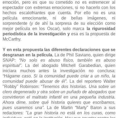
emoción, pero es que su cometido no es estremecer al
espectador con extremas emociones, si no hacerlo con los
hechos escalofriantes que cuenta. Por ello no es una
película emocionante, ni de bellas imágenes, ni
sorprendente (y de ahí la sorpresa de su elección como
mejor película en los Oscar), solo marca
la rigurosidad
periodística de la investigación y
esa es la propuesta de
McCarthy.
Y en esta propuesta las diferentes declaraciones que se
desgranan en la película.
La de Phil Saviano, quien dirige
SNAP:
“No solo es abuso físico, también es abuso
espiritual”.
La del abogado Mitchell Garabedian, quien
iniciara muchos antes la investigación no conclusa:
“Hágame caso. Si la comunidad puede criar a un niño, la
comunidad puede abusar de él”
. La del reportero Walter
"Robby" Robinson:
“Tenemos dos historias. Una sobre un
clero degenerado y otra sobre un puñado de abogados que
convirtieron el maltrato infantil en una pequeña industria.
Ahora dime, sobre qué historia quieres que escribamos,
pues usaremos una”
. La de Martin “Marty” Baron a sus
redactores:
"La gran historia no está en los curas, como