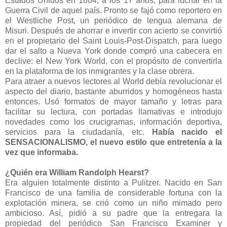
Estados Unidos en 1864, a los 17 años, para luchar en la
Guerra Civil de aquel país. Pronto se fajó como reportero en
el Westliche Post, un periódico de lengua alemana de
Misuri. Después de ahorrar e invertir con acierto se convirtió
en el propietario del Saint Louis-Post-Dispatch, para luego
dar el salto a Nueva York donde compró una cabecera en
declive: el New York World, con el propósito de convertirla
en la plataforma de los inmigrantes y la clase obrera.
Para atraer a nuevos lectores al World debía revolucionar el
aspecto del diario, bastante aburridos y homogéneos hasta
entonces. Usó formatos de mayor tamaño y letras para
facilitar su lectura, con portadas llamativas e introdujo
novedades como los crucigramas, información deportiva,
servicios para la ciudadanía, etc.
Había nacido el
SENSACIONALISMO, el nuevo estilo que entretenía a la
vez que informaba.
¿Quién era William Randolph Hearst?
Era alguien totalmente distinto a Pulitzer. Nacido en San
Francisco de una familia de considerable fortuna con la
explotación minera, se crió como un niño mimado pero
ambicioso. Así, pidió a su padre que la entregara la
propiedad del periódico San Francisco Examiner y