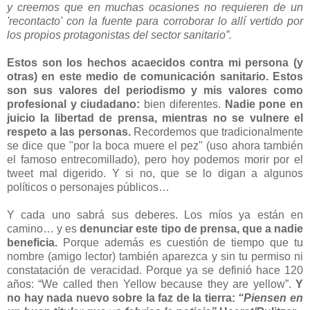
y creemos que en muchas ocasiones no requieren de un
'recontacto' con la fuente para corroborar lo allí vertido por
los propios protagonistas del sector sanitario”.
Estos son los hechos acaecidos contra mi persona (y
otras) en este medio de comunicación sanitario. Estos
son sus valores del periodismo y mis valores como
profesional y ciudadano:
bien diferentes.
Nadie pone en
juicio la libertad de prensa, mientras no se vulnere el
respeto a las personas.
Recordemos que tradicionalmente
se dice que "por la boca muere el pez" (uso ahora también
el famoso entrecomillado), pero hoy podemos morir por el
tweet mal digerido. Y si no, que se lo digan a algunos
políticos o personajes públicos…
Y cada uno sabrá sus deberes. Los míos ya están en
camino… y es
denunciar este tipo de prensa, que a nadie
beneficia.
Porque además es cuestión de tiempo que tu
nombre (amigo lector) también aparezca y sin tu permiso ni
constatación de veracidad. Porque ya se definió hace 120
años: “We called then Yellow because they are yellow”.
Y
no hay nada nuevo sobre la faz de la tierra:
“Piensen en