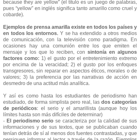
because they are yellow” (el título es un juego de palabras,
pues “yellow” en inglés significa tanto amarillo como cruel y
cobarde).
Ejemplos de prensa amarilla existe en todos los países y
en todos los entornos.
Y se ha extendido a otros medios
de comunicación, con la televisión como paradigma. En
ocasiones hay una comunión entre los que emiten el
mensaje y los que lo reciben, con
sintonía en algunos
factores como:
1) el gusto por el entretenimiento extremo
por encima de la veracidad; 2) el gusto por los enfoques
transgresores, sin reparar en aspectos éticos, morales o de
valores; 3) la preferencia por las narrativas de acción en
desmedro de una actitud más analítica.
Y así es como hasta los estudiantes de periodismo han
estudiado, de forma simplista pero real, las
dos categorías
de periódicos
: el serio y el amarillista (aunque hoy los
límites hasta son más difíciles de determinar)
-
El periodismo serio
se caracteriza por la calidad de sus
informaciones y de sus textos, que se publicaban cuando
tenían detrás de sí al menos dos fuentes contrastadas, y que
persiguen informar al lector a través de la razón. Ejemplos