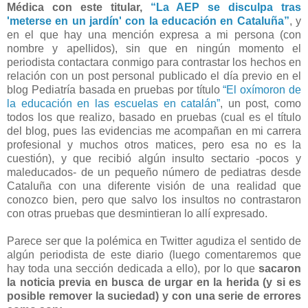
Médica con este titular,
“La AEP se disculpa tras
'meterse en un jardín' con la educación en Cataluña”
, y
en el que hay una mención expresa a mi persona (con
nombre y apellidos), sin que en ningún momento el
periodista contactara conmigo para contrastar los hechos en
relación con un post personal publicado el día previo en el
blog Pediatría basada en pruebas por título
“El oxímoron de
la educación en las escuelas en catalán”
, un post, como
todos los que realizo, basado en pruebas (cual es el título
del blog, pues las evidencias me acompañan en mi carrera
profesional y muchos otros matices, pero esa no es la
cuestión), y que recibió algún insulto sectario -pocos y
maleducados- de un pequeño número de pediatras desde
Cataluña con una diferente visión de una realidad que
conozco bien, pero que salvo los insultos no contrastaron
con otras pruebas que desmintieran lo allí expresado.
Parece ser que la polémica en Twitter agudiza el sentido de
algún periodista de este diario (luego comentaremos que
hay toda una sección dedicada a ello), por lo que
sacaron
la noticia previa en busca de urgar en la herida (y si es
posible remover la suciedad) y con una serie de errores