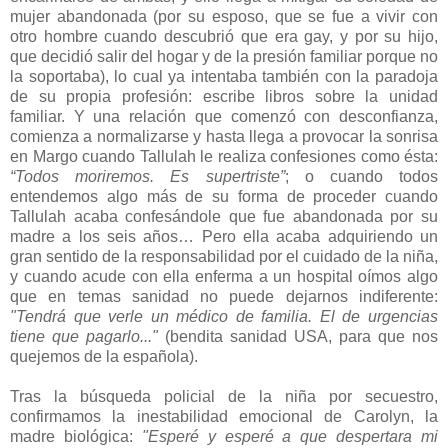
mujer abandonada (por su esposo, que se fue a vivir con
otro hombre cuando descubrió que era gay, y por su hijo,
que decidió salir del hogar y de la presión familiar porque no
la soportaba), lo cual ya intentaba también con la paradoja
de su propia profesión: escribe libros sobre la unidad
familiar. Y una relación que comenzó con desconfianza,
comienza a normalizarse y hasta llega a provocar la sonrisa
en Margo cuando Tallulah le realiza confesiones como ésta:
“Todos moriremos. Es supertriste”
; o cuando todos
entendemos algo más de su forma de proceder cuando
Tallulah acaba confesándole que fue abandonada por su
madre a los seis años… Pero ella acaba adquiriendo un
gran sentido de la responsabilidad por el cuidado de la niña,
y cuando acude con ella enferma a un hospital oímos algo
que en temas sanidad no puede dejarnos indiferente:
"Tendrá que verle un médico de familia. El de urgencias
tiene que pagarlo..."
(bendita sanidad USA, para que nos
quejemos de la española).
Tras la búsqueda policial de la niña por secuestro,
confirmamos la inestabilidad emocional de Carolyn, la
madre biológica:
"Esperé y esperé a que despertara mi