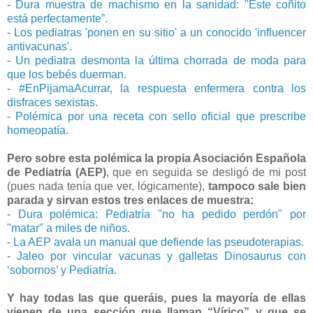
-
Dura muestra de machismo en la sanidad: "Este coñito
está perfectamente”.
-
Los pediatras 'ponen en su sitio' a un conocido 'influencer
antivacunas'.
-
Un pediatra desmonta la última chorrada de moda para
que los bebés duerman.
-
#EnPijamaAcurrar, la respuesta enfermera contra los
disfraces sexistas.
-
Polémica por una receta con sello oficial que prescribe
homeopatía.
Pero sobre esta polémica la propia Asociación Española
de Pediatría (AEP)
, que en seguida se desligó de mi post
(pues nada tenía que ver, lógicamente),
tampoco sale bien
parada y sirvan estos tres enlaces de muestra:
-
Dura polémica: Pediatría "no ha pedido perdón" por
"matar" a miles de niños.
-
La AEP avala un manual que defiende las pseudoterapias.
-
Jaleo por vincular vacunas y galletas Dinosaurus con
‘sobornos’ y Pediatría.
Y hay todas las que queráis, pues la mayoría de ellas
vienen de una sección que llaman “Vírico” y que se