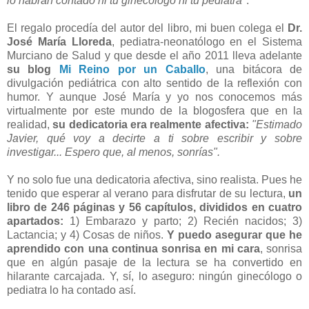
lo habrán contado ni tu ginecólogo ni tu pediatra"
.
El regalo procedía del autor del libro, mi buen colega el
Dr.
José María Lloreda
, pediatra-neonatólogo en el Sistema
Murciano de Salud y que desde el año 2011 lleva adelante
su blog
Mi Reino por un Caballo
, una bitácora de
divulgación pediátrica con alto sentido de la reflexión con
humor. Y aunque José María y yo nos conocemos más
virtualmente por este mundo de la blogosfera que en la
realidad,
su dedicatoria era realmente afectiva:
"Estimado
Javier, qué voy a decirte a ti sobre escribir y sobre
investigar... Espero que, al menos, sonrías".
Y no solo fue una dedicatoria afectiva, sino realista. Pues he
tenido que esperar al verano para disfrutar de su lectura,
un
libro de 246 páginas y 56 capítulos, divididos en cuatro
apartados:
1) Embarazo y parto; 2) Recién nacidos; 3)
Lactancia; y 4) Cosas de niños.
Y puedo asegurar que he
aprendido con una continua sonrisa en mi cara
, sonrisa
que en algún pasaje de la lectura se ha convertido en
hilarante carcajada. Y, sí, lo aseguro: ningún ginecólogo o
pediatra lo ha contado así.