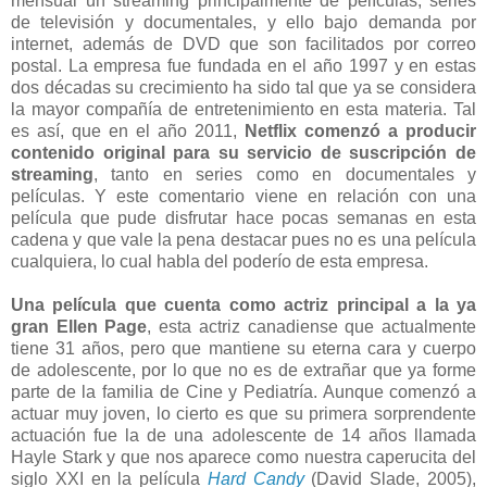
mensual un streaming principalmente de películas, series
de televisión y documentales, y ello bajo demanda por
internet, además de DVD que son facilitados por correo
postal. La empresa fue fundada en el año 1997 y en estas
dos décadas su crecimiento ha sido tal que ya se considera
la mayor compañía de entretenimiento en esta materia. Tal
es así, que en el año 2011,
Netflix comenzó a producir
contenido original para su servicio de suscripción de
streaming
, tanto en series como en documentales y
películas. Y este comentario viene en relación con una
película que pude disfrutar hace pocas semanas en esta
cadena y que vale la pena destacar pues no es una película
cualquiera, lo cual habla del poderío de esta empresa.
Una película que cuenta como actriz principal a la ya
gran Ellen Page
, esta actriz canadiense que actualmente
tiene 31 años, pero que mantiene su eterna cara y cuerpo
de adolescente, por lo que no es de extrañar que ya forme
parte de la familia de Cine y Pediatría. Aunque comenzó a
actuar muy joven, lo cierto es que su primera sorprendente
actuación fue la de una adolescente de 14 años llamada
Hayle Stark y que nos aparece como nuestra caperucita del
siglo XXI en la película
Hard Candy
(David Slade, 2005),