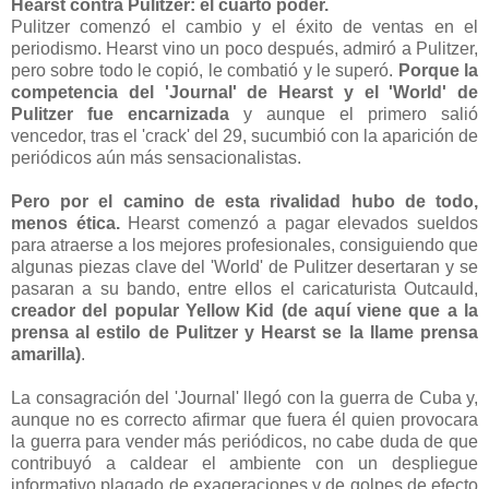
Hearst contra Pulitzer: el cuarto poder.
Pulitzer comenzó el cambio y el éxito de ventas en el
periodismo. Hearst vino un poco después, admiró a Pulitzer,
pero sobre todo le copió, le combatió y le superó.
Porque la
competencia del 'Journal' de Hearst y el 'World' de
Pulitzer fue encarnizada
y aunque el primero salió
vencedor, tras el 'crack' del 29, sucumbió con la aparición de
periódicos aún más sensacionalistas.
Pero por el camino de esta rivalidad hubo de todo,
menos ética.
Hearst comenzó a pagar elevados sueldos
para atraerse a los mejores profesionales, consiguiendo que
algunas piezas clave del 'World' de Pulitzer desertaran y se
pasaran a su bando, entre ellos el caricaturista Outcauld,
creador del popular Yellow Kid (de aquí viene que a la
prensa al estilo de Pulitzer y Hearst se la llame prensa
amarilla)
.
La consagración del 'Journal' llegó con la guerra de Cuba y,
aunque no es correcto afirmar que fuera él quien provocara
la guerra para vender más periódicos, no cabe duda de que
contribuyó a caldear el ambiente con un despliegue
informativo plagado de exageraciones y de golpes de efecto