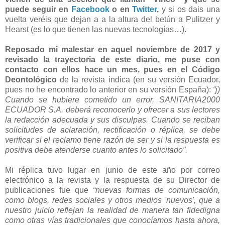
puede seguir en
Facebook
o en
Twitter
,
y si os dais una
vuelta veréis que dejan a a la altura del betún a Pulitzer y
Hearst (es lo que tienen las nuevas tecnologías…).
Reposado mi malestar en aquel noviembre de 2017 y
revisado la trayectoria de este diario, me puse con
contacto con ellos hace un mes, pues en el Código
Deontológico
de la revista indica (en su versión Ecuador,
pues no he encontrado lo anterior en su versión España):
“j)
Cuando se hubiere cometido un error, SANITARIA2000
ECUADOR S.A. deberá reconocerlo y ofrecer a sus lectores
la redacción adecuada y sus disculpas. Cuando se reciban
solicitudes de aclaración, rectificación o réplica, se debe
verificar si el reclamo tiene razón de ser y si la respuesta es
positiva debe atenderse cuanto antes lo solicitado”.
Mi réplica tuvo lugar en junio de este año por correo
electrónico a la revista y la respuesta de su Director de
publicaciones fue que
“nuevas formas de comunicación,
como blogs, redes sociales y otros medios 'nuevos', que a
nuestro juicio reflejan la realidad de manera tan fidedigna
como otras vías tradicionales que conocíamos hasta ahora,