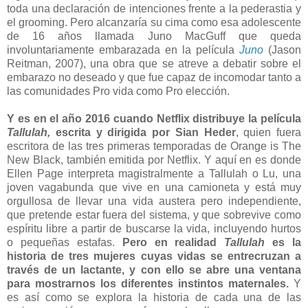
toda una declaración de intenciones frente a la pederastia y
el grooming. Pero alcanzaría su cima como esa adolescente
de 16 años llamada Juno MacGuff que queda
involuntariamente embarazada en la película
Juno
(Jason
Reitman, 2007), una obra que se atreve a debatir sobre el
embarazo no deseado y que fue capaz de incomodar tanto a
las comunidades Pro vida como Pro elección.
Y es en el año 2016 cuando Netflix distribuye la película
Tallulah,
escrita y dirigida por Sian Heder
, quien fuera
escritora de las tres primeras temporadas de Orange is The
New Black, también emitida por Netflix. Y aquí en es donde
Ellen Page interpreta magistralmente a Tallulah o Lu, una
joven vagabunda que vive en una camioneta y está muy
orgullosa de llevar una vida austera pero independiente,
que pretende estar fuera del sistema, y que sobrevive como
espíritu libre a partir de buscarse la vida, incluyendo hurtos
o pequeñas estafas.
Pero en realidad
Tallulah
es la
historia de tres mujeres cuyas vidas se entrecruzan a
través de un lactante, y con ello se abre una ventana
para mostrarnos los diferentes instintos maternales.
Y
es así como se explora la historia de cada una de las