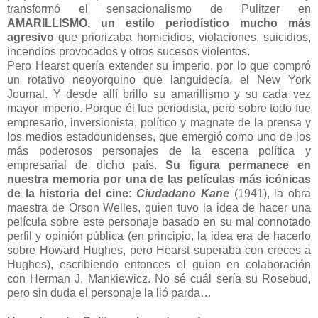
transformó el sensacionalismo de Pulitzer en
AMARILLISMO, un estilo periodístico mucho más
agresivo
que priorizaba homicidios, violaciones, suicidios,
incendios provocados y otros sucesos violentos.
Pero Hearst quería extender su imperio, por lo que compró
un rotativo neoyorquino que languidecía, el New York
Journal. Y desde allí brillo su amarillismo y su cada vez
mayor imperio. Porque él fue periodista, pero sobre todo fue
empresario, inversionista, político y magnate de la prensa y
los medios estadounidenses, que emergió como uno de los
más poderosos personajes de la escena política y
empresarial de dicho país.
Su figura permanece en
nuestra memoria por una de las películas más icónicas
de la historia del cine:
Ciudadano Kane
(1941), la obra
maestra de Orson Welles, quien tuvo la idea de hacer una
película sobre este personaje basado en su mal connotado
perfil y opinión pública (en principio, la idea era de hacerlo
sobre Howard Hughes, pero Hearst superaba con creces a
Hughes), escribiendo entonces el guion en colaboración
con Herman J. Mankiewicz. No sé cuál sería su Rosebud,
pero sin duda el personaje la lió parda…