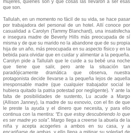
mujeres, quiénes son y qué cosas las llevaron a ser esas
que son.
Tallulah, en un momento no fácil de su vida, se hace pasar
por trabajadora del personal de un hotel. Allí conoce por
casualidad a Carolyn (Tammy Blanchard), una insatisfecha
e insegura madre de Beverly Hills más preocupada de sí
misma y de que su marido no la abandone que de su propia
hija de un año, más preocupada en su aspecto físico y en la
bebida para olvidar que en cuidar y alimentar a la pequeña.
Carolyn pide a Tallulah que le cuide a su bebé una noche
que tiene que salir, pero ante la situación tan
paradójicamente dramática que observa, nuestra
protagonista decide llevarse a la pequeña lejos de aquella
irresponsable madre (que cualquier trabajador social le
hubiera quitado la patria potestad por negligente). Y ante la
falta de posibilidades de sustento, Lu acude a Margo
(Allison Janney), la madre de su exnovio, con el fin de que
le preste la ayuda y el dinero que necesita, y para ello
continua con la mentira:
“Es que estoy descubriendo lo que
es ser madre yo sola”.
Margo llega a creerse la abuela de la
niña y acepta acogerles a ambos en su casa, y a
encariñarse de ambas, y ello llega a mitigar su soledad de