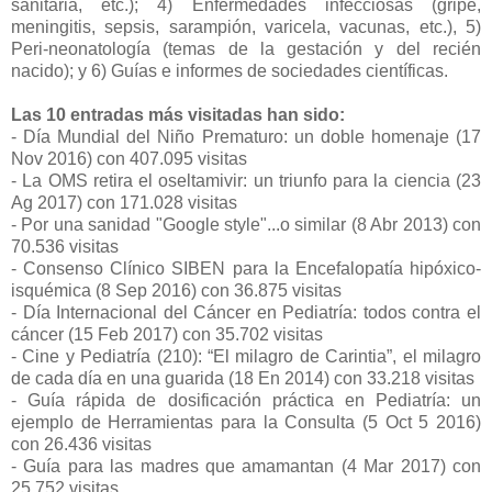
sanitaria, etc.); 4) Enfermedades infecciosas (gripe,
meningitis, sepsis, sarampión, varicela, vacunas, etc.), 5)
Peri-neonatología (temas de la gestación y del recién
nacido); y 6) Guías e informes de sociedades científicas.
Las 10 entradas más visitadas han sido:
- Día Mundial del Niño Prematuro: un doble homenaje (17
Nov 2016) con 407.095 visitas
- La OMS retira el oseltamivir: un triunfo para la ciencia (23
Ag 2017) con 171.028 visitas
- Por una sanidad "Google style"...o similar (8 Abr 2013) con
70.536 visitas
- Consenso Clínico SIBEN para la Encefalopatía hipóxico-
isquémica (8 Sep 2016) con 36.875 visitas
- Día Internacional del Cáncer en Pediatría: todos contra el
cáncer (15 Feb 2017) con 35.702 visitas
- Cine y Pediatría (210): “El milagro de Carintia”, el milagro
de cada día en una guarida (18 En 2014) con 33.218 visitas
- Guía rápida de dosificación práctica en Pediatría: un
ejemplo de Herramientas para la Consulta (5 Oct 5 2016)
con 26.436 visitas
- Guía para las madres que amamantan (4 Mar 2017) con
25.752 visitas