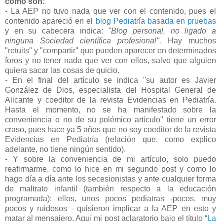
como son:
- La AEP no tuvo nada que ver con el contenido, pues el
contenido apareció en el
blog Pediatría basada en pruebas
y en su cabecera indica:
"Blog personal, no ligado a
ninguna Sociedad científica profesional".
Hay muchos
"retuits" y "compartir" que pueden aparecer en determinados
foros y no tener nada que ver con ellos, salvo que alguien
quiera sacar las cosas de quicio.
- En el final del artículo se indica "su autor es Javier
González de Dios, especialista del Hospital General de
Alicante y coeditor de la revista Evidencias en Pediatría.
Hasta el momento, no se ha manifestado sobre la
conveniencia o no de su polémico artículo" tiene un error
craso, pues hace ya 5 años que no soy coeditor de la revista
Evidencias en Pediatría (relación que, como explico
adelante, no tiene ningún sentido).
- Y sobre la conveniencia de mi artículo, solo puedo
reafirmarme, como lo hice en mi segundo post y como lo
hago día a día ante los secesionistas y ante cualquier forma
de maltrato infantil (también respecto a la educación
programada): ellos, unos pocos pediatras -pocos, muy
pocos y ruidosos - quisieron implicar a la AEP en esto y
matar al mensajero. Aquí mi post aclaratorio bajo el título
“La