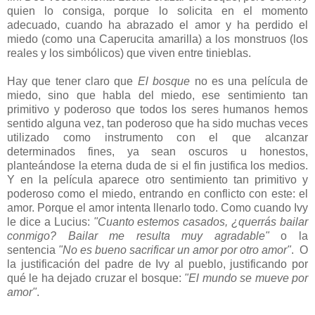
quien lo consiga, porque lo solicita en el momento
adecuado, cuando ha abrazado el amor y ha perdido el
miedo (como una Caperucita amarilla) a los monstruos (los
reales y los simbólicos) que viven entre tinieblas.
Hay que tener claro que
El bosque
no es una película de
miedo, sino que habla del miedo, ese sentimiento tan
primitivo y poderoso que todos los seres humanos hemos
sentido alguna vez, tan poderoso que ha sido muchas veces
utilizado como instrumento con el que alcanzar
determinados fines, ya sean oscuros u honestos,
planteándose la eterna duda de si el fin justifica los medios.
Y en la película aparece otro sentimiento tan primitivo y
poderoso como el miedo, entrando en conflicto con este: el
amor. Porque el amor intenta llenarlo todo. Como cuando Ivy
le dice a Lucius:
"Cuanto estemos casados, ¿querrás bailar
conmigo? Bailar me resulta muy agradable"
o la
sentencia
"No es bueno sacrificar un amor por otro amor"
. O
la justificación del padre de Ivy al pueblo, justificando por
qué le ha dejado cruzar el bosque:
"El mundo se mueve por
amor"
.