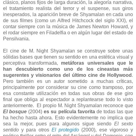
clásico, planos fijos de larga duración, la alegoría narrativa,
el tratamiento realista del terror y el suspense, sus giros
inesperados, la aparición breve de Shyamalan en cada uno
de sus filmes (como un Alfred Hitchcock del siglo XXI), el
contar siempre con la música de James Newton Howard, y
el rodar siempre en Filadelfia o en algún lugar del estado de
Pensilvania.
El cine de M. Night Shyamalan se construye sobre unas
sólidas bases que tienen su sentido en una estética visual y
perceptiva transformada,
metáforas universales que le
han descubierto como uno de los cineastas más
sugerentes y visionarios del último cine de Hollywood
.
Pero también es un autor sometido a muchas críticas,
principalmente por considerar su cine como tramposo, por
esa constante utilización en todas sus obras de ese giro
final que obliga al espectador a replantearse todo lo visto
anteriormente. El propio M. Night Shyamalan reconoce que
El bosque
(2004)
es su película favorita
de todas las que
ha hecho hasta ahora. Esto evidentemente no implica que
sea la mejor, pues para algunos sigue siendo
El sexto
sentido
y para otros
El protegido
(2000), ese vigoroso y
poético thriller entre el mito del Arcángel y del Demonio, con