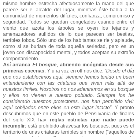
mismo hombre estrecha afectuosamente la mano del que
parece ser el alcalde del lugar, mientras éste habla a la
comunidad de momentos difíciles, confianza, compromiso y
seguridad. Todos se quedan congelados cuando entre el
viento que azota los árboles se oyen los lejanos y
amenazadores aullidos de lo que parecen ser bestias,
terribles lobos. Sólo uno de los habitantes se ríe y aplaude,
como si se burlara de toda aquella seriedad, pero es un
joven con discapacidad mental, y todos aceptan su extraño
comportamiento.
Así arranca
El bosque
, abriendo incógnitas desde sus
primeras escenas.
Y una voz en off nos dice:
“Desde el día
que nos establecimos aquí, siempre hemos tenido un buen
entendimiento con las criaturas que viven más allá de
nuestros límites. Nosotros no nos adentramos en su bosque
y ellos no vienen a nuestro poblado. Siempre los he
considerado nuestros protectores, nos han permitido vivir
aquí cobijados entre ellos en este lugar intacto”
. Y pronto
descubrimos que en este pueblo de Pensilvania de finales
del siglo XIX hay
reglas estrictas que nadie puede
incumplir:
está prohibido atravesar los bosques, pues es el
territorio de unas criaturas terribles sin nombre (“aquellos de