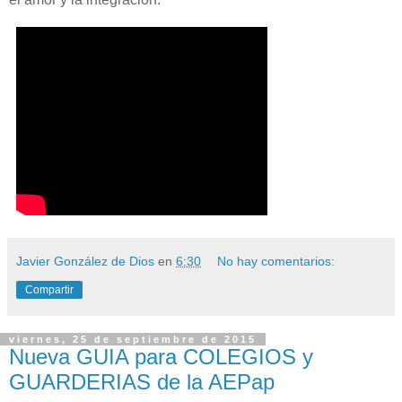
Javier González de Dios
en
6:30
No hay comentarios:
Compartir
viernes, 25 de septiembre de 2015
Nueva GUIA para COLEGIOS y
GUARDERIAS de la AEPap