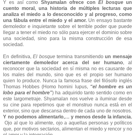
Y es así como
Shyamalan ofrece con
El bosque
un
cuento moral, una historia de múltiples lecturas que
analiza el miedo a lo desconocido y al progreso, como
una fábula entre el miedo y el amor.
Un ensayo bastante
demoledor e inquietante sobre el terrible poder que puede
llegar a tener el miedo no sólo para ejercer el dominio sobre
una sociedad, sino para la misma construcción de esa
sociedad.
En definitiva,
El bosque
termina transmitiendo
un mensaje
ciertamente demoledor acerca del ser humano
, al
reconocer que la sociedad en sí misma no es causante de
los males del mundo, sino que es el propio ser humano
quien lo produce. Nunca la famosa frase del filósofo inglés
Thomas Hobbes (Homo homini lupus,
“el hombre es un
lobo para el hombre”
) ha adquirido tanto sentido como en
este largometraje. Shyamalan nos vuelve a iluminar desde
su cine para repetirnos que el monstruo nunca está en el
exterior, sino que descansa dentro de cada uno de nosotros.
Y no podemos alimentarlo,… y menos desde la infancia.
Ojo al que lo alimente, ojo a aquellas personas y políticos
que, por motivos sectarios, alimentan el miedo y rencor y no
el amor y la integración.