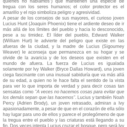
quienes no hablamos”) que mantienen una especie de
tregua con los seres humanos; el color protector es el
amarillo y el rojo simboliza peligro y agresividad.
A pesar de los consejos de sus mayores, el curioso joven
Lucius Hunt (Joaquin Phoenix) tiene el ardiente deseo de ir
más allá de los límites del pueblo y hacia lo desconocido,
pese a su timidez. El líder del pueblo, Edward Walker
(William Hurt) le advierte del peligro que existe en las
afueras de la ciudad, y la madre de Lucius (Sigourney
Weaver) le aconseja que permanezca en su hogar y se
olvide de la avaricia y de los deseos que existen en el
mundo de afuera. La fuerza de Lucius es igualada
solamente por Ivy Walker (Bryce Dallas Howard), una joven
ciega fascinante con una inusual sabiduría que va más allá
de su edad, a quien no le hace falta el sentido de la vista
para ver lo que importa de verdad y para decir cosas tan
sensatas como
"A veces no hacemos cosas para evitar que
los demás sepan que las hacemos"
. Lucius y también Noah
Percy (Adrien Brody), un joven retrasado, admiran a Ivy
apasionadamente, a pesar de que en el corazón de ella sólo
hay lugar para uno de ellos y parece el prolegómeno de que
la tregua entre el pueblo y las criaturas está llegando a su
fin. Dos veces intenta Lucius cruzar el bosque, pero será Ivy