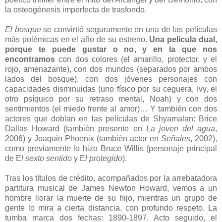
la osteogénesis imperfecta de trasfondo.
El bosque
se convirtió seguramente en una de las películas
más polémicas en el año de su estreno.
Una película dual,
porque te puede gustar o no, y en la que nos
encontramos
con dos colores (el amarillo, protector, y el
rojo, amenazante), con dos mundos (separados por ambos
lados del bosque), con dos jóvenes personajes con
capacidades disminuidas (uno físico por su ceguera, Ivy, el
otro psíquico por su retraso mental, Noah) y con dos
sentimientos (el miedo frente al amor)… Y también con dos
actores que doblan en las películas de Shyamalan: Brice
Dallas Howard (también presente en
La joven del agua
,
2006) y Joaquin Phoenix (también actor en
Señales
, 2002),
como previamente lo hizo Bruce Willis (personaje principal
de E
l sexto sentido
y E
l protegido
).
Tras los títulos de crédito, acompañados por la arrebatadora
partitura musical de James Newton Howard, vemos a un
hombre llorar la muerte de su hijo, mientras un grupo de
gente lo mira a cierta distancia, con profundo respeto. La
tumba marca dos fechas: 1890-1897. Acto seguido, el