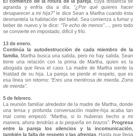
El comienzo de la rotura de la pareja
, cuya distancia se
agranda y enfría día a día.
“¿Por qué quieres hacer
desaparecer a mi hija?”
le dice Sean a Martha cuando ésta
desmantela la habitación del bebé. Sea comienza a fumar y
beber de nuevo y le dice:
“Te echo de menos”
…, pero todo
se convierte en impostado, difícil y frío.
13 de enero.
Continúa la autodestrucción de cada miembro de la
familia.
Martha busca una salida, pero no hay salida. Sean
tiene una relación con la prima de Martha, quien es la
abogada que lleva el caso. La madre de Martha siente la
frialdad de su hija. La pareja se pierde el respeto, que es
esa línea sin retorno:
“Eres una mentirosa de mierda. Zorra
de mierda”
.
5 de febrero.
La reunión familiar alrededor de la madre de Martha, donde
una tensa y profunda conversación madre-hija acaba tan
mal como empezó:
“Martha, si lo hubieras hecho a mi
manera, ahora tendrías a tu pequeña en brazos”
.
Progresa
entre la pareja los silencios y la incomunicación,
también la falta de respeto y las afrentas.
Hasta que llega