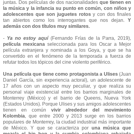
juntas. Dos películas de dos nacionalidades
que tienen en
la música y la infancia su punto en común, con niños y
adolescentes que son juguetes rotos
y con dos finales
tan abiertos como los interrogantes que nos dejan.
Y
además con dos títulos muy similares.
-
Ya no estoy aquí
(Fernando Frías de la Parra, 2019),
película mexicana
seleccionada para los Oscar a Mejor
película extranjera y nominada a los Goya, y que se ha
convertido en el fenómeno de la temporada a fuerza de
refutar todos los tópicos del cine violento periférico.
Una película que tiene como protagonista a Ulises
(Juan
Daniel García, sin experiencia actoral), un adolescente de
17 años con un aspecto muy peculiar, y que realiza su
personal viaje existencial entre los barrios marginales de
Monterrey (México) y el barrio de Queens, Nueva York
(Estados Unidos). Porque Ulises y sus amigos adolescentes
tienen en común
vivir alrededor del movimiento
Kolombia
, que entre 2000 y 2013 surge en los barrios
populares de Monterrey, la ciudad industrial más importante
de México. Y que se caracteriza por
una música que
mezcla el hip hop y la cumbia colombiana rebajada