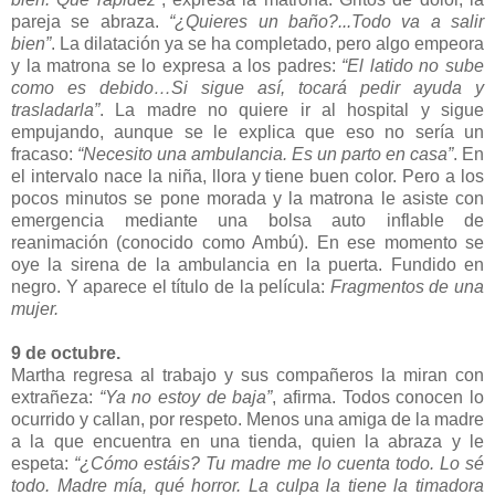
pareja se abraza.
“¿Quieres un baño?...Todo va a salir
bien”
. La dilatación ya se ha completado, pero algo empeora
y la matrona se lo expresa a los padres:
“El latido no sube
como es debido…Si sigue así, tocará pedir ayuda y
trasladarla”
. La madre no quiere ir al hospital y sigue
empujando, aunque se le explica que eso no sería un
fracaso:
“Necesito una ambulancia. Es un parto en casa”
. En
el intervalo nace la niña, llora y tiene buen color. Pero a los
pocos minutos se pone morada y la matrona le asiste con
emergencia mediante una bolsa auto inflable de
reanimación (conocido como Ambú). En ese momento se
oye la sirena de la ambulancia en la puerta. Fundido en
negro. Y aparece el título de la película:
Fragmentos de una
mujer.
9 de octubre.
Martha regresa al trabajo y sus compañeros la miran con
extrañeza:
“Ya no estoy de baja”
, afirma. Todos conocen lo
ocurrido y callan, por respeto. Menos una amiga de la madre
a la que encuentra en una tienda, quien la abraza y le
espeta:
“¿Cómo estáis? Tu madre me lo cuenta todo. Lo sé
todo. Madre mía, qué horror. La culpa la tiene la timadora