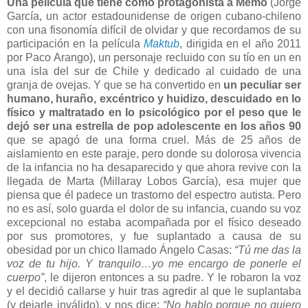
Una película que tiene como protagonista a Memo
(Jorge
García, un actor estadounidense de origen cubano-chileno
con una fisonomía difícil de olvidar y que recordamos de su
participación en la película
Maktub
, dirigida en el año 2011
por Paco Arango), un personaje recluido con su tío en un en
una isla del sur de Chile y dedicado al cuidado de una
granja de ovejas. Y que se ha convertido en
un peculiar ser
humano, huraño, excéntrico y huidizo, descuidado en lo
físico y maltratado en lo psicológico por el peso que le
dejó ser una estrella de pop adolescente en los años 90
que se apagó de una forma cruel. Más de 25 años de
aislamiento en este paraje, pero donde su dolorosa vivencia
de la infancia no ha desaparecido y que ahora revive con la
llegada de Marta (Millaray Lobos García), esa mujer que
piensa que él padece un trastorno del espectro autista. Pero
no es así, solo guarda el dolor de su infancia, cuando su voz
excepcional no estaba acompañada por el físico deseado
por sus promotores, y fue suplantado a causa de su
obesidad por un chico llamado Ángelo Casas:
“Tú me das la
voz de tu hijo. Y tranquilo…yo me encargo de ponerle el
cuerpo”
, le dijeron entonces a su padre. Y le robaron la voz
y el decidió callarse y huir tras agredir al que le suplantaba
(y dejarle inválido), y nos dice:
“No hablo porque no quiero