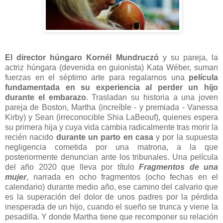
El director húngaro Kornél Mundruczó
y su pareja, la
actriz húngara (devenida en guionista) Kata Wéber, suman
fuerzas en el séptimo arte para regalarnos una
película
fundamentada en su experiencia al perder un hijo
durante el embarazo
. Trasladan su historia a una joven
pareja de Boston, Martha (increíble - y premiada - Vanessa
Kirby) y Sean (irreconocible Shia LaBeouf), quienes espera
su primera hija y cuya vida cambia radicalmente tras morir la
recién nacido
durante un parto en casa
y por la supuesta
negligencia cometida por una matrona, a la que
posteriormente denuncian ante los tribunales. Una película
del año 2020 que lleva por título
Fragmentos de una
mujer
, narrada en ocho fragmentos (ocho fechas en el
calendario) durante medio año, ese camino del calvario que
es la superación del dolor de unos padres por la pérdida
inesperada de un hijo, cuando el sueño se trunca y viene la
pesadilla. Y donde Martha tiene que recomponer su relación