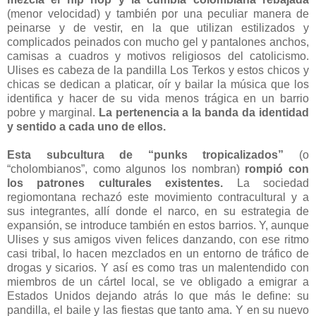
(menor velocidad) y también por una peculiar manera de
peinarse y de vestir, en la que utilizan estilizados y
complicados peinados con mucho gel y pantalones anchos,
camisas a cuadros y motivos religiosos del catolicismo.
Ulises es cabeza de la pandilla Los Terkos y estos chicos y
chicas se dedican a platicar, oír y bailar la música que los
identifica y hacer de su vida menos trágica en un barrio
pobre y marginal.
La pertenencia a la banda da identidad
y sentido a cada uno de ellos.
Esta subcultura de “punks tropicalizados”
(o
“cholombianos”, como algunos los nombran)
rompió con
los patrones culturales existentes.
La sociedad
regiomontana rechazó este movimiento contracultural y a
sus integrantes, allí donde el narco, en su estrategia de
expansión, se introduce también en estos barrios. Y, aunque
Ulises y sus amigos viven felices danzando, con ese ritmo
casi tribal, lo hacen mezclados en un entorno de tráfico de
drogas y sicarios. Y así es como tras un malentendido con
miembros de un cártel local, se ve obligado a emigrar a
Estados Unidos dejando atrás lo que más le define: su
pandilla, el baile y las fiestas que tanto ama. Y en su nuevo