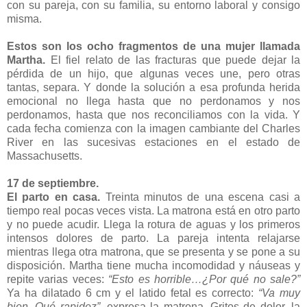
con su pareja, con su familia, su entorno laboral y consigo
misma.
Estos son los ocho fragmentos de una mujer llamada
Martha.
El fiel relato de las fracturas que puede dejar la
pérdida de un hijo, que algunas veces une, pero otras
tantas, separa. Y donde la solución a esa profunda herida
emocional no llega hasta que no perdonamos y nos
perdonamos, hasta que nos reconciliamos con la vida. Y
cada fecha comienza con la imagen cambiante del Charles
River en las sucesivas estaciones en el estado de
Massachusetts.
17 de septiembre.
El parto en casa.
Treinta minutos de una escena casi a
tiempo real pocas veces vista. La matrona está en otro parto
y no puede acudir. Llega la rotura de aguas y los primeros
intensos dolores de parto. La pareja intenta relajarse
mientras llega otra matrona, que se presenta y se pone a su
disposición. Martha tiene mucha incomodidad y náuseas y
repite varias veces:
“Esto es horrible…¿Por qué no sale?”
Ya ha dilatado 6 cm y el latido fetal es correcto:
“Va muy
bien. Qué rapidez”
, expresa la matrona. Gritos de dolor, la