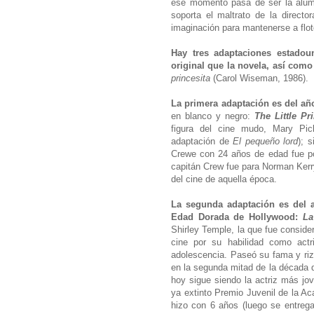
ese momento pasa de ser la alumn
soporta el maltrato de la directo
imaginación para mantenerse a flo
Hay tres adaptaciones estadou
original que la novela, así como 
princesita
(Carol Wiseman, 1986).
La primera adaptación es del añ
en blanco y negro:
The Little Pr
figura del cine mudo, Mary Pic
adaptación de
El pequeño lord
); 
Crewe con 24 años de edad fue p
capitán Crew fue para Norman Kerry
del cine de aquella época.
La segunda adaptación es del a
Edad Dorada de Hollywood:
La
Shirley Temple, la que fue consider
cine por su habilidad como actri
adolescencia. Paseó su fama y rizo
en la segunda mitad de la década d
hoy sigue siendo la actriz más jov
ya extinto Premio Juvenil de la Ac
hizo con 6 años (luego se entreg