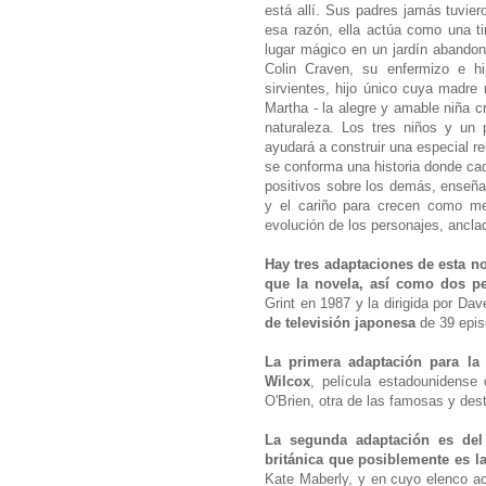
está allí. Sus padres jamás tuvier
esa razón, ella actúa como una t
lugar mágico en un jardín abandon
Colin Craven, su enfermizo e hi
sirvientes, hijo único cuya madr
Martha - la alegre y amable niña c
naturaleza. Los tres niños y un p
ayudará a construir una especial r
se conforma una historia donde cad
positivos sobre los demás, enseñan
y el cariño para crecen como me
evolución de los personajes, ancla
Hay tres adaptaciones de esta no
que la novela, así como dos pel
Grint en 1987 y la dirigida por D
de televisión japonesa
de 39 epis
La primera adaptación para la 
Wilcox
, película estadounidense
O'Brien, otra de las famosas y des
La segunda adaptación es del 
británica que posiblemente es l
Kate Maberly, y en cuyo elenco a