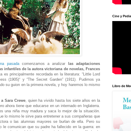
Cine y Pedia
ana pasada
comenzamos a analizar
las adaptaciones
s infantiles de la autora victoriana de novelas, Frances
 es principalmente recordada en la literatura: “Little Lord
incess (1905)“ y “The Secret Garden” (1911). Pudimos ya
ado su guion en la primera novela, y hoy haremos lo mismo
Libro de Me
a a Sara Crewe
, quien ha vivido hasta los siete años en la
ero ahora tiene que educarse en un internado en Inglaterra.
 es una niña muy madura y saca lo mejor de la situación.
ue lo mismo le sirve para entretener a sus compañeras que
rectora o las alumnas mayores se burlan de ella. Pero su
 le comunican que su padre ha fallecido en la guerra: en