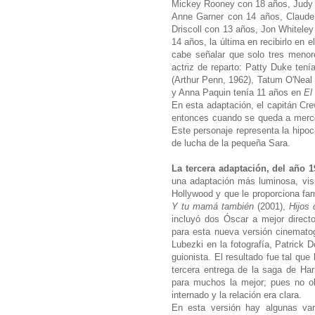
Mickey Rooney con 18 años, Judy 
Anne Garner con 14 años, Claude
Driscoll con 13 años, Jon Whiteley
14 años, la última en recibirlo en 
cabe señalar que solo tres menor
actriz de reparto: Patty Duke tení
(Arthur Penn, 1962), Tatum O'Neal
y Anna Paquin tenía 11 años en
El
En esta adaptación, el capitán Cre
entonces cuando se queda a merced
Este personaje representa la hipoc
de lucha de la pequeña Sara.
La tercera adaptación, del año 
una adaptación más luminosa, vis
Hollywood y que le proporciona fa
Y tu mamá también
(2001),
Hijos
incluyó dos Óscar a mejor directo
para esta nueva versión cinemat
Lubezki en la fotografía, Patrick
guionista. El resultado fue tal que
tercera entrega de la saga de Har
para muchos la mejor; pues no 
internado y la relación era clara.
En esta versión hay algunas var