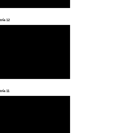
tría 12
tría 11