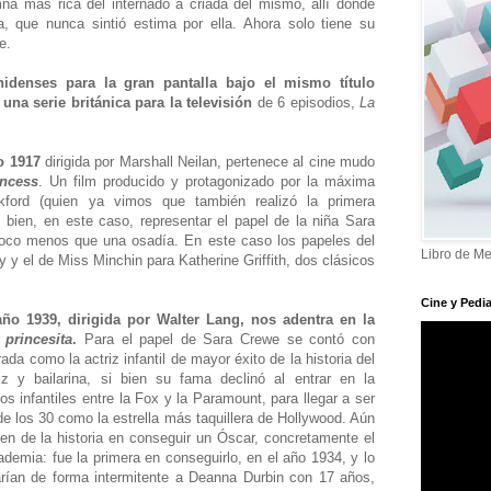
a más rica del internado a criada del mismo, allí donde
ra, que nunca sintió estima por ella. Ahora solo tiene su
te.
nidenses para la gran pantalla bajo el mismo título
una serie británica para la televisión
de 6 episodios,
La
o 1917
dirigida por Marshall Neilan, pertenece al cine mudo
incess
. Un film producido y protagonizado por la máxima
kford (quien ya vimos que también realizó la primera
si bien, en este caso, representar el papel de la niña Sara
oco menos que una osadía. En este caso los papeles del
Libro de Me
 y el de Miss Minchin para Katherine Griffith, dos clásicos
Cine y Pedia
ño 1939, dirigida por Walter Lang, nos adentra en la
 princesita
.
Para el papel de Sara Crewe se contó con
ada como la actriz infantil de mayor éxito de la historia del
z y bailarina, si bien su fama declinó al entrar en la
s infantiles entre la Fox y la Paramount, para llegar a ser
e los 30 como la estrella más taquillera de Hollywood. Aún
en de la historia en conseguir un Óscar, concretamente el
ademia: fue la primera en conseguirlo, en el año 1934, y lo
arían de forma intermitente a Deanna Durbin con 17 años,