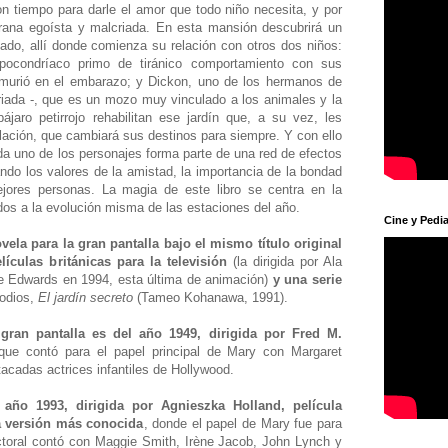
on tiempo para darle el amor que todo niño necesita, y por
irana egoísta y malcriada. En esta mansión descubrirá un
ado, allí donde comienza su relación con otros dos niños:
pocondríaco primo de tiránico comportamiento con sus
e murió en el embarazo; y Dickon, uno de los hermanos de
riada -, que es un mozo muy vinculado a los animales y la
ájaro petirrojo rehabilitan ese jardín que, a su vez, les
elación, que cambiará sus destinos para siempre. Y con ello
a uno de los personajes forma parte de una red de efectos
do los valores de la amistad, la importancia de la bondad
jores personas. La magia de este libro se centra en la
dos a la evolución misma de las estaciones del año.
Cine y Pedia
vela para la gran pantalla bajo el mismo título original
ículas británicas para la televisión
(la dirigida por Ala
ave Edwards en 1994, esta última de animación)
y una serie
odios,
El jardín secreto
(Tameo Kohanawa, 1991).
gran pantalla es del año 1949, dirigida por Fred M.
 que contó para el papel principal de Mary con Margaret
tacadas actrices infantiles de Hollywood.
año 1993, dirigida por Agnieszka Holland, película
a versión más conocida
, donde el papel de Mary fue para
ctoral contó con Maggie Smith, Irène Jacob, John Lynch y