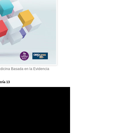
dicina Basada en la Evidencia
tría 13