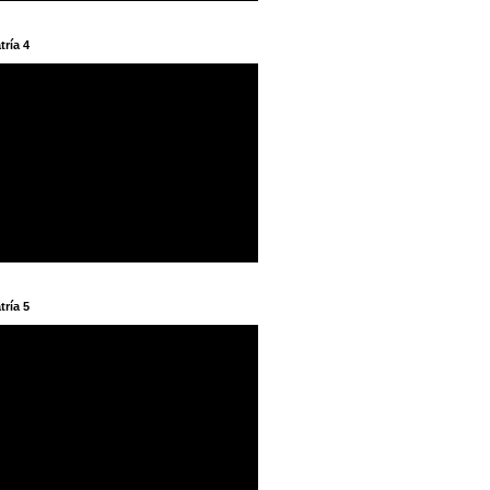
tría 4
tría 5