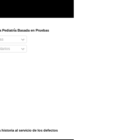
 a Pediatría Basada en Pruebas
as
arios
istoria al servicio de los defectos