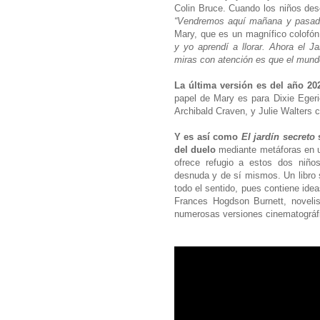
Colin Bruce. Cuando los niños desc
“Vendremos aquí mañana y pasado
Mary, que es un magnífico colofó
y yo aprendí a llorar. Ahora el Ja
miras con atención es que el mundo
La última versión es del año 20
papel de Mary es para Dixie Egeric
Archibald Craven, y Julie Walter
Y es así como
El jardín secreto
s
del duelo
mediante metáforas en un
ofrece refugio a estos dos niño
desnuda y de sí mismos. Un libro s
todo el sentido, pues contiene ide
Frances Hogdson Burnett, noveli
numerosas versiones cinematográf