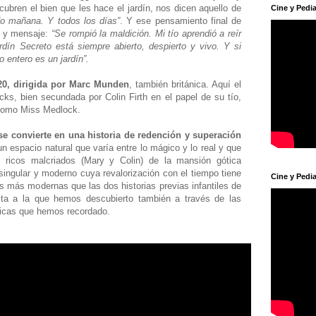
ubren el bien que les hace el jardín, nos dicen aquello de
Cine y Pedia
 mañana. Y todos los días”
. Y ese pensamiento final de
n y mensaje:
“Se rompió la maldición. Mi tío aprendió a reír
rdín Secreto está siempre abierto, despierto y vivo. Y si
 entero es un jardín”.
20, dirigida por Marc Munden
, también británica. Aquí el
ks, bien secundada por Colin Firth en el papel de su tío,
s como Miss Medlock.
e convierte en una historia de redención y superación
 espacio natural que varía entre lo mágico y lo real y que
s ricos malcriados (Mary y Colin) de la mansión gótica
ingular y moderno cuya revalorización con el tiempo tiene
Cine y Pedia
as más modernas que las dos historias previas infantiles de
sta a la que hemos descubierto también a través de las
icas que hemos recordado.