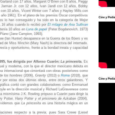
Garland con 17 años, Margaret O´Brien con 8 años, Peggy
 Jarman Jr. con 12 años, Ivan Jandl con 12 años, Bobby
 con 10 años, Vicent Winter con 7 años y Hayley Mills con
el año 1961). En el plano de los premios Óscar competitivos
Cine y Pedia
es lo han conseguido y ha sido en la categoría de Mejor
a 16 años cuando lo recibió por
El milagro de Ana Sullivan
 tenía 10 años en
Luna de papel
(Peter Bogdanovich, 1973)
 Piano
(Jane Campion, 1993).
we (Ian Hunter) desaparece en la Guerra de los Bóers y es
 de Miss Minchin (Mary Nash) la directora del internado.
resía y oportunismo, frente a la bondad innata y capacidad
1995, fue dirigida por Alfonso Cuarón:
La princesita
.
Es
ual y moderna, con la que el director mexicano debuta en
ma internacional que cimentará con obras posteriores como
 de los hombres
(2006),
Gravity
(2013) o
Roma
(2018), que
Cine y Pedia
r por estas dos últimas obras, entre otros galardones. Y
ográfica contó con grandes colaboradores como Emmanuel
 Doyle en la dirección musical y Richard LaGravenese como
 la mismísima J.K. Rowling propuso a Cuarón para dirigir la
ry Potter,
Harry Potter y el prisionero de Azkaban
(2004),
olvidemos que
La princesita
es una historia mágica en un
iaciones respecto a la previa, pues Sara Crewe (Liesel