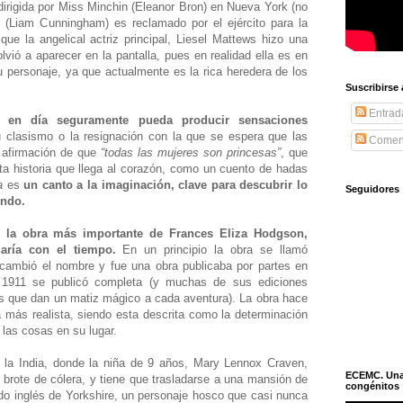
dirigida por Miss Minchin (Eleanor Bron) en Nueva York (no
e (Liam Cunningham) es reclamado por el ejército para la
ue la angelical actriz principal, Liesel Mattews hizo una
lvió a aparecer en la pantalla, pues en realidad ella es en
su personaje, ya que actualmente es la rica heredera de los
Suscribirse
Entrad
 en día seguramente pueda producir sensaciones
 clasismo o la resignación con la que se espera que las
Coment
 afirmación de que
“todas las mujeres son princesas”
, que
ta historia que llega al corazón, como un cuento de hadas
a
es
un canto a la imaginación, clave para descubrir lo
Seguidores
undo.
 la obra más importante de Frances Eliza Hodgson,
garía con el tiempo.
En un principio la obra se llamó
 cambió el nombre y fue una obra publicaba por partes en
 1911 se publicó completa (y muchas de sus ediciones
es que dan un matiz mágico a cada aventura). La obra hace
 más realista, siendo esta descrita como la determinación
 las cosas en su lugar.
 la India, donde la niña de 9 años, Mary Lennox Craven,
ECEMC. Una h
brote de cólera, y tiene que trasladarse a una mansión de
congénitos
do inglés de Yorkshire, un personaje hosco que casi nunca