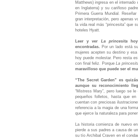
Matthews) ingresa en el internado 
en Inglaterra) y su cariñoso padr
Primera Guerra Mundial. Reseñar q
gran interpretación, pero apenas vo
la vida real más “princesita” que 
hoteles Hyatt.
Leer y ver
La princesita
hoy
encontradas.
Por un lado está su
mujeres acepten su destino y esa
hoy puede molestar. Pero resta es
con final feliz. Porque
La princesit
maravilloso que puede ser el m
“The Secret Garden” es quizás
aunque su reconocimiento lle
“Mistress Mary”, pero luego se le
pequeños folletos, hasta que en
cuentan con preciosas ilustracion
referencia a la magia de una forma
que ejerce la naturaleza para poner
La historia comienza de nuevo en
pierde a sus padres a causa de un 
su tío Archibal Craven en el conda