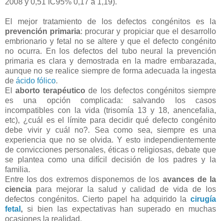
2008 y 0,51 IC95% 0,17 a 1,19).
El mejor tratamiento de los defectos congénitos es la
prevención primaria
: procurar y propiciar que el desarrollo
embrionario y fetal no se altere y que el defecto congénito
no ocurra. En los defectos del tubo neural la prevención
primaria es clara y demostrada en la madre embarazada,
aunque no se realice siempre de forma adecuada la ingesta
de
ácido fólico
.
El
aborto terapéutico
de los defectos congénitos siempre
es una opción complicada: salvando los casos
incompatibles con la vida (trisomía 13 y 18, anencefalia,
etc), ¿cuál es el límite para decidir qué defecto congénito
debe vivir y cuál no?. Sea como sea, siempre es una
experiencia que no se olvida. Y esto independientemente
de convicciones personales, éticas o religiosas, debate que
se plantea como una difícil decisión de los padres y la
familia.
Entre los dos extremos disponemos de los
avances de la
ciencia
para mejorar la salud y calidad de vida de los
defectos congénitos. Cierto papel ha adquirido la
cirugía
fetal
,
si bien las expectativas han superado en muchas
ocasiones la realidad.