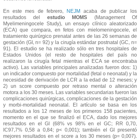
En este mes de febrero,
NEJM
acaba de publicar los
resultados del
estudio MOMS
(Management Of
Myelimeningocele Study), un ensayo clínico aleatorizado
(ECA) que compara, en fetos con mielomeningocele, el
tratamiento quirúrgico prenatal antes de las 26 semanas de
gestación (GI, n= 92) y la cirugía estándar postnatal (GC, n=
91). El estudio se ha realizado sólo en tres hospitales de
Estados Unidos (el resto de hospitales del país no
realizaron la cirugía fetal mientras el ECA se encontraba
activo). Las variables principales analizadas fueron dos: 1)
un indicador compuesto por mortalidad (fetal o neonatal) y la
necesidad de derivación de LCR a la edad de 12 meses; y
2) un score compuesto por retraso mental o alteración
motora a los 30 meses. Las variables secundarias fueron las
complicaciones quirúrgicas, complicaciones de la gestación
y morbi-mortalidad neonatal. El artículo se basa en los
resultados a los 12 meses de los primeros 158 pacientes,
momento en el que se finalizó el ECA, dado los mejores
resultados en el GI (68% vs 98% en el GC; RR 0,70,
IC97,7% 0,58 a 0,84; p< 0,001); también el GI presentó
mejores resultados en el score a los 30 meses (p= 0,007).