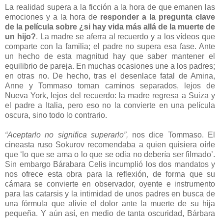
La realidad supera a la ficción a la hora de que emanen las
emociones y a la hora de
responder a la pregunta clave
de la película sobre ¿si hay vida más allá de la muerte de
un hijo?
. La madre se aferra al recuerdo y a los vídeos que
comparte con la familia; el padre no supera esa fase. Ante
un hecho de esta magnitud hay que saber mantener el
equilibrio de pareja. En muchas ocasiones une a los padres;
en otras no. De hecho, tras el desenlace fatal de Amina,
Anne y Tommaso toman caminos separados, lejos de
Nueva York, lejos del recuerdo: la madre regresa a Suiza y
el padre a Italia, pero eso no la convierte en una película
oscura, sino todo lo contrario.
“Aceptarlo no significa superarlo”,
nos dice Tommaso. El
cineasta ruso Sokurov recomendaba a quien quisiera oírle
que ‘lo que se ama o lo que se odia no debería ser filmado’.
Sin embargo Bárabara Celis incumplió los dos mandatos y
nos ofrece esta obra para la reflexión, de forma que su
cámara se convierte en observador, oyente e instrumento
para las catarsis y la intimidad de unos padres en busca de
una fórmula que alivie el dolor ante la muerte de su hija
pequeña. Y aún así, en medio de tanta oscuridad, Bárbara