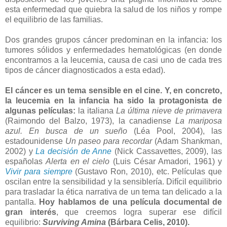
esta enfermedad que quiebra la salud de los niños y rompe
el equilibrio de las familias.
Dos grandes grupos cáncer predominan en la infancia: los
tumores sólidos y enfermedades hematológicas (en donde
encontramos a la leucemia, causa de casi uno de cada tres
tipos de cáncer diagnosticados a esta edad).
El cáncer es un tema sensible en el cine. Y, en concreto,
la leucemia en la infancia ha sido la protagonista de
algunas películas:
la italiana
La última nieve de primavera
(Raimondo del Balzo, 1973), la canadiense
La mariposa
azul. En busca de un sueño
(Léa Pool, 2004), las
estadounidense
Un paseo para recordar
(Adam Shankman,
2002) y
La decisión de Anne
(Nick Cassavettes, 2009), las
españolas
Alerta en el cielo
(Luis César Amadori, 1961) y
Vivir para siempre
(Gustavo Ron, 2010), etc. Películas que
oscilan entre la sensibilidad y la sensiblería. Difícil equilibrio
para trasladar la ética narrativa de un tema tan delicado a la
pantalla.
Hoy hablamos de una película documental de
gran interés
, que creemos logra superar ese difícil
equilibrio:
Surviving Amina
(Bárbara Celis, 2010).