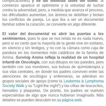
complicaciones)
y de las distintas
fases del duelo
: al
comienzo aparece el optimismo y la voluntad de luchar
contra la adversidad, pero, a medida que avanza el proceso,
las dificultades aumentan, los ánimos se debilitan y brotan
los conflictos de pareja. Lo que iba a ser un documental
familiar sobre la curación, se convierte en algo diferente.
El valor del documental es abrir las puertas a los
sentimientos
, pues lo que se nos relata no es nada nuevo,
pero si es cierto que la mayoría de la gente vive en solitario,
en silencio y sin testigos, y no con la cámara como caja de
pandora en los momentos más catárticos de la familia de
Amina.
Survivig Amina
refleja la realidad de un hospital
infantil de Oncología
, con sus dibujos en las paredes, pero
también con sus monitores, sus bolsas de quimioterapia y
sus vías centrales, en donde los padres conviven entre las
atenciones de oncólogos y enfermeras, se adentran en
grupos sociales de apoyo (como la
Leukemia & Lymphoma
Society Walk
y su “Light the night”) y las cifras de leucocitos,
hematíes y plaquetas. De pronto, los padres se vuelven
especialistas de algo que nunca hubieran imaginado. Más
detalles se pueden descubrir en
su página web
.