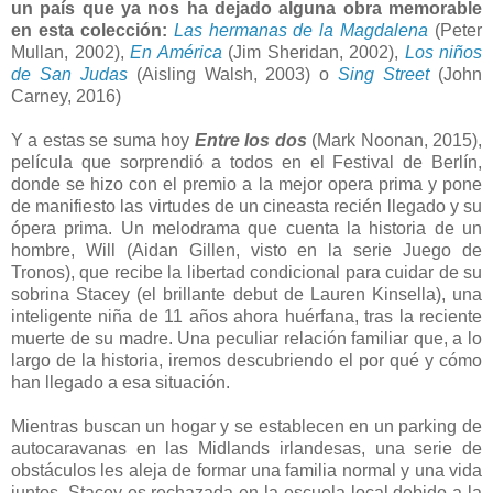
un país que ya nos ha dejado alguna obra memorable
en esta colección:
Las hermanas de la Magdalena
(Peter
Mullan, 2002),
En América
(Jim Sheridan, 2002),
Los niños
de San Judas
(Aisling Walsh, 2003) o
Sing Street
(John
Carney, 2016)
Y a estas se suma hoy
Entre los dos
(Mark Noonan, 2015),
película que sorprendió a todos en el Festival de Berlín,
donde se hizo con el premio a la mejor opera prima y pone
de manifiesto las virtudes de un cineasta recién llegado y su
ópera prima. Un melodrama que cuenta la historia de un
hombre, Will (Aidan Gillen, visto en la serie Juego de
Tronos), que recibe la libertad condicional para cuidar de su
sobrina Stacey (el brillante debut de Lauren Kinsella), una
inteligente niña de 11 años ahora huérfana, tras la reciente
muerte de su madre. Una peculiar relación familiar que, a lo
largo de la historia, iremos descubriendo el por qué y cómo
han llegado a esa situación.
Mientras buscan un hogar y se establecen en un parking de
autocaravanas en las Midlands irlandesas, una serie de
obstáculos les aleja de formar una familia normal y una vida
juntos. Stacey es rechazada en la escuela local debido a la