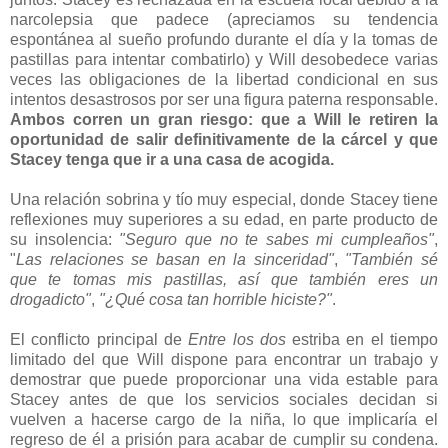
narcolepsia que padece (apreciamos su tendencia
espontánea al sueño profundo durante el día y la tomas de
pastillas para intentar combatirlo) y Will desobedece varias
veces las obligaciones de la libertad condicional en sus
intentos desastrosos por ser una figura paterna responsable.
Ambos corren un gran riesgo: que a Will le retiren la
oportunidad de salir definitivamente de la cárcel y que
Stacey tenga que ir a una casa de acogida.
Una relación sobrina y tío muy especial, donde Stacey tiene
reflexiones muy superiores a su edad, en parte producto de
su insolencia:
"Seguro que no te sabes mi cumpleaños"
,
"
Las relaciones se basan en la sinceridad"
,
"También sé
que te tomas mis pastillas, así que también eres un
drogadicto"
,
"¿Qué cosa tan horrible hiciste?"
.
El conflicto principal de
Entre los dos
estriba en el tiempo
limitado del que Will dispone para encontrar un trabajo y
demostrar que puede proporcionar una vida estable para
Stacey antes de que los servicios sociales decidan si
vuelven a hacerse cargo de la niña, lo que implicaría el
regreso de él a prisión para acabar de cumplir su condena.