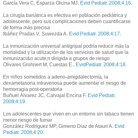
García Vera C, Esparza Olcina MJ.
Evid Pediatr. 2008;4:16.
La cirugía bariátrica es efectiva en población pediátrica y
adolescente, pero sus complicaciones deben cuantificarse
de forma más precisa
Ibáñez Pradas V, Suwezda A.
Evid Pediatr. 2008;4:17.
La inmunización universal antigripal podría reducir más la
mortalidad y la utilización de los servicios de salud que la
inmunizaci&o acute;n dirigida a grupos de riesgo
Olivares Grohnert M, Cuestas E..
EvidPediatr. 2008;4:18.
En niños sometidos a adeno-amigdalectomía, la
dexametasona intravenosa puede aumentar el riesgo de
hemorragia post-operatoria
Buñuel Álvarez JC, Carvajal Encina F.
Evid Pediatr.
2008;4:19.
Los adolescentes que viven en un entorno sin tabaco tienen
menor riesgo de fumar
González Rodríguez MP, Gimeno Diaz de Atauri A.
Evid
Pediatr. 2008;4:20.