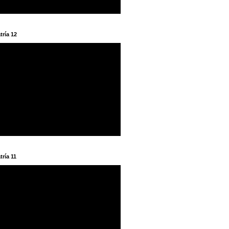
tría 12
tría 11