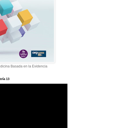
dicina Basada en la Evidencia
tría 13