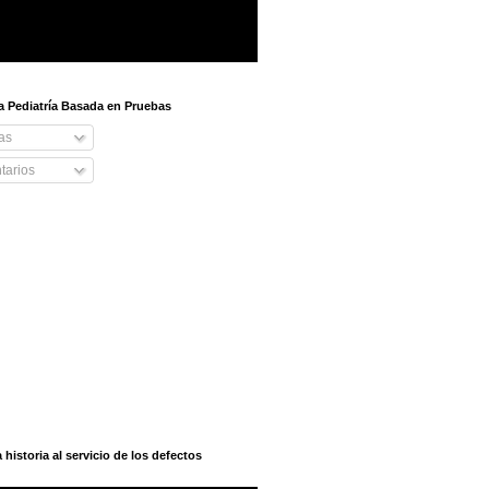
 a Pediatría Basada en Pruebas
as
arios
istoria al servicio de los defectos