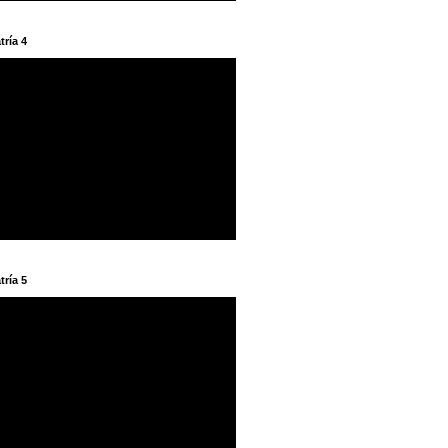
tría 4
tría 5