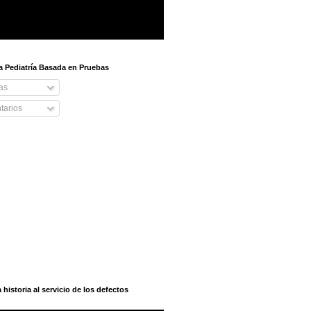
 a Pediatría Basada en Pruebas
as
arios
istoria al servicio de los defectos