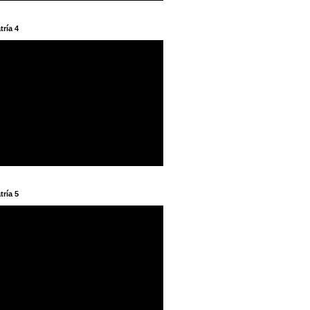
tría 4
tría 5