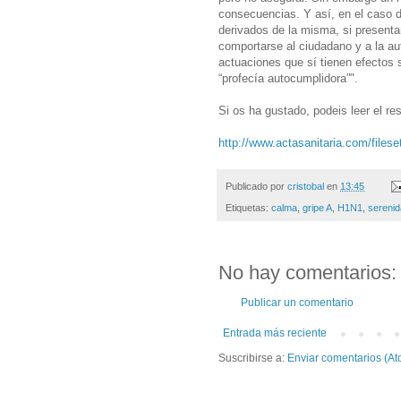
consecuencias. Y así, en el caso 
derivados de la misma, si presenta
comportarse al ciudadano y a la aut
actuaciones que sí tienen efectos
“profecía autocumplidora”".
Si os ha gustado, podeis leer el res
http://www.actasanitaria.com/fi
Publicado por
cristobal
en
13:45
Etiquetas:
calma
,
gripe A
,
H1N1
,
sereni
No hay comentarios:
Publicar un comentario
Entrada más reciente
Suscribirse a:
Enviar comentarios (At