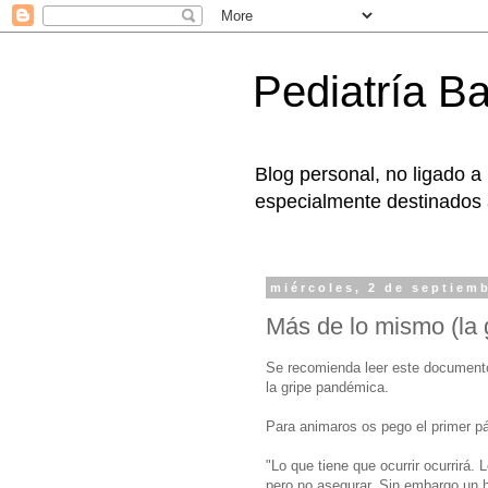
Pediatría B
Blog personal, no ligado a
especialmente destinados a
miércoles, 2 de septiem
Más de lo mismo (la 
Se recomienda leer este documento
la gripe pandémica.
Para animaros os pego el primer pá
"Lo que tiene que ocurrir ocurrirá.
pero no asegurar. Sin embargo un h