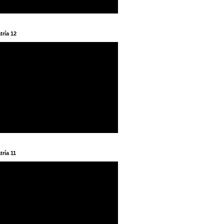
tría 12
tría 11