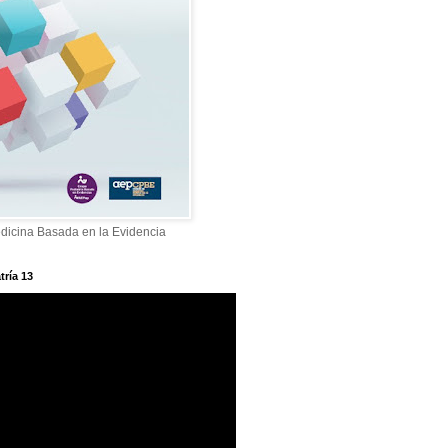
dicina Basada en la Evidencia
tría 13