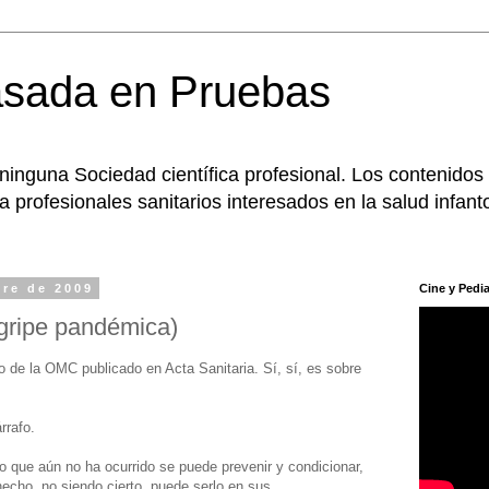
asada en Pruebas
 ninguna Sociedad científica profesional. Los contenidos
 profesionales sanitarios interesados en la salud infanto
bre de 2009
Cine y Pedia
gripe pandémica)
 de la OMC publicado en Acta Sanitaria. Sí, sí, es sobre
rrafo.
 Lo que aún no ha ocurrido se puede prevenir y condicionar,
echo, no siendo cierto, puede serlo en sus