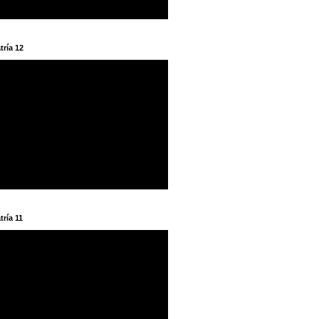
tría 12
tría 11