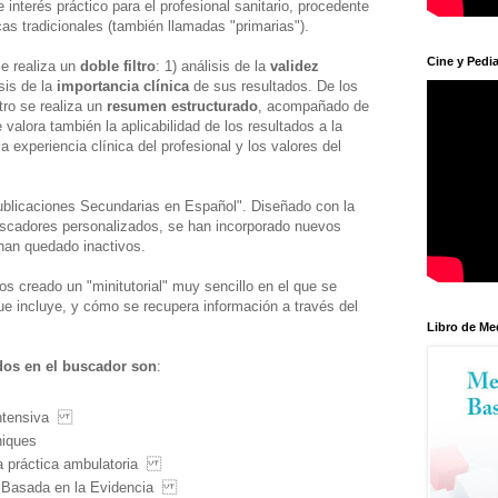
nterés práctico para el profesional sanitario, procedente
as tradicionales (también llamadas "primarias").
Cine y Pedia
e realiza un
doble filtro
: 1) análisis de la
validez
sis de la
importancia clínica
de sus resultados. De los
tro se realiza un
resumen estructurado
, acompañado de
 valora también la aplicabilidad de los resultados a la
la experiencia clínica del profesional y los valores del
blicaciones Secundarias en Español". Diseñado con la
uscadores personalizados, se han incorporado nuevos
han quedado inactivos.
s creado un "minitutorial" muy sencillo en el que se
e incluye, y cómo se recupera información a través del
Libro de Me
dos en el buscador son
:
 Intensiva
niques
 la práctica ambulatoria
ía Basada en la Evidencia