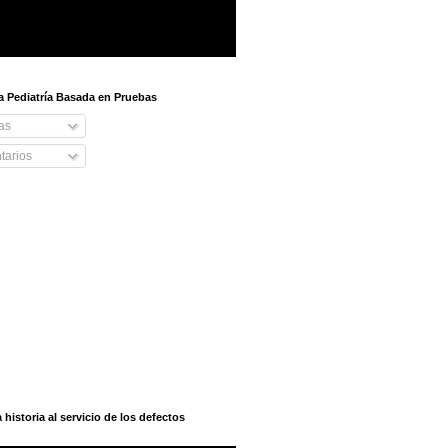
 a Pediatría Basada en Pruebas
as
arios
istoria al servicio de los defectos