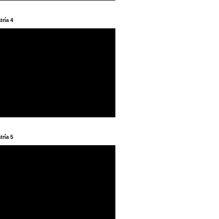
tría 4
tría 5