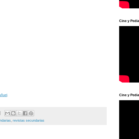
Cine y Pedia
uñuel
.
Cine y Pedia
ndarias
,
revistas secundarias