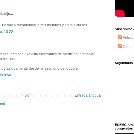
io
dijo...
al. Lo voy a recomendar a mis usuarios y en mis cursos.
Suscribirse
as 10:22
Entrad
Coment
 realidad con "Revista electrónica de medicina intensiva"
uninet.edu.
Seguidores
sigo asiduamente desde mi escritorio de igoogle.
as 8:50
Inicio
Entrada antigua
om)
ECEMC. Una h
congénitos