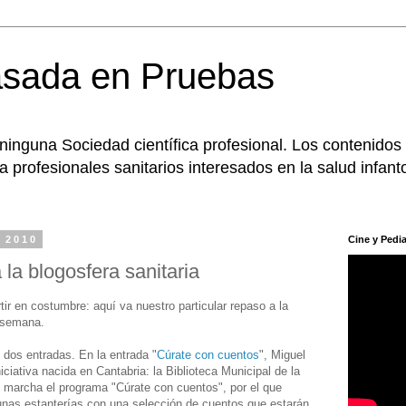
asada en Pruebas
 ninguna Sociedad científica profesional. Los contenidos
 profesionales sanitarios interesados en la salud infanto
 2010
Cine y Pedia
la blogosfera sanitaria
ir en costumbre: aquí va nuestro particular repaso a la
a semana.
dos entradas. En la entrada "
Cúrate con cuentos
", Miguel
iativa nacida en Cantabria: la Biblioteca Municipal de la
 marcha el programa "Cúrate con cuentos", por el que
d unas estanterías con una selección de cuentos que estarán