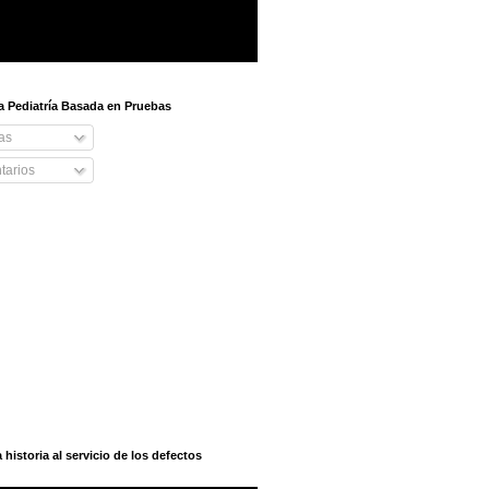
 a Pediatría Basada en Pruebas
as
arios
istoria al servicio de los defectos