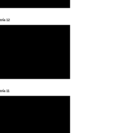
tría 12
tría 11