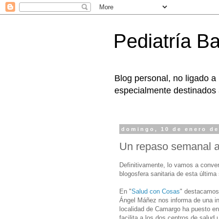
Pediatría B
Blog personal, no ligado a
especialmente destinados a
domingo, 10 de enero de
Un repaso semanal a 
Definitivamente, lo vamos a convert
blogosfera sanitaria de esta últim
En "
Salud con Cosas
" destacamos 
Ángel Máñez nos informa de una inic
localidad de Camargo ha puesto en
facilita a los dos centros de salu