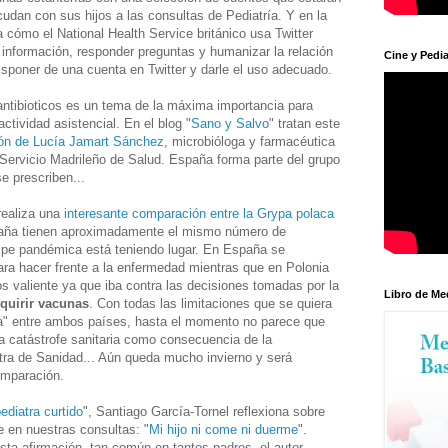
cudan con sus hijos a las consultas de Pediatría. Y en la
 cómo el National Health Service británico usa Twitter
información, responder preguntas y humanizar la relación
Cine y Pedia
isponer de una cuenta en Twitter y darle el uso adecuado.
antibioticos es un tema de la máxima importancia para
tividad asistencial. En el blog "
Sano y Salvo
" tratan este
ión de Lucía Jamart Sánchez
, microbióloga y farmacéutica
l Servicio Madrileño de Salud. España forma parte del grupo
e prescriben...
realiza una
interesante comparación entre la Grypa polaca
paña tienen aproximadamente el mismo número de
ripe pandémica está teniendo lugar. En España se
para hacer frente a la enfermedad mientras que en Polonia
 valiente ya que iba contra las decisiones tomadas por la
Libro de Me
quirir vacunas
. Con todas las limitaciones que se quiera
cta" entre ambos países, hasta el momento no parece que
a catástrofe sanitaria como consecuencia de la
tra de Sanidad... Aún queda mucho invierno y será
omparación.
ediatra curtido
", Santiago García-Tornel reflexiona sobre
e en nuestras consultas: "
Mi hijo ni come ni duerme
".
sta afirmación, tan común en tantos padres, el autor