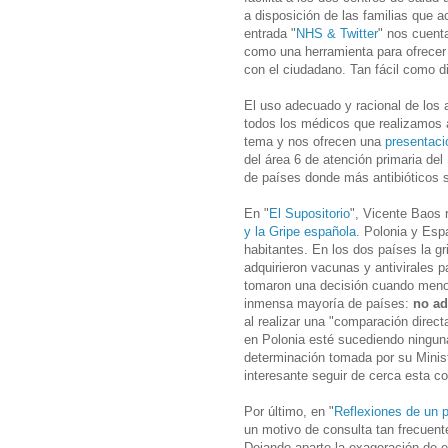
a disposición de las familias que a
entrada "
NHS & Twitter
" nos cuenta
como una herramienta para ofrecer 
con el ciudadano. Tan fácil como d
El uso adecuado y racional de los 
todos los médicos que realizamos ac
tema y nos ofrecen una
presentac
del área 6 de atención primaria de
de países donde más antibióticos s
En "
El Supositorio
", Vicente Baos 
y la Gripe española
. Polonia y Es
habitantes. En los dos países la g
adquirieron vacunas y antivirales 
tomaron una decisión cuando menos
inmensa mayoría de países:
no ad
al realizar una "comparación dire
en Polonia esté sucediendo ningun
determinación tomada por su Minis
interesante seguir de cerca esta c
Por último, en "
Reflexiones de un p
un motivo de consulta tan frecuent
Dejando aparte la exageración de e