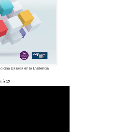
dicina Basada en la Evidencia
tría 13