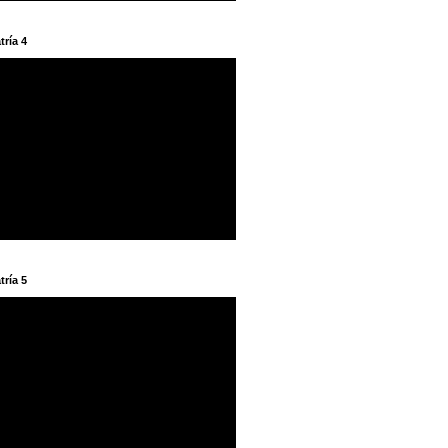
tría 4
tría 5