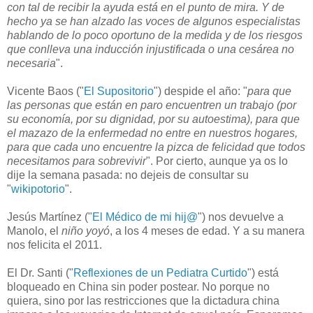
con tal de recibir la ayuda está en el punto de mira. Y de
hecho ya se han alzado las voces de algunos especialistas
hablando de lo poco oportuno de la medida y de los riesgos
que conlleva una inducción injustificada o una cesárea no
necesaria
".
Vicente Baos ("
El Supositorio
") despide el año: "
para que
las personas que están en paro encuentren un trabajo (por
su economía, por su dignidad, por su autoestima), para que
el mazazo de la enfermedad no entre en nuestros hogares,
para que cada uno encuentre la pizca de felicidad que todos
necesitamos para sobrevivir
". Por cierto, aunque ya os lo
dije la semana pasada: no dejeis de consultar su
"
wikipotorio
".
Jesús Martínez ("
El Médico de mi hij@
") nos devuelve a
Manolo, el
niño yoyó
, a los 4 meses de edad. Y a su manera
nos felicita el 2011.
El Dr. Santi ("
Reflexiones de un Pediatra Curtido
") está
bloqueado en China sin poder postear. No porque no
quiera, sino por las restricciones que la dictadura china