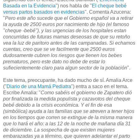
Basada en la Evidencia
") nos habla de "
El cheque bebé
versus partos basados en evidencias
". Comenta Azucena:
"
Pero este año sucede que el Gobierno español va a retirar
la ayuda de 2500 euros por nacimiento de hijo (el famoso
"cheque -bebé"), y las urgencias de los hospitales estan
concurridas de futuras mamas deseosas de que su retoño
vea la luz de paritoro antes de las campanadas. Si echamos
cuentas, creo que se ve facilmente que 2500 euros
dudosamente cubren los riesgos que tienen los bebes
prematuros, pero este dato no debe de estar lo
sufiecientemente claro para algun sector de la población
".
Este tema, preocupante, ha dado mucho de sí. Amalia Arce
("
Diario de una Mamá Pediatra
") entra a saco en el tema.
Escribe Amalia: "
Como sabéis el gobierno de Zapatero dió
por finalizada la medida populista y cazavotos del cheque
bebé debido a la crisis económica. Y el fin de esa
(simbólica) ayuda a las familias que se atreven a tener hijos
en los tiempos que corren se extingue de la misma manera
que lo hará el año: a las 12 de la noche de mañana día 31
de diciembre. La sospecha de que existen mujeres
embarazadas ya a término, que quieren adelantar el parto