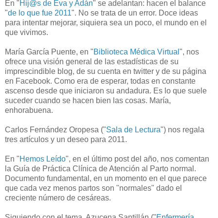
En "
Hij@s de Eva y Adán
" se adelantan: hacen el balance
"
de lo que fue 2011
". No se trata de un error. Doce ideas
para intentar mejorar, siquiera sea un poco, el mundo en el
que vivimos.
María García Puente, en "
Biblioteca Médica Virtual
", nos
ofrece una visión general de las estadísticas de su
imprescindible blog, de su cuenta en twitter y de su página
en Facebook. Como era de esperar, todas en constante
ascenso desde que iniciaron su andadura. Es lo que suele
suceder cuando se hacen bien las cosas. María,
enhorabuena.
Carlos Fernández Oropesa ("
Sala de Lectura
") nos regala
tres artículos y un deseo para 2011.
En "
Hemos Leído
", en el último post del año, nos comentan
la Guía de Práctica Clínica de Atención al Parto normal.
Documento fundamental, en un momento en el que parece
que cada vez menos partos son "normales" dado el
creciente número de cesáreas.
Siguiendo con el tema, Azucena Santillán ("
Enfermería