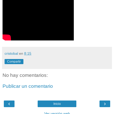
cristobal
en
8:15
Compartir
No hay comentarios:
Publicar un comentario
‹
›
Inicio
Ver versión web