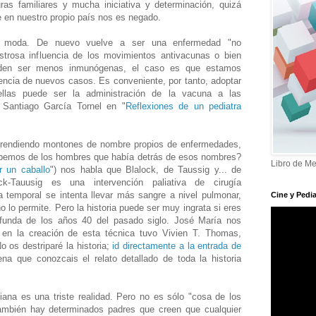
uras familiares y mucha iniciativa y determinación, quizá
e en nuestro propio país nos es negado.
de moda. De nuevo vuelve a ser una enfermedad "no
strosa influencia de los movimientos antivacunas o bien
den ser menos inmunógenas, el caso es que estamos
dencia de nuevos casos. Es conveniente, por tanto, adoptar
llas puede ser la administración de la vacuna a las
Santiago García Tornel en "
Reflexiones de un pediatra
prendiendo montones de nombre propios de enfermedades,
sabemos de los hombres que había detrás de esos nombres?
Libro de Me
r un caballo
") nos habla que Blalock, de Taussig y... de
-Tauusig es una intervención paliativa de cirugía
a temporal se intenta llevar más sangre a nivel pulmonar,
Cine y Pedia
 lo permite. Pero la historia puede ser muy ingrata si eres
ofunda de los años 40 del pasado siglo. José María nos
 en la creación de esta técnica tuvo Vivien T. Thomas,
o os destriparé la historia;
id directamente a la entrada de
na que conozcais el relato detallado de toda la historia
iana es una triste realidad. Pero no es sólo "cosa de los
también hay determinados padres que creen que cualquier