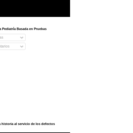
 a Pediatría Basada en Pruebas
as
arios
istoria al servicio de los defectos