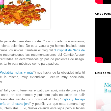
Cine y Pedia
a parte del hemisferio norte. Y como cada otoño-invierno,
de cierta polémica. De esta vacuna ya hemos hablado esta
mos los únicos, también el blog del "
Hospital de Nens de
ace recordándonos las recomendaciones del Comité Asesor
entradas en determinados grupos de pacientes de riesgo.
o, tanto para médicos como para padres.
Pediatría, notas y más
") nos habla de la obesidad infantil
Libro de Me
bre la misma, muy extendidos. Lectura muy adecuada,
es.
? Tal y como tenemos el patio por aquí, más de uno ya ha
er caso, en ese remoto y próspero país no dejan de salir
fesionales sanitarios. Consultad el blog "
Inglés y trabajo
ría en el extranjero
" y podréis ver que esta semana hay
s, internistas... Sí, Nueva Zelanda está lejos pero si tenéis