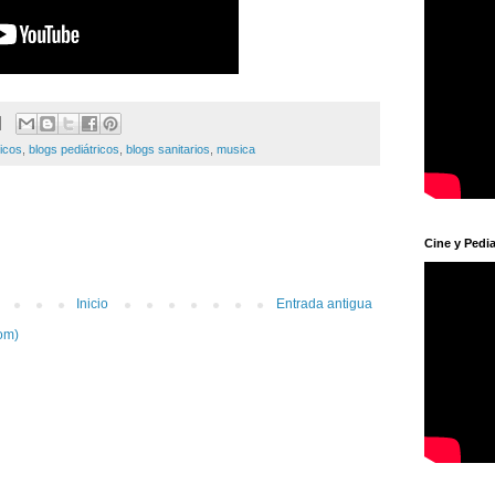
ricos
,
blogs pediátricos
,
blogs sanitarios
,
musica
Cine y Pedia
Inicio
Entrada antigua
om)