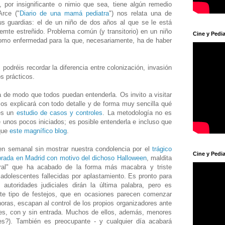
, por insignificante o nimio que sea, tiene algún remedio
Arce ("
Diario de una mamá pediatra
") nos relata una de
us guardias: el de un niño de dos años al que se le está
lemte estreñido. Problema común (y transitorio) en un niño
Cine y Pedia
como enfermedad para la que, necesariamente, ha de haber
, podréis recordar la diferencia entre colonización, invasión
s prácticos.
 de modo que todos puedan entenderla. Os invito a visitar
 os explicará con todo detalle y de forma muy sencilla qué
s un
estudio de casos y controles
. La metodología no es
e unos pocos iniciados; es posible entenderla e incluso que
 que
este magnífico blog
.
n semanal sin mostrar nuestra condolencia por el
trágico
Cine y Pedia
brada en Madrid con motivo del dichoso Halloween
, maldita
ural" que ha acabado de la forma más macabra y triste
adolescentes fallecidas por aplastamiento. Es pronto para
 autoridades judiciales dirán la última palabra, pero es
este tipo de festejos, que en ocasiones parecen comenzar
horas, escapan al control de los propios organizadores ante
s, con y sin entrada. Muchos de ellos, además, menores
s?). También es preocupante - y cualquier día acabará