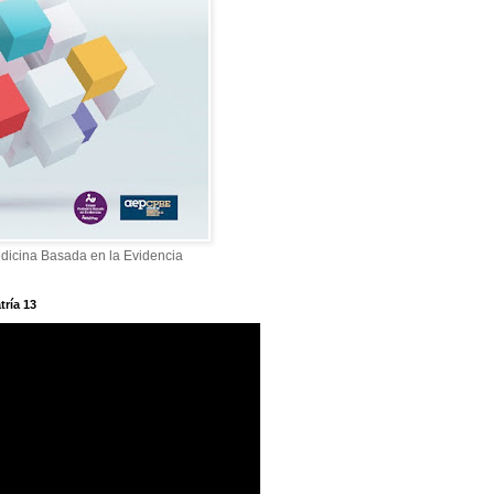
dicina Basada en la Evidencia
tría 13