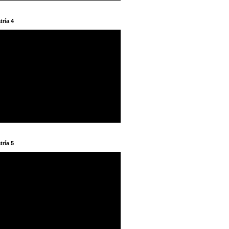
tría 4
tría 5