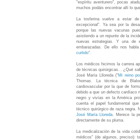
"espíritu aventurero", pocas atad
muchos podáis encontrar allí lo qu
La tosferina vuelve a estar 
excepcional". Ya sea por la desa
porque las nuevas vacunas pue
asistiendo a un repunte de la inci
nuevas estrategias. Y una de e
embarazadas. De ello nos habla 
curtido
".
Los médicos hicimos la carrera a
de técnicas quirúrgicas... ¿Qué 
José María Llloreda ("
Mi reino po
Thomas. La técnica de Blalock
cardiovascular por la que de form
debido a que un defecto cardíaco no
negro y vivías en la América pr
cuenta el papel fundamental que
técnico quirúrgico de raza negra. N
José María Lloreda
. Merece la pe
directamente de su pluma.
La medicalización de la vida cotid
médicos" (de algunos, preciso): 