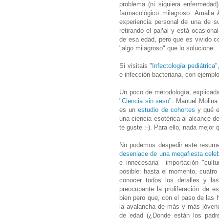
problema (ni siquiera enfermedad)
farmacológico milagroso. Amalia 
experiencia personal de una de s
retirando el pañal y está ocasiona
de esa edad, pero que es vivido 
"algo milagroso" que lo solucione...
Si visitais "
Infectología pediátrica
"
e infección bacteriana, con ejemplo
Un poco de metodología, explicada
"
Ciencia sin seso
". Manuel Molina
es un
estudio de cohortes
y qué e
una ciencia esotérica al alcance d
te guste :-). Para ello, nada mejor
No podemos despedir este resume
desenlace de una megafiesta cele
e innecesaria importación "cult
posible: hasta el momento, cuatro 
conocer todos los detalles y las
preocupante la proliferación de 
bien pero que, con el paso de las 
la avalancha de más y más jóvene
de edad (¿Donde están los padre