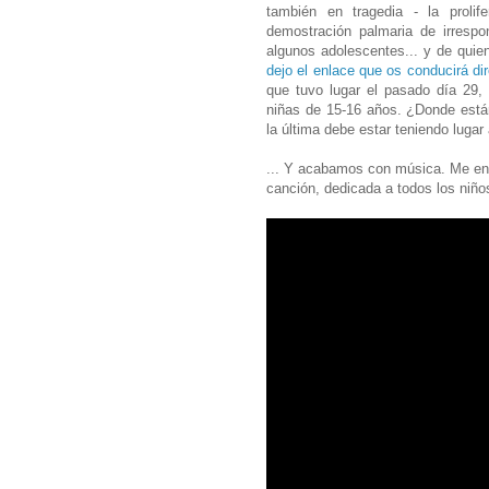
también en tragedia - la proli
demostración palmaria de irrespo
algunos adolescentes... y de quie
dejo el enlace que os conducirá dir
que tuvo lugar el pasado día 29,
niñas de 15-16 años. ¿Donde están
la última debe estar teniendo lug
... Y acabamos con música. Me en
canción, dedicada a todos los niños