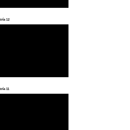
tría 12
tría 11