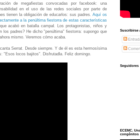
feración de megafiestas convocadas por facebook: una
nsabilidad en el uso de las redes sociales por parte de
nes tienen la obligación de educarlos: sus padres.
Aquí os
ectamente a la penúltima fiestorra de estas características
 que acabó en batalla campal. Los protagonistas, niños y
Suscribirse
 los padres? He dicho "penúltima" fiestorra: supongo que
ar ahora mismo. Veremos cómo acaba.
Entrad
canta Serrat. Desde siempre. Y de él es esta hermosísima
Coment
: "Esos locos bajitos". Disfrutadla. Feliz domingo.
Seguidores
ECEMC. Una h
congénitos