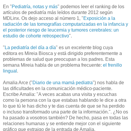
En "
Pediatría, notas y más
" podemos leer el ranking de los
artículos de pediatría más leídos durante 2012 según
MDLinx. Os dejo acceso al número 1, "
Exposición a la
radiación de las tomografías computarizadas en la infancia y
el posterior riesgo de leucemia y tumores cerebrales: un
estudio de cohorte retrospectivo
".
"
La pediatría del día a día
" es un excelente blog cuya
editora es Mireia Biosca y está dirigido preferentemente a
problemas de salud que preocupan a los padres. Esta
semana Mireia habla de un problema frecuente:
el frenillo
lingual
.
Amalia Arce ("
Diario de una mamá pediatra
") nos habla de
las dificultades en la comunicación médico-paciente.
Escribe Amalia: "A veces acabas una visita y escuchas
como la persona con la que estabas hablando le dice a otra
lo que tú le has dicho y te das cuenta de que se ha perdido
o incluso transformado una parte de la información.". ¿No os
ha pasado a vosotros también? De hecho, pasa en todas las
relaciones humanas y se entiende mejor con el siguiente
gráfico que extraigo de la entrada de Amalia.