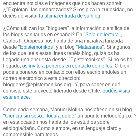
encuentra noticias e imágenes que nos hacen sonreir.
¿"Explotan" las embarazadas? Si os pica la curiosidad, no
dejéis de visitar
la última entrada de su blog
.
¿Cómo utilizan los "bloguers" la información científica de
los blogs sanitarios en español? En "
Sala de lectura
",
Carlos F. Oropesa nos habla de una iniciativa lanzada
desde "
Epistemonikos
" y el blog "
Matasanos
". Si algunos
de los que leéis estas líneas tenéis blog, quizá os ha
llegado una encuesta desde "Epistemonikos". Si no os ha
llegado,
os invito a poneros en contacto con ellos
. O bien
podeis poneros en contacto con ellos escribiéndoles un
correo electrónico a esta dirección:
bloggeros@epistemonikos.org . Y, para saber en qué
consiste este proyecto liderado desde Chile,
podéis visitar
este enlace
.
Como cada semana, Manuel Molina nos ofrece en su blog
"
Ciencia sin seso... locura doble
" un apunte metodológico. Y
en esta ocasión nos habla de los estudios sobre
etiología/daño. Como siempre, en un lenguaje claro y
comprensible para todos.