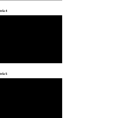
tría 4
tría 5