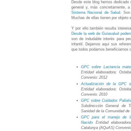
Desde este blog hemos dedicado m
general y, más concretamente, a
Sistema Nacional de Salud
. Son
Muchas de ellas tienen por objeto e
Y por ello también resulta inter
Desde la web de Guíasalud podem
son de indudable interés para ped
infantil. Dejamos aquí sus refer
que todos podamos beneficiarnos d
GPC sobre Lactancia mate
Entidad elaboradora: Osteba
Convenio: 2012
Actualización de la GPC 
Entidad elaboradora: Osteba
Convenio: 2010
GPC sobre Cuidados Paliativ
Subdirección General de Te
Sanidad de la Comunidad de 
GPC para el manejo de la
Nacido
Entidad elaboradora
Catalunya (AQuAS) Convenio