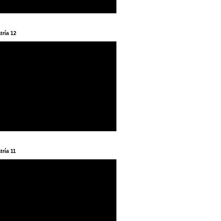
tría 12
tría 11