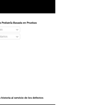
 a Pediatría Basada en Pruebas
as
arios
istoria al servicio de los defectos