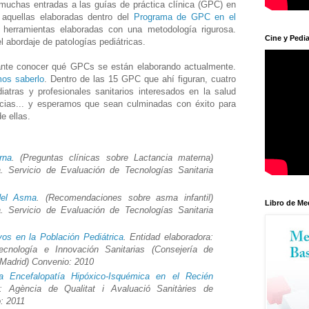
uchas entradas a las guías de práctica clínica (GPC) en
 aquellas elaboradas dentro del
Programa de GPC en el
 herramientas elaboradas con una metodología rigurosa.
Cine y Pedia
l abordaje de patologías pediátricas.
esante conocer qué GPCs se están elaborando actualmente.
os saberlo
. Dentro de las 15 GPC que ahí figuran, cuatro
iatras y profesionales sanitarios interesados en la salud
encias... y esperamos que sean culminadas con éxito para
e ellas.
rna
. (Preguntas clínicas sobre Lactancia materna)
. Servicio de Evaluación de Tecnologías Sanitaria
del Asma
. (Recomendaciones sobre asma infantil)
Libro de Me
. Servicio de Evaluación de Tecnologías Sanitaria
os en la Población Pediátrica
. Entidad elaboradora:
cnología e Innovación Sanitarias (Consejería de
Madrid) Convenio: 2010
 Encefalopatía Hipóxico-Isquémica en el Recién
: Agència de Qualitat i Avaluació Sanitàries de
: 2011