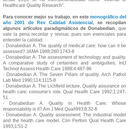
Healthcare Quality Research”.
Para conocer mejor su trabajo, en este
monográfico del
año 2001 de Rev Calidad Asistencial
, se recopilan
algunos artículos paradigmáticos de Donabedian
, que
vale la pena recordar y revisar, pues son esenciales para
entender la calidad:
- Donabedian A. The quality of medical care: how can it be
assessed? JAMA 1988;260:1743-8
- Donabedian A. The assessment of technology and quality.
A comparative study of certainties and ambiguities. IntJ
Technol Assess Health Care 1988;4:487-96
- Donabedian A. The Seven Pillars of quality. Arch Pathol
Lab Med 1990;114:1115-8
- Donabedian A. The Lichfield lecture. Quality assurance on
health care: consume's role. Qual Health Care 1992;1:247-
51
- Donabedian A. Quality in Health Care: Whose
responsability is it? Am J Med Qua/l993;8:32-6
- Donabedian A. Quality assessment: The industrial model
and the health care model. Clin Perfom Qual Health Care
1993;1:51-2