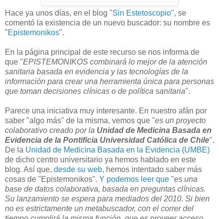
Hace ya unos días, en el blog "
Sin Estetoscopio
", se
comentó la existencia de un nuevo buscador: su nombre es
"
Epistemonikos
".
En la página principal de este recurso se nos informa de
que "
EPISTEMONIKOS combinará lo mejor de la atención
sanitaria basada en evidencia y las tecnologías de la
información para crear una herramienta única para personas
que toman decisiones clínicas o de política sanitaria
".
Parece una iniciativa muy interesante. En nuestro afán por
saber "algo más" de la misma, vemos que "
es un proyecto
colaborativo creado por la
Unidad de Medicina Basada en
Evidencia de la Pontificia Universidad Católica de Chile
".
De la
Unidad de Medicina Basada en la Evidencia (UMBE)
de dicho centro universitario ya hemos hablado en este
blog. Así que,
desde su web
, hemos intentado saber más
cosas de "Epistemonikos".
Y podemos leer que
"
es una
base de datos colaborativa, basada en preguntas clínicas.
Su lanzamiento se espera para mediados del 2010. Si bien
no es estrictamente un metabuscador, con el correr del
tiempo cumplirá la misma función, que es proveer acceso