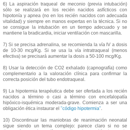
6) La aspiración traqueal de meconio (previa intubación)
sólo se realizará en los recién nacidos asfícticos con
hipotonía y apnea (no en los recién nacidos con adecuada
vitalidad) y siempre en manos expertas en la técnica. Si no
se consigue la intubación en un tiempo adecuado y se
mantiene la bradicardia, iniciar ventilación con mascarilla.
7) Si se precisa adrenalina, se recomienda la vía IV a dosis
de 10-30 mcg/Kg. Si se usa la vía intratraqueal (menos
efectiva) se precisará aumentar la dosis a 50-100 mcg/Kg.
8) Usar la detección de CO2 exhalado (capnografía) como
complementario a la valoración clínica para confirmar la
correcta posición del tubo endotraqueal.
9) La hipotermia terapéutica debe ser ofertada a los recién
nacidos a término o casi a término con encefalopatía
hipóxico-isquémica moderada-grave. Comienza a ser una
obligación ética instaurar el
"código hipotermia"
.
10) Discontinuar las maniobras de reanimación neonatal
sigue siendo un tema complejo: parece claro si no se