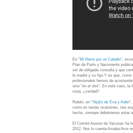
En "
Mi Reino por un Caballo
", exce
Plan de Parto y Nacimiento public
ser de obligada consulta y que cen
la madre y su hijo.Y es que, como bi
profesionales hemos de acostumbra
sino "en el otro". En este caso, la
vista, ¿verdad?
Rubén, en "
Hij@s de Eva y Adán
",
como en tantas ocasiones, nos exp
hecho, siempre debiéramos estar a 
El Comité Asesor de Vacunas ha he
2012. Nos lo cuenta Amalia Arce en