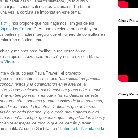
as" le harán caso? Lamentablemente, yo lo dudo y
e injustificados calendarios vacunales. En fin, no
guna vez la cordura se imponga en este tema.
Cine y Pedia
Hij@
") nos propone que nos hagamos "amigos de los
Gripe y los Catarros
". Es una excelente propuesta y, si
ros padres y madres, seguro que el número de consultas en
sminuirían drásticamente.
ios y mejoras para facilitar la recuperación de
 a su opción "Advanced Search" y nos lo explica María
a Virtual
".
ente y de su colega Paula Traver: el proyecto
ue nos lo cuenten ellas: es una "
comunidad de práctica
 conocimientos y la colaboración en el área de la
ión, donde cualquiera puede enseñar y aprender, a través
Cine y Pedia
nline en tiempo real. Y es que a las fundadoras de este
tuar con otros usuarios y profesionales de la información,
render los unos de los otros. Sabemos que un mismo
visión de cada persona, y que cada matiz aporta nuevo
remos contar contigo, queremos que compartas tus ideas y
mbién te empapes de todo lo que los demás pueden
n nos habla Azucena Santillán en "
Enfermería Basada en la