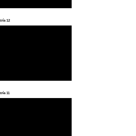
tría 12
tría 11