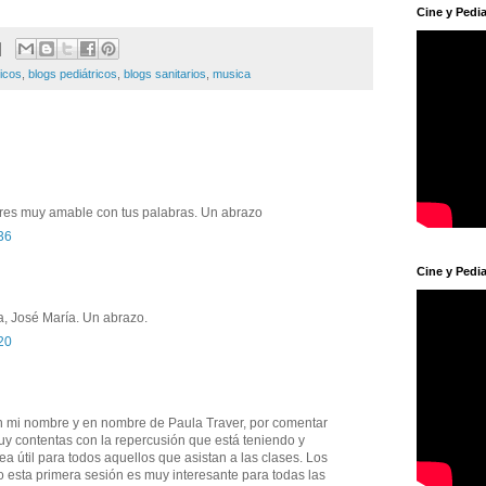
Cine y Pedia
ricos
,
blogs pediátricos
,
blogs sanitarios
,
musica
Eres muy amable con tus palabras. Un abrazo
36
Cine y Pedia
, José María. Un abrazo.
20
En mi nombre y en nombre de Paula Traver, por comentar
y contentas con la repercusión que está teniendo y
 útil para todos aquellos que asistan a las clases. Los
 esta primera sesión es muy interesante para todas las