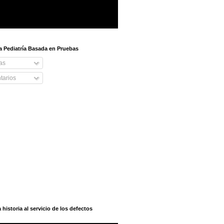
 a Pediatría Basada en Pruebas
as
arios
istoria al servicio de los defectos