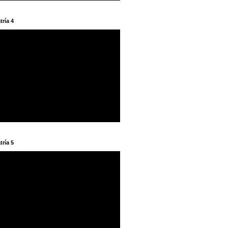
tría 4
tría 5