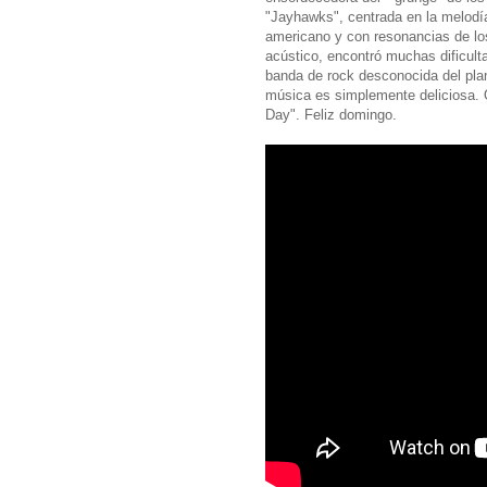
"Jayhawks", centrada en la melodía
americano y con resonancias de lo
acústico, encontró muchas dificult
banda de rock desconocida del plane
música es simplemente deliciosa. O
Day". Feliz domingo.