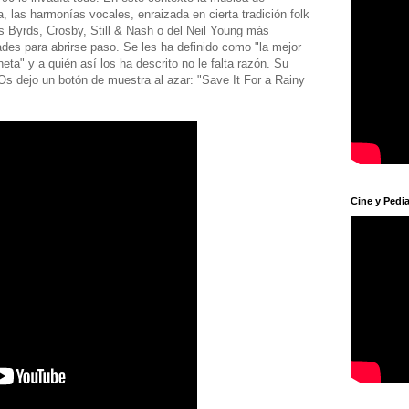
, las harmonías vocales, enraizada en cierta tradición folk
s Byrds, Crosby, Still & Nash o del Neil Young más
ades para abrirse paso. Se les ha definido como "la mejor
ta" y a quién así los ha descrito no le falta razón. Su
s dejo un botón de muestra al azar: "Save It For a Rainy
Cine y Pedia