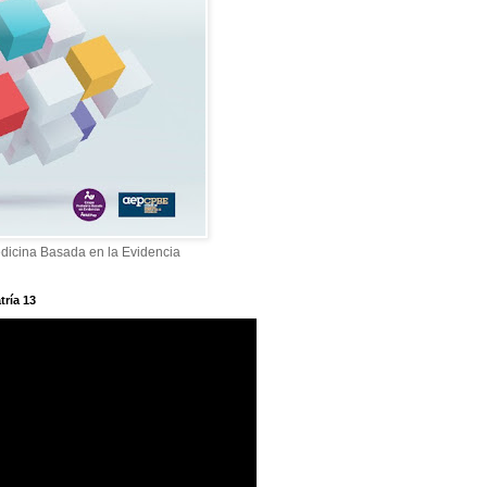
dicina Basada en la Evidencia
tría 13