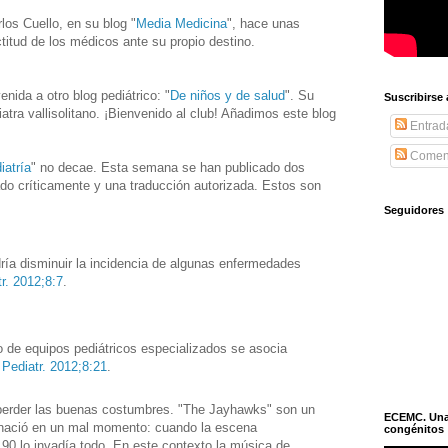
os Cuello, en su blog "
Media Medicina
", hace unas
ctitud de los médicos ante su propio destino.
ida a otro blog pediátrico: "
De niños y de salud
". Su
Suscribirse
tra vallisolitano. ¡Bienvenido al club! Añadimos este blog
Entrad
Coment
iatría
" no decae. Esta semana se han publicado dos
rado críticamente y una traducción autorizada. Estos son
Seguidores
ía disminuir la incidencia de algunas enfermedades
r. 2012;8:7
.
go de equipos pediátricos especializados se asocia
 Pediatr. 2012;8:21
.
erder las buenas costumbres. "The Jayhawks" son un
ECEMC. Una h
 nació en un mal momento: cuando la escena
congénitos
90 lo invadía todo. En este contexto la música de