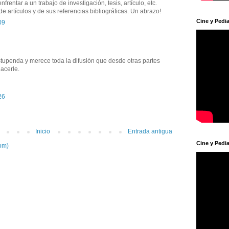
rentar a un trabajo de investigación, tesis, artículo, etc.
e artículos y de sus referencias bibliográficas. Un abrazo!
Cine y Pedia
09
estupenda y merece toda la difusión que desde otras partes
acerle.
26
Inicio
Entrada antigua
Cine y Pedia
om)