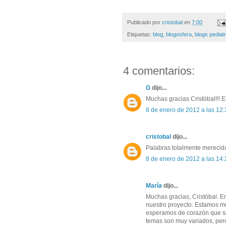
Publicado por
cristobal
en
7:00
Etiquetas:
blog
,
blogosfera
,
blogs pediat
4 comentarios:
G
dijo...
Muchas gracias Cristóbal!!! 
8 de enero de 2012 a las 12:
cristobal
dijo...
Palabras totalmente merecida
8 de enero de 2012 a las 14:
María
dijo...
Muchas gracias, Cristóbal. 
nuestro proyecto. Estamos mu
esperamos de corazón que sea
temas son muy variados, pero