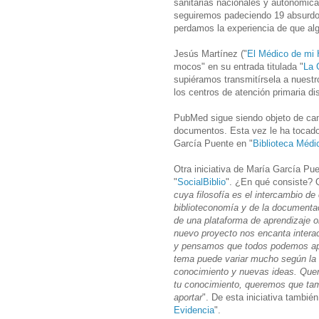
sanitarias nacionales y autonómic
seguiremos padeciendo 19 absurdos 
perdamos la experiencia de que al
Jesús Martínez ("
El Médico de mi 
mocos" en su entrada titulada "
La 
supiéramos transmitírsela a nuest
los centros de atención primaria di
PubMed sigue siendo objeto de camb
documentos. Esta vez le ha tocado
García Puente en "
Biblioteca Médic
Otra iniciativa de María García Pu
"
SocialBiblio
". ¿En qué consiste? Q
cuya filosofía es el intercambio de
biblioteconomía y de la documentac
de una plataforma de aprendizaje o
nuevo proyecto nos encanta interac
y pensamos que todos podemos ap
tema puede variar mucho según la 
conocimiento y nuevas ideas. Que
tu conocimiento, queremos que ta
aportar
". De esta iniciativa tambié
Evidencia
".