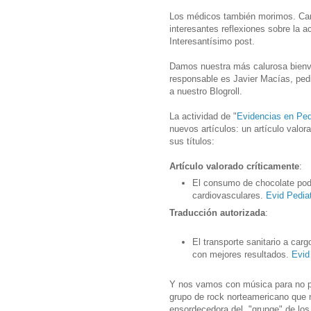
Los médicos también morimos. Carl
interesantes reflexiones sobre la a
Interesantísimo post.
Damos nuestra más calurosa bienven
responsable es Javier Macías, pedia
a nuestro Blogroll.
La actividad de "
Evidencias en Ped
nuevos artículos: un artículo valo
sus títulos:
Artículo valorado críticamente
:
El consumo de chocolate podr
cardiovasculares.
Evid Pediat
Traducción autorizada
:
El transporte sanitario a car
con mejores resultados.
Evid
Y nos vamos con música para no p
grupo de rock norteamericano que
ensordecedora del "grunge" de los 