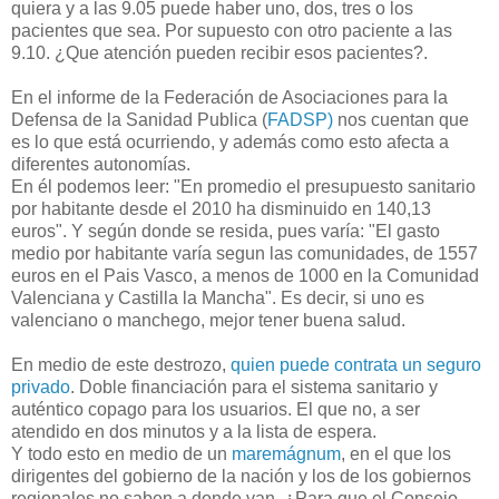
quiera y a las 9.05 puede haber uno, dos, tres o los
pacientes que sea. Por supuesto con otro paciente a las
9.10. ¿Que atención pueden recibir esos pacientes?.
En el informe de la Federación de Asociaciones para la
Defensa de la Sanidad Publica (
FADSP)
nos cuentan que
es lo que está ocurriendo, y además como esto afecta a
diferentes autonomías.
En él podemos leer: "En promedio el presupuesto sanitario
por habitante desde el 2010 ha disminuido en 140,13
euros". Y según donde se resida, pues varía: "El gasto
medio por habitante varía segun las comunidades, de 1557
euros en el Pais Vasco, a menos de 1000 en la Comunidad
Valenciana y Castilla la Mancha". Es decir, si uno es
valenciano o manchego, mejor tener buena salud.
En medio de este destrozo,
quien puede contrata un seguro
privado
. Doble financiación para el sistema sanitario y
auténtico copago para los usuarios. El que no, a ser
atendido en dos minutos y a la lista de espera.
Y todo esto en medio de un
maremágnum
, en el que los
dirigentes del gobierno de la nación y los de los gobiernos
regionales no saben a donde van. ¿Para que el Consejo