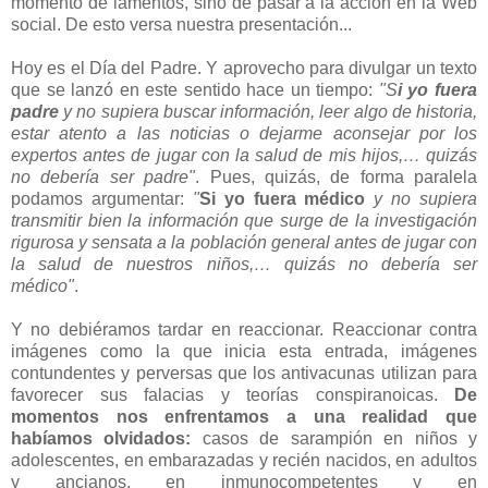
momento de lamentos, sino de pasar a la acción en la Web
social. De esto versa nuestra presentación...
Hoy es el Día del Padre. Y aprovecho para divulgar un texto
que se lanzó en este sentido hace un tiempo:
"S
i yo fuera
padre
y no supiera buscar información, leer algo de historia,
estar atento a las noticias o dejarme aconsejar por los
expertos antes de jugar con la salud de mis hijos,… quizás
no debería ser padre"
. Pues, quizás, de forma paralela
podamos argumentar:
"
Si yo fuera médico
y no supiera
transmitir bien la información que surge de la investigación
rigurosa y sensata a la población general antes de jugar con
la salud de nuestros niños,… quizás no debería ser
médico"
.
Y no debiéramos tardar en reaccionar. Reaccionar contra
imágenes como la que inicia esta entrada, imágenes
contundentes y perversas que los antivacunas utilizan para
favorecer sus falacias y teorías conspiranoicas.
De
momentos nos enfrentamos a una realidad que
habíamos olvidados:
casos de sarampión en niños y
adolescentes, en embarazadas y recién nacidos, en adultos
y ancianos, en inmunocompetentes y en