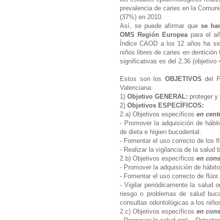
prevalencia de caries en la Comun
(37%) en 2010.
Así, se puede afirmar que
se ha
OMS Región Europea
para el año
Índice CAOD a los 12 años ha sido
niños libres de caries en dentició
significativas es del 2,36 (objetivo
Estos son los
OBJETIVOS
del P
Valenciana:
1)
Objetivo GENERAL:
proteger y
2)
Objetivos ESPECÍFICOS:
2.a) Objetivos específicos
en cent
- Promover la adquisición de hábi
de dieta e higien bucodental.
- Fomentar el uso correcto de los f
- Realizar la vigilancia de la salud
2.b) Objetivos específicos
en cons
- Promover la adquisición de hábit
- Fomentar el uso correcto de flúor
- Vigilar periódicamente la salud 
riesgo o problemas de salud buco
consultas odontológicas a los niño
2.c) Objetivos específicos
en cons