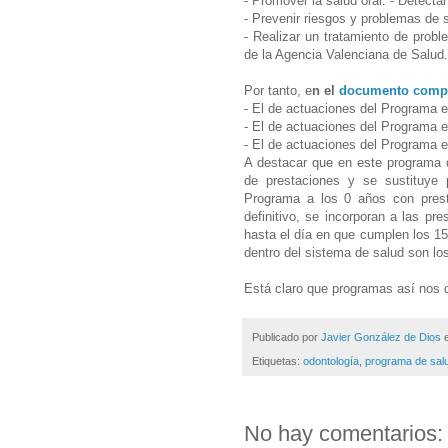
- Promover la salud oral. - Detecta
- Prevenir riesgos y problemas de 
- Realizar un tratamiento de probl
de la Agencia Valenciana de Salud
Por tanto, e
n el
documento comp
- El de actuaciones del Programa 
- El de actuaciones del Programa e
- El de actuaciones del Programa e
A destacar que en este programa d
de prestaciones y se sustituye 
Programa a los 0 años con presta
definitivo, se incorporan a las pr
hasta el día en que cumplen los 1
dentro del sistema de salud son lo
Está claro que programas así nos d
Publicado por
Javier González de Dios
Etiquetas:
odontología
,
programa de salud
No hay comentarios: