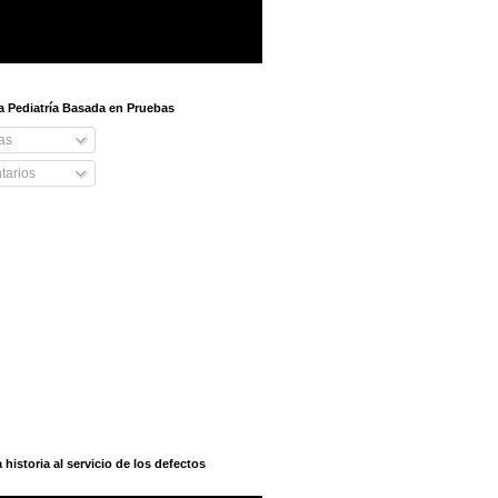
 a Pediatría Basada en Pruebas
as
arios
istoria al servicio de los defectos