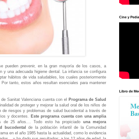
Cine y Pedia
e pueden prevenir, en la gran mayoría de los casos, a
n y una adecuada higiene dental. La infancia se configura
tar hábitos de vida saludables, los cuales posteriormente
 Por tanto, estos años resultan esenciales para mantener
Libro de Me
a de Sanitat Valenciana cuenta con el
Programa de Salud
finalidad de proteger y mejorar la salud oral de los niños de
ón de riesgos y problemas de salud bucodental a través de
rios y docentes.
Este programa cuenta con una amplia
 de 25 años.... Todo esto ha propiciado
una mejora
ud bucodental
de la población infantil de la Comunidad
grama en el año 1985 hasta la actualidad, como lo evidencia
ados... y ha dado sus resultados: a los 12 años de edad, la