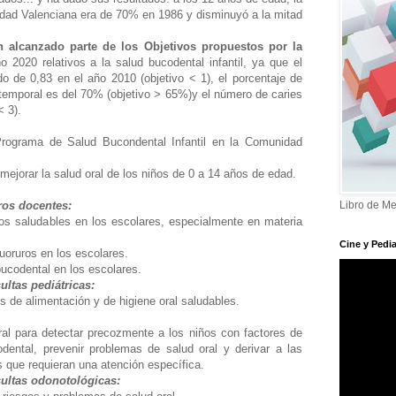
idad Valenciana era de 70% en 1986 y disminuyó a la mitad
n alcanzado parte de los Objetivos propuestos por la
 2020 relativos a la salud bucodental infantil, ya que el
 de 0,83 en el año 2010 (objetivo < 1), el porcentaje de
n temporal es del 70% (objetivo > 65%)y el número de caries
 < 3).
rograma de Salud Bucondental Infantil en la Comunidad
 mejorar la salud oral de los niños de 0 a 14 años de edad.
ros docentes:
Libro de Me
tos saludables en los escolares, especialmente en materia
Cine y Pedia
luoruros en los escolares.
 bucodental en los escolares.
ultas pediátricas:
os de alimentación y de higiene oral saludables.
.
oral para detectar precozmente a los niños con factores de
dental, prevenir problemas de salud oral y derivar a las
s que requieran una atención específica.
ultas odonotológicas: