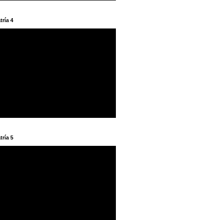
tría 4
tría 5