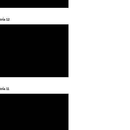
tría 12
tría 11