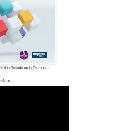
dicina Basada en la Evidencia
tría 13