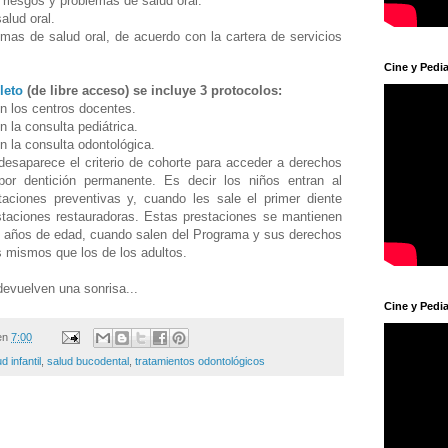
r riesgos y problemas de salud oral.
salud oral.
emas de salud oral, de acuerdo con la cartera de servicios
.
Cine y Pedia
leto
(de libre acceso) se incluye 3 protocolos:
en los centros docentes.
n la consulta pediátrica.
n la consulta odontológica.
esaparece el criterio de cohorte para acceder a derechos
por dentición permanente. Es decir los niños entran al
ciones preventivas y, cuando les sale el primer diente
estaciones restauradoras. Estas prestaciones se mantienen
5 años de edad, cuando salen del Programa y sus derechos
s mismos que los de los adultos.
evuelven una sonrisa...
Cine y Pedia
en
7:00
 infantil
,
salud bucodental
,
tratamientos odontológicos