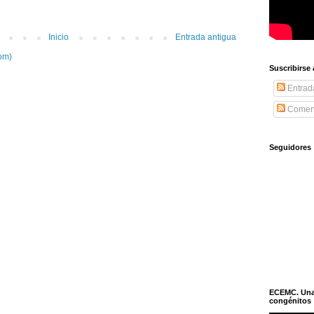
Inicio
Entrada antigua
om)
Suscribirse
Entrad
Coment
Seguidores
ECEMC. Una h
congénitos