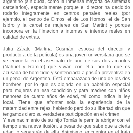
argentino (sin duda, como la inmensa mayoría de sistemas
carcelarios), especialmente porque el director ha decidido
rodarlo íntegramente en centros penales reales (por
ejemplo, el centro de Olmos, el de Los Hornos, el de San
Isidro y la cárcel de mujeres de San Martín) y porque
incorpora en la filmación a internas e internos reales en
calidad de extras.
Julia Zárate (Martina Gusmán, esposa del director y
productora de la película) es una joven universitaria que se
ve envuelta en el asesinato de uno de sus dos amantes
(Nahuel y Ramiro) que vivían con ella, por lo que es
acusada de homicidio y sentenciada a prisión preventiva en
un penal de Argentina. Está embarazada de uno de los dos
hombres, por lo que es alojada en un pabellón especial
para mujeres en esa condición y para madres con niños
menores de cuatro años de edad, tal como indica la ley
local. Tiene que afrontar sola la experiencia de la
maternidad entre rejas, habiendo perdido su libertad sin que
tengamos claro su verdadera participación en el crimen.
Y ese nacimiento de su hijo Tomás le permite abrigar con el
tiempo una nueva ilusión, a pesar de que sabe que a cierta
edad lo separarán de ella. Asimismo, encuentra en el trato