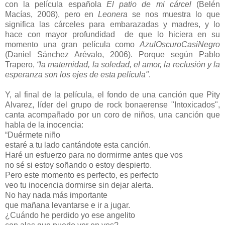
con la película española
El patio de mi cárcel
(Belén
Macías, 2008), pero en
Leonera
se nos muestra lo que
significa las cárceles para embarazadas y madres, y lo
hace con mayor profundidad de que lo hiciera en su
momento una gran película como
AzulOscuroCasiNegro
(Daniel Sánchez Arévalo, 2006). Porque según Pablo
Trapero,
“la maternidad, la soledad, el amor, la reclusión y la
esperanza son los ejes de esta película"
.
Y, al final de la película, el fondo de una canción que Pity
Alvarez, líder del grupo de rock bonaerense "Intoxicados",
canta acompañado por un coro de niños, una canción que
habla de la inocencia:
“Duérmete niño
estaré a tu lado cantándote esta canción.
Haré un esfuerzo para no dormirme antes que vos
no sé si estoy soñando o estoy despierto.
Pero este momento es perfecto, es perfecto
veo tu inocencia dormirse sin dejar alerta.
No hay nada más importante
que mañana levantarse e ir a jugar.
¿Cuándo he perdido yo ese angelito