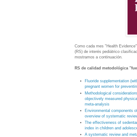
Como cada mes "Health Evidence" h
(RS) de interés pediátrico clasifi
mostramos a continuación.
RS de calidad metodológica "fuer
Fluoride supplementation (wit
pregnant women for preventing 
Methodological consideration
objectively measured physical
meta-analysis
Environmental components of 
overview of systematic revie
The effectiveness of sedenta
index in children and adoles
A systematic review and meta-