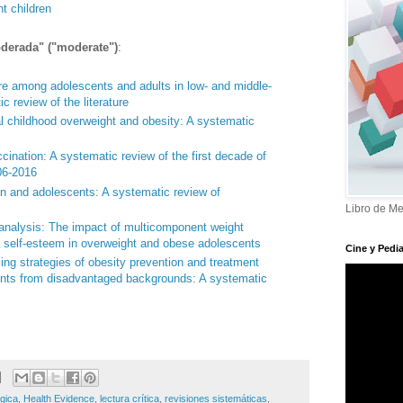
t children
derada" ("moderate")
:
are among adolescents and adults in low- and middle-
c review of the literature
al childhood overweight and obesity: A systematic
cination: A systematic review of the first decade of
06-2016
en and adolescents: A systematic review of
Libro de Me
analysis: The impact of multicomponent weight
 self-esteem in overweight and obese adolescents
Cine y Pedia
ng strategies of obesity prevention and treatment
ts from disadvantaged backgrounds: A systematic
gica
,
Health Evidence
,
lectura crítica
,
revisiones sistemáticas
,