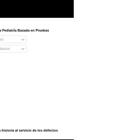
 a Pediatría Basada en Pruebas
as
arios
istoria al servicio de los defectos