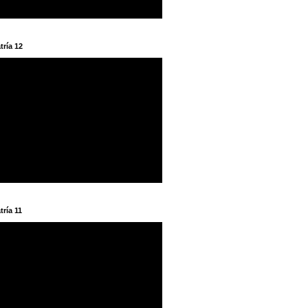
tría 12
tría 11