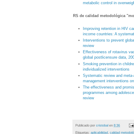
metabolic control in overweigh
RS de calidad metodológica "mo
Improving retention in HIV c
income countries: A systemati
Interventions to prevent glob
review
Effectiveness of rotavirus vac
global postlicensure data, 20
Smoking prevention in childr
individualized interventions
Systematic review and meta-
management interventions on
The effectiveness and promisi
programmes among adolescen
review
Publicado por
cristobal
en
8:36
Etiquetas:
aplicabilidad
,
calidad metodoló