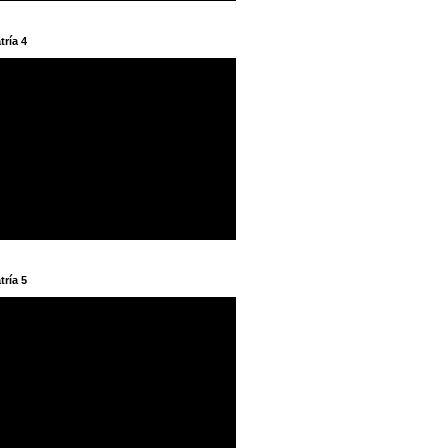
tría 4
tría 5