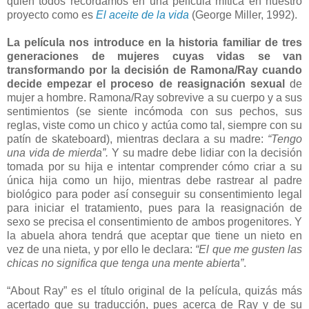
quien todos recordamos en una película mítica en nuestro
proyecto como es
El aceite de la vida
(George Miller, 1992).
La película nos introduce en la historia familiar de tres
generaciones de mujeres cuyas vidas se van
transformando por la decisión de Ramona/Ray cuando
decide empezar el proceso de reasignación sexual
de
mujer a hombre. Ramona/Ray sobrevive a su cuerpo y a sus
sentimientos (se siente incómoda con sus pechos, sus
reglas, viste como un chico y actúa como tal, siempre con su
patín de skateboard), mientras declara a su madre:
“Tengo
una vida de mierda”.
Y su madre debe lidiar con la decisión
tomada por su hija e intentar comprender cómo criar a su
única hija como un hijo, mientras debe rastrear al padre
biológico para poder así conseguir su consentimiento legal
para iniciar el tratamiento, pues para la reasignación de
sexo se precisa el consentimiento de ambos progenitores. Y
la abuela ahora tendrá que aceptar que tiene un nieto en
vez de una nieta, y por ello le declara:
“El que me gusten las
chicas no significa que tenga una mente abierta”
.
“About Ray” es el título original de la película, quizás más
acertado que su traducción, pues acerca de Ray y de su