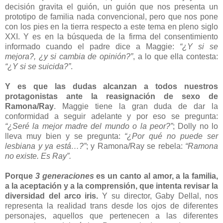
decisión gravita el guión, un guión que nos presenta un
prototipo de familia nada convencional, pero que nos pone
con los pies en la tierra respecto a este tema en pleno siglo
XXI. Y es en la búsqueda de la firma del consentimiento
informado cuando el padre dice a Maggie:
“¿Y si se
mejora?, ¿y si cambia de opinión?”
, a lo que ella contesta:
“¿Y si se suicida?”
.
Y es que las dudas alcanzan a todos nuestros
protagonistas ante la reasignación de sexo de
Ramona/Ray
. Maggie tiene la gran duda de dar la
conformidad a seguir adelante y por eso se pregunta:
“¿Seré la mejor madre del mundo o la peor?”
; Dolly no lo
lleva muy bien y se pregunta:
“¿Por qué no puede ser
lesbiana y ya está…?”
; y Ramona/Ray se rebela:
“Ramona
no existe. Es Ray”.
Porque
3 generaciones
es un canto al amor, a la familia,
a la aceptación y a la comprensión, que intenta revisar la
diversidad del arco iris.
Y su director, Gaby Dellal, nos
representa la realidad trans desde los ojos de diferentes
personajes, aquellos que pertenecen a las diferentes