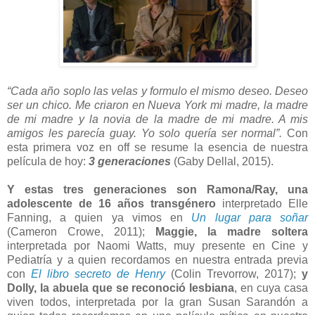
“Cada año soplo las velas y formulo el mismo deseo. Deseo
ser un chico. Me criaron en Nueva York mi madre, la madre
de mi madre y la novia de la madre de mi madre. A mis
amigos les parecía guay. Yo solo quería ser normal”.
Con
esta primera voz en off se resume la esencia de nuestra
película de hoy:
3 generaciones
(Gaby Dellal, 2015).
Y estas tres generaciones son Ramona/Ray, una
adolescente de 16 años transgénero
interpretado Elle
Fanning, a quien ya vimos en
Un lugar para soñar
(Cameron Crowe, 2011);
Maggie, la madre soltera
interpretada por Naomi Watts, muy presente en Cine y
Pediatría y a quien recordamos en nuestra entrada previa
con
El libro secreto de Henry
(Colin Trevorrow, 2017);
y
Dolly, la abuela que se reconoció lesbiana
, en cuya casa
viven todos, interpretada por la gran Susan Sarandón a