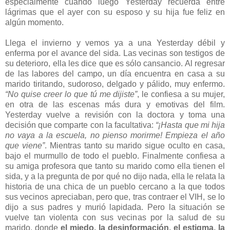
especialmente cuando luego Yesterday recuerda entre
lágrimas que el ayer con su esposo y su hija fue feliz en
algún momento.
Llega el invierno y vemos ya a una Yesterday débil y
enferma por el avance del sida. Las vecinas son testigos de
su deterioro, ella les dice que es sólo cansancio. Al regresar
de las labores del campo, un día encuentra en casa a su
marido tiritando, sudoroso, delgado y pálido, muy enfermo.
“No quise creer lo que tú me dijiste”
, le confiesa a su mujer,
en otra de las escenas más dura y emotivas del film.
Yesterday vuelve a revisión con la doctora y toma una
decisión que comparte con la facultativa:
“¡Hasta que mi hija
no vaya a la escuela, no pienso morirme! Empieza el año
que viene”
. Mientras tanto su marido sigue oculto en casa,
bajo el murmullo de todo el pueblo. Finalmente confiesa a
su amiga profesora que tanto su marido como ella tienen el
sida, y a la pregunta de por qué no dijo nada, ella le relata la
historia de una chica de un pueblo cercano a la que todos
sus vecinos apreciaban, pero que, tras contraer el VIH, se lo
dijo a sus padres y murió lapidada. Pero la situación se
vuelve tan violenta con sus vecinas por la salud de su
marido, donde
el miedo, la desinformación, el estigma, la