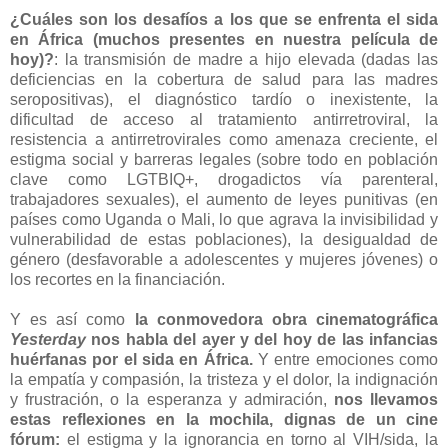
¿Cuáles son los desafíos a los que se enfrenta el sida
en África (muchos presentes en nuestra película de
hoy)?
: la transmisión de madre a hijo elevada (dadas las
deficiencias en la cobertura de salud para las madres
seropositivas), el diagnóstico tardío o inexistente, la
dificultad de acceso al tratamiento antirretroviral, la
resistencia a antirretrovirales como amenaza creciente, el
estigma social y barreras legales (sobre todo en población
clave como LGTBIQ+, drogadictos vía parenteral,
trabajadores sexuales), el aumento de leyes punitivas (en
países como Uganda o Mali, lo que agrava la invisibilidad y
vulnerabilidad de estas poblaciones), la desigualdad de
género (desfavorable a adolescentes y mujeres jóvenes) o
los recortes en la financiación.
Y es así como
la conmovedora obra cinematográfica
Yesterday
nos habla del ayer y del hoy de las infancias
huérfanas por el sida en África.
Y entre emociones como
la empatía y compasión, la tristeza y el dolor, la indignación
y frustración, o la esperanza y admiración,
nos llevamos
estas reflexiones en la mochila, dignas de un cine
fórum:
el estigma y la ignorancia en torno al VIH/sida, la