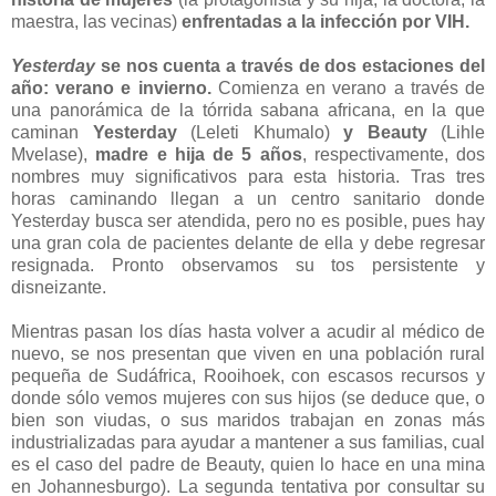
maestra, las vecinas)
enfrentadas a la infección por VIH.
Yesterday
se nos cuenta a través de dos estaciones del
año: verano e invierno.
Comienza en verano a través de
una panorámica de la tórrida sabana africana, en la que
caminan
Yesterday
(Leleti Khumalo)
y Beauty
(Lihle
Mvelase),
madre e hija de 5 años
, respectivamente, dos
nombres muy significativos para esta historia. Tras tres
horas caminando llegan a un centro sanitario donde
Yesterday busca ser atendida, pero no es posible, pues hay
una gran cola de pacientes delante de ella y debe regresar
resignada. Pronto observamos su tos persistente y
disneizante.
Mientras pasan los días hasta volver a acudir al médico de
nuevo, se nos presentan que viven en una población rural
pequeña de Sudáfrica, Rooihoek, con escasos recursos y
donde sólo vemos mujeres con sus hijos (se deduce que, o
bien son viudas, o sus maridos trabajan en zonas más
industrializadas para ayudar a mantener a sus familias, cual
es el caso del padre de Beauty, quien lo hace en una mina
en Johannesburgo). La segunda tentativa por consultar su