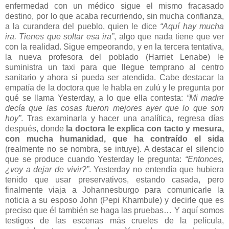
enfermedad con un médico sigue el mismo fracasado
destino, por lo que acaba recurriendo, sin mucha confianza,
a la curandera del pueblo, quien le dice
“Aquí hay mucha
ira. Tienes que soltar esa ira”
, algo que nada tiene que ver
con la realidad. Sigue empeorando, y en la tercera tentativa,
la nueva profesora del poblado (Harriet Lenabe) le
suministra un taxi para que llegue temprano al centro
sanitario y ahora si pueda ser atendida. Cabe destacar la
empatía de la doctora que le habla en zulú y le pregunta por
qué se llama Yesterday, a lo que ella contesta:
“Mi madre
decía que las cosas fueron mejores ayer que lo que son
hoy”
. Tras examinarla y hacer una analítica, regresa días
después, donde
la doctora le explica con tacto y mesura,
con mucha humanidad, que ha contraído el sida
(realmente no se nombra, se intuye). A destacar el silencio
que se produce cuando Yesterday le pregunta:
“Entonces,
¿voy a dejar de vivir?”
. Yesterday no entendía que hubiera
tenido que usar preservativos, estando casada, pero
finalmente viaja a Johannesburgo para comunicarle la
noticia a su esposo John (Pepi Khambule) y decirle que es
preciso que él también se haga las pruebas… Y aquí somos
testigos de las escenas más crueles de la película,