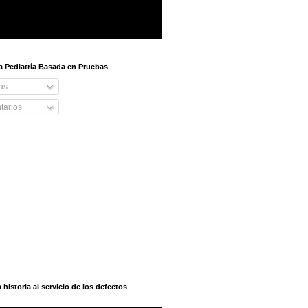
 a Pediatría Basada en Pruebas
as
arios
istoria al servicio de los defectos