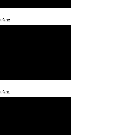
tría 12
tría 11