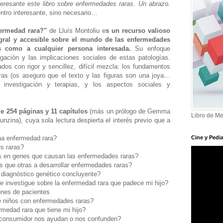
teresante este libro sobre enfermedades raras. Un abrazo.
entro interesante, sino necesario…
fermedad rara?"
de Lluís Montoliu e
s un recurso valioso
egral y accesible sobre el mundo de las enfermedades
as como a cualquier persona interesada.
Su enfoque
tigación y las implicaciones sociales de estas patologías.
tados con rigor y sencillez, difícil mezcla: los fundamentos
ras (os aseguro que el texto y las figuras son una joya…
a investigación y terapias, y los aspectos sociales y
de 254 páginas y 11 capítulos
(más un prólogo de Gemma
Libro de Me
nzina), cuya sola lectura despierta el interés previo que a
una enfermedad rara?
Cine y Pedia
es raras?
s en genes que causan las enfermedades raras?
 que otras a desarrollar enfermedades raras?
n diagnóstico genético concluyente?
e investigue sobre la enfermedad rara que padece mi hijo?
iones de pacientes
de niños con enfermedades raras?
ermedad rara que tiene mi hijo?
al consumidor nos ayudan o nos confunden?