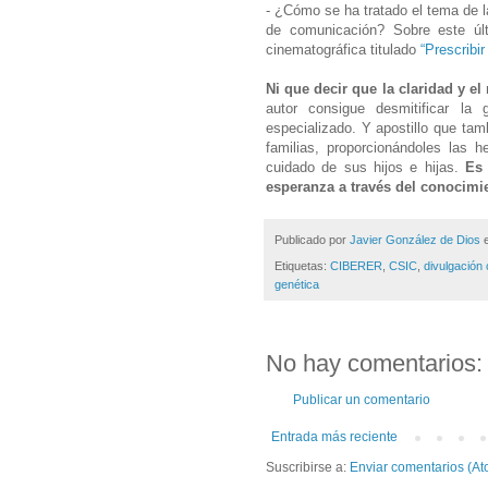
- ¿Cómo se ha tratado el tema de la
de comunicación? Sobre este últ
cinematográfica titulado
“Prescribi
Ni que decir que la claridad y el 
autor consigue desmitificar la 
especializado. Y apostillo que tam
familias, proporcionándoles las h
cuidado de sus hijos e hijas.
Es 
esperanza a través del conocimi
Publicado por
Javier González de Dios
Etiquetas:
CIBERER
,
CSIC
,
divulgación 
genética
No hay comentarios:
Publicar un comentario
Entrada más reciente
Suscribirse a:
Enviar comentarios (At