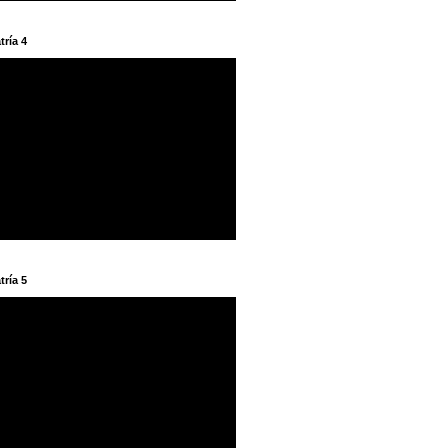
tría 4
tría 5