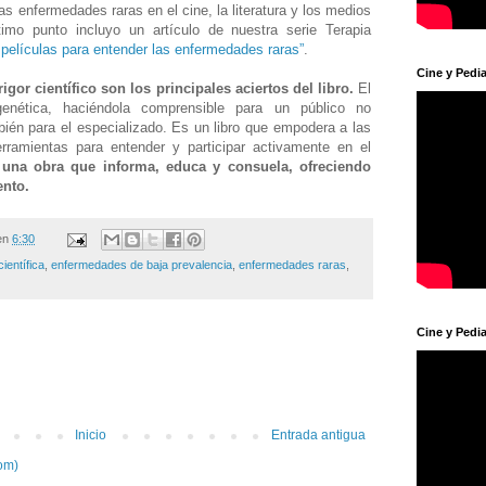
s enfermedades raras en el cine, la literatura y los medios
imo punto incluyo un artículo de nuestra serie Terapia
r películas para entender las enfermedades raras”
.
Cine y Pedia
rigor científico son los principales aciertos del libro.
El
genética, haciéndola comprensible para un público no
bién para el especializado. Es un libro que empodera a las
erramientas para entender y participar activamente en el
una obra que informa, educa y consuela, ofreciendo
ento.
en
6:30
científica
,
enfermedades de baja prevalencia
,
enfermedades raras
,
Cine y Pedia
Inicio
Entrada antigua
om)