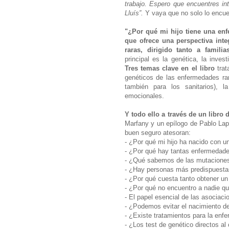
trabajo. Espero que encuentres in
Lluís”.
Y vaya que no solo lo encu
"¿Por qué mi hijo tiene una en
que ofrece una perspectiva int
raras, dirigido tanto a famili
principal es la genética, la inves
Tres temas clave en el libro
tra
genéticos de las enfermedades ra
también para los sanitarios), l
emocionales.
Y todo ello a través de un libro 
Marfany y un epílogo de Pablo Lapu
buen seguro atesoran:
- ¿Por qué mi hijo ha nacido con 
- ¿Por qué hay tantas enfermedad
- ¿Qué sabemos de las mutacione
- ¿Hay personas más predispuestas
- ¿Por qué cuesta tanto obtener u
- ¿Por qué no encuentro a nadie qu
- El papel esencial de las asociac
- ¿Podemos evitar el nacimiento 
- ¿Existe tratamientos para la enf
- ¿Los test de genético directos 