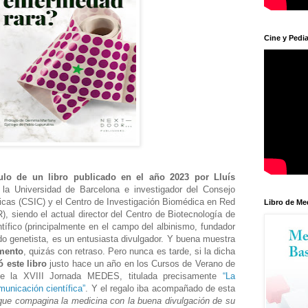
Cine y Pedia
ítulo de un libro publicado en el año 2023 por Lluís
r la Universidad de Barcelona e investigador del Consejo
ficas (CSIC) y el Centro de Investigación Biomédica en Red
Libro de Me
siendo el actual director del Centro de Biotecnología de
ntífico (principalmente en el campo del albinismo, fundador
o genetista, es un entusiasta divulgador. Y buena muestra
omento
, quizás con retraso. Pero nunca es tarde, si la dicha
 este libro
justo hace un año en los Cursos de Verano de
 de la XVIII Jornada MEDES, titulada precisamente
“La
municación científica”
. Y el regalo iba acompañado de esta
 que compagina la medicina con la buena divulgación de su