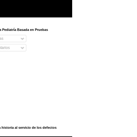
 a Pediatría Basada en Pruebas
as
arios
istoria al servicio de los defectos