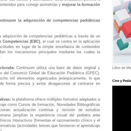
contenidos para corregir asimetrías y
mejorar la formación
ontinuum la adquisición de competencias pediátricas
la adquisición de competencias pediátricas a través de un
n Competencias (EBC)
, el cual se centra en la aplicación
actitudes en lugar de la simple enseñanza de contenidos
allan los mecanismos principales mediante los cuales la
e:
ucturada:
Continuum utiliza una base de datos original y
Libro de Me
lo del Consorcio Global de Educación Pediátrica (GPEC).
cho mil elementos organizados jerárquicamente, lo que
Cine y Pedia
 de forma precisa y evitar divagaciones al centrarse en
tivas:
la plataforma ofrece múltiples formatos adaptados a
izaje como Cursos de formación, Novedades Bibliográficas
cionan actualización continua y revisión de estudios
mana (amplían la experiencia visual del pediatra ante
icos Interactivos (fomentan el razonamiento clínico y el
Formativas (actividades breves que favorecen el aprendizaje
),