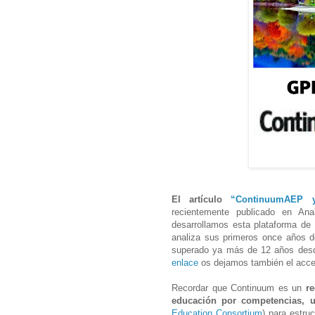
El artículo
“ContinuumAEP y
recientemente publicado en An
desarrollamos esta plataforma de 
analiza sus primeros once años 
superado ya más de 12 años desd
enlace
os dejamos también el acces
Recordar que Continuum es un
r
educación por competencias, u
Education Consortium
) para estru