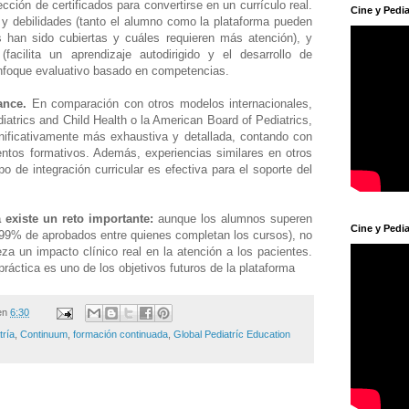
ción de certificados para convertirse en un currículo real.
Cine y Pedia
s y debilidades (tanto el alumno como la plataforma pueden
s han sido cubiertas y cuáles requieren más atención), y
(facilita un aprendizaje autodirigido y el desarrollo de
enfoque evaluativo basado en competencias.
ance.
En comparación con otros modelos internacionales,
iatrics and Child Health o la American Board of Pediatrics,
ificativamente más exhaustiva y detallada, contando con
os formativos. Además, experiencias similares en otros
o de integración curricular es efectiva para el soporte del
a existe un reto importante:
aunque los alumnos superen
Cine y Pedia
 99% de aprobados entre quienes completan los cursos), no
eza un impacto clínico real en la atención a los pacientes.
ráctica es uno de los objetivos futuros de la plataforma
en
6:30
tría
,
Continuum
,
formación continuada
,
Global Pediatríc Education