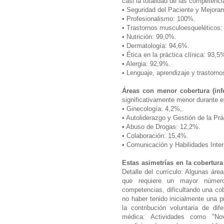
casi la totalidad de las competenc
• Seguridad del Paciente y Mejora
• Profesionalismo: 100%.
• Trastornos musculoesqueléticos
• Nutrición: 99,0%.
• Dermatología: 94,6%.
• Ética en la práctica clínica: 93,
• Alergia: 92,9%.
• Lenguaje, aprendizaje y trastorn
Áreas con menor cobertura (infe
significativamente menor durante e
• Ginecología: 4,2%,.
• Autoliderazgo y Gestión de la Prá
• Abuso de Drogas: 12,2%.
• Colaboración: 15,4%.
• Comunicación y Habilidades Inte
Estas asimetrías en la cobertur
Detalle del currículo: Algunas á
que requiere un mayor número
competencias, dificultando una co
no haber tenido inicialmente una p
la contribución voluntaria de di
médica: Actividades como "Nov