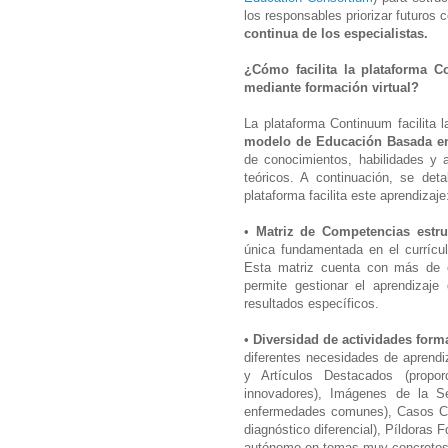
los responsables priorizar futuros 
continua de los especialistas.
¿Cómo facilita la plataforma C
mediante formación virtual?
La plataforma Continuum facilita 
modelo de Educación Basada e
de conocimientos, habilidades y 
teóricos. A continuación, se det
plataforma facilita este aprendizaj
•
Matriz de Competencias estr
única fundamentada en el currícu
Esta matriz cuenta con más de o
permite gestionar el aprendizaje
resultados específicos.
•
Diversidad de actividades forma
diferentes necesidades de aprend
y Artículos Destacados (propor
innovadores), Imágenes de la Se
enfermedades comunes), Casos Clín
diagnóstico diferencial), Píldoras 
autónomo en temas muy concretos