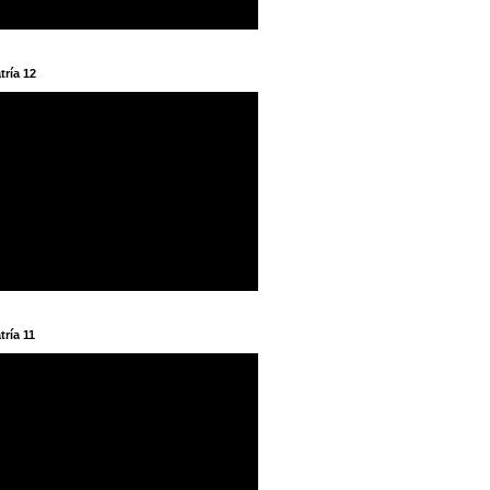
tría 12
tría 11