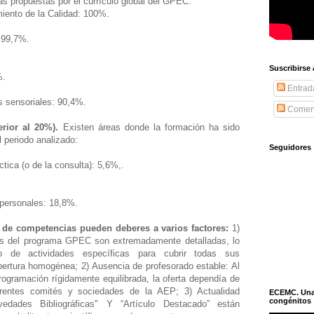
ias propuestas por el currículo global del GPEC:
miento de la Calidad: 100%.
: 99,7%.
Suscribirse
5%.
Entrad
os sensoriales: 90,4%.
Coment
rior al 20%).
Existen áreas donde la formación ha sido
l periodo analizado:
Seguidores
ctica (o de la consulta): 5,6%,.
rpersonales: 18,8%.
a de competencias pueden deberes a varios factores:
1)
reas del programa GPEC son extremadamente detalladas, lo
 de actividades específicas para cubrir todas sus
bertura homogénea; 2) Ausencia de profesorado estable: Al
rogramación rígidamente equilibrada, la oferta dependía de
ferentes comités y sociedades de la AEP; 3) Actualidad
ECEMC. Una h
congénitos
edades Bibliográficas" Y “Artículo Destacado” están