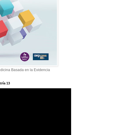
dicina Basada en la Evidencia
tría 13