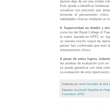
alumno deje de ser una simple colec
Esto ayuda a identificar fortaleza
visualizar con precisión qué área
fomentar el pensamiento crítico 
habilidades clínicas mediante un 
4. Superioridad en detalle y alc
como los del Royal College of Paed
la matriz basada en GPEC es sign
un número mucho mayor de element
países han confirmado que este tip
entrenamiento clínico.
A pesar de estos logros, todaví
las pruebas de evaluación (con un
se puede garantizar con total cert
La evaluación de esta repercusión p
Publicado por
Javier González de Dios
Etiquetas:
Asociación Española de Pedia
Consortium
,
GPEC