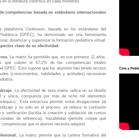
 en la literatura científica en cada momento.
z de competencias basada en estándares internacionales
a plataforma Continuum, basada en los estándares del
Pediátrica (GPEC), ha demostrado ser una herramienta
urar, dinamizar y supervisar la formación pediátrica virtual.
spectos clave de su efectividad.
ivos.
La matriz ha permitido que, en sus primeros 11 años,
des que cubren el 67,2% de las competencias totales
l del GPEC. Esto supone que los alumnos han tenido acceso
Cine y Pedia
udes (conocimientos, habilidades y actitudes) necesarias
ediatría.
dizaje.
La efectividad de esta matriz radica en su diseño
al y única, compuesta por más de ocho mil elementos
árquico,. Esta estructura permite evitar divagaciones (al
endizaje y no solo en el proceso, se reduce la confusión
n y verificación (facilita la creación y validación de cursos
ionales de referencia), trazabilidad (permite cotejar qué
s competencias que el alumno necesita adquirir)
fesional.
La matriz permite que la cartera formativa del