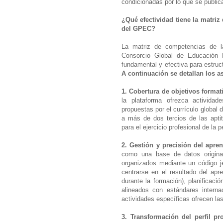
condicionadas por lo que se publica
¿Qué efectividad tiene la matri
del GPEC?
La matriz de competencias de l
Consorcio Global de Educación 
fundamental y efectiva para estruct
A continuación se detallan los a
1. Cobertura de objetivos format
la plataforma ofrezca activida
propuestas por el currículo globa
a más de dos tercios de las aptit
para el ejercicio profesional de la p
2. Gestión y precisión del apren
como una base de datos origin
organizados mediante un código jer
centrarse en el resultado del apr
durante la formación), planificació
alineados con estándares internac
actividades específicas ofrecen la
3. Transformación del perfil pro