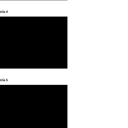
tría 4
tría 5