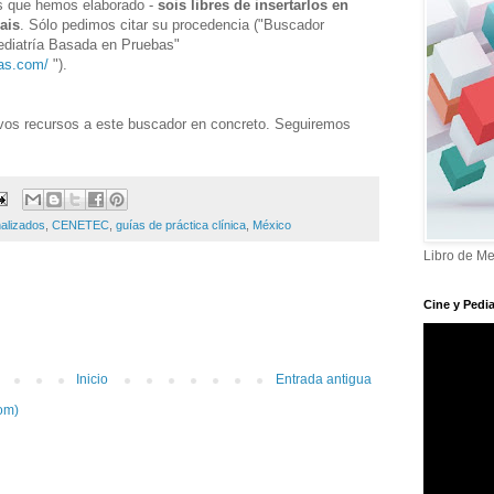
os que hemos elaborado -
sois libres de insertarlos en
ais
. Sólo pedimos citar su procedencia ("Buscador
Pediatría Basada en Pruebas"
bas.com/
").
vos recursos a este buscador en concreto. Seguiremos
alizados
,
CENETEC
,
guías de práctica clínica
,
México
Libro de Me
Cine y Pedia
Inicio
Entrada antigua
om)