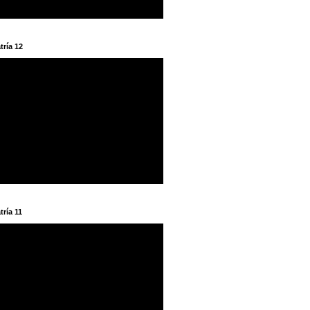
tría 12
tría 11