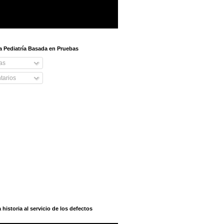
 a Pediatría Basada en Pruebas
as
arios
istoria al servicio de los defectos