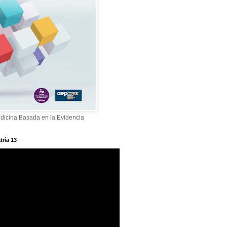
dicina Basada en la Evidencia
tría 13