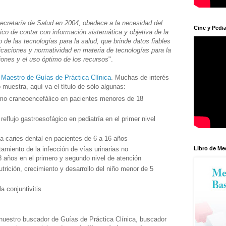
cretaría de Salud en 2004, obedece a la necesidad del
Cine y Pedia
o de contar con información sistemática y objetiva de la
 de las tecnologías para la salud, que brinde datos fiables
licaciones y normatividad en materia de tecnologías para la
ones y el uso óptimo de los recursos
".
 Maestro de Guías de Práctica Clínica
. Muchas de interés
muestra, aquí va el título de sólo algunas:
ismo craneoencefálico en pacientes menores de 18
reflujo gastroesofágico en pediatría en el primer nivel
a caries dental en pacientes de 6 a 16 años
Libro de Me
tamiento de la infección de vías urinarias no
años en el primero y segundo nivel de atención
utrición, crecimiento y desarrollo del niño menor de 5
a conjuntivitis
nuestro buscador de Guías de Práctica Clínica, buscador