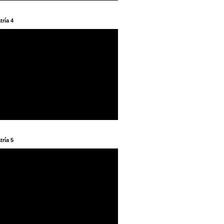
tría 4
tría 5