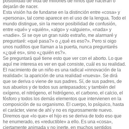
posibilidad de vida de millones de niños que nacerán o
dejarán de nacer.
Esta visión ha de fundarse en la distinción entre «cosa» y
«persona», tal como aparece en el uso de la lengua. Todo el
mundo distingue, sin la menor posibilidad de confusión,
entre «qué» y «quién», «algo» y «alguien», «nada» y
«nadie». Si se oye un gran ruido extraño, me alarmaré y
preguntaré: «qué pasa?» o ¿qué es eso?». Pero si oigo
unos nudillos que llaman a la puerta, nunca preguntarés
«¿qué es», sino «¿quién es?».
Se preguntará qué tiene esto que ver con el aborto. Lo que
aquí me interesa es ver en qué consiste, cuál es su realidad.
El nacimiento de un niño es una radical «innovación de la
realidad»: la aparición de una realidad «nueva». Se dirá
que se deriva o viene de sus padres. Sí, de sus padres, de
sus abuelos y de todos sus antepasados; y también del
oxígeno, el nitrógeno, el hidrógeno, el carbono, el calcio, el
fósforo y todos los demás elementos que intervienen en la
composición de su organismo. El cuerpo, lo psíquico, hasta
el carácter, viene de ahí y no es rigurosamente nuevo.
Diremos que «lo que» el hijo es se deriva de todo eso que
he enumerado, es «reductible» a ello. Es una «cosa»,
ciertamente animada y no inerte, en muchos sentidos