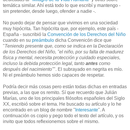
temática similar. Ahí está todo lo que escribí y mantengo -
sin pretender, desde luego, ofender a nadie -.
No puedo dejar de pensar que vivimos en una sociedad
muy hipócrita. Tan hipócrita que, por ejemplo, este país -
España - suscribió la
Convención de los Derechos del Niño
cuando en su
preámbulo
dicha Convenicón dice que
"
Teniendo presente que, como se indica en la Declaración
de los Derechos del Niño, "el niño, por su falta de madurez
física y mental, necesita protección y cuidado especiales,
incluso la debida protección legal, tanto
antes
como
después del nacimiento"
". El subrayado en negrita es mío.
Ni el preámbulo hemos sido capaces de respetar.
Podría decir más cosas pero están todas dichas en entradas
previas, a las que os remito. Sí que recuerdo que Julián
Marías, uno de los principales filósofos españoles del Siglo
XX, escribió sobre el tema. He buscado su artículo y lo he
encontrado en un blog de nombre "
Interesante
". A
continuación os copio y pego todo el texto del artículo, y os
invito que todos reflexionemos sobre el mismo.