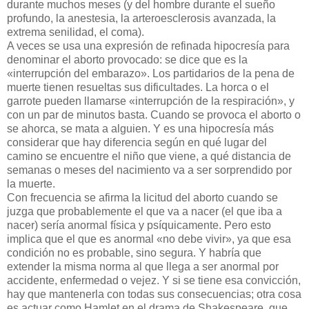
durante muchos meses (y del hombre durante el sueño
profundo, la anestesia, la arteroesclerosis avanzada, la
extrema senilidad, el coma).
A veces se usa una expresión de refinada hipocresía para
denominar el aborto provocado: se dice que es la
«interrupción del embarazo». Los partidarios de la pena de
muerte tienen resueltas sus dificultades. La horca o el
garrote pueden llamarse «interrupción de la respiración», y
con un par de minutos basta. Cuando se provoca el aborto o
se ahorca, se mata a alguien. Y es una hipocresía más
considerar que hay diferencia según en qué lugar del
camino se encuentre el niño que viene, a qué distancia de
semanas o meses del nacimiento va a ser sorprendido por
la muerte.
Con frecuencia se afirma la licitud del aborto cuando se
juzga que probablemente el que va a nacer (el que iba a
nacer) sería anormal física y psíquicamente. Pero esto
implica que el que es anormal «no debe vivir», ya que esa
condición no es probable, sino segura. Y habría que
extender la misma norma al que llega a ser anormal por
accidente, enfermedad o vejez. Y si se tiene esa convicción,
hay que mantenerla con todas sus consecuencias; otra cosa
es actuar como Hamlet en el drama de Shakespeare, que