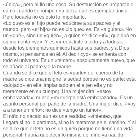
«única», pero al fin una cosa. Su destrucción es irreparable,
como cuando se rompe una pieza que es ejemplar único.
Pero todavía no es esto lo importante.
«Lo que» es el hijo puede reducirse a sus padres y al
mundo; pero «el hijo» no es «lo que» es. Es «alguien». No
un «qué», sino un «quién», a quien se dice «tú», que dirá en
su momento «yo». Y es «irreductible a todo y a todos»,
desde los elementos químicos hasta sus padres, y a Dios
mismo, si pensamos en él. Al decir «yo» se enfrenta con
todo el universo. Es un «tercero» absolutamente nuevo, que
se añade al padre y a la madre.
Cuando se dice que el feto es «parte» del cuerpo de la
madre se dice una insigne falsedad porque no es parte: está
«alojado» en ella, implantado en ella (en ella y no
meramente en su cuerpo). Una mujer dirá: «estoy
embarazada», nunca «mi cuerpo está embarazado». Es un
asunto personal por parte de la madre. Una mujer dice: «voy
a a tener un niño»; no dice «tengo un tumor».
El niño no nacido aún es una realidad «viniente», que
llegará si no lo paramos, si no lo matamos en el camino. Y si
se dice que el feto no es un quién porque no tiene una vida
personal, habría que decir lo mismo del niño ya nacido