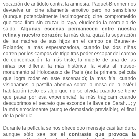
vocación de antídoto contra la amnesia. Paquet-Brenner nos
devuelve un cine altamente emotivo pero no sensiblero
(aunque potencialmente lacrimógeno); cine comprometido
que toca fibra sin cruzar la raya, eludiendo la moraleja de
saldo.
Algunas escenas permanecen entre nuestra
retina y nuestro corazón:
la más dura, quizá la separación
de las madres de sus hijos en el campo de Baune-la-
Rolande; la más esperanzadora, cuando las dos niñas
corren por los campos de trigo tras poder escapar del campo
de concentración; la más triste, la muerte de una de las
niñas por difteria; la más histórica, la visita al museo-
monumento al Holocausto de París (es la primera película
que logra rodar en este escenario); la más fría, cuando
visionamos la pastilla abortiva sobre la mesa de la estéril
habitación (esto es algo que no se olvida cuando se tiene
que pasar por esa experiencia); la más trágicam cuando
descubrimos el secreto que esconde la llave de Sarah…; y
la más emocionante (aunque demasiado previsible), el final
de la película.
Durante la película se nos ofrece otro mensaje casi tan duro,
aunque sólo sea por
el contraste que provoca la