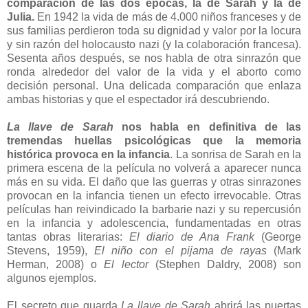
comparación de las dos épocas, la de Sarah y la de
Julia.
En 1942 la vida de más de 4.000 niños franceses y de
sus familias perdieron toda su dignidad y valor por la locura
y sin razón del holocausto nazi (y la colaboración francesa).
Sesenta años después, se nos habla de otra sinrazón que
ronda alrededor del valor de la vida y el aborto como
decisión personal. Una delicada comparación que enlaza
ambas historias y que el espectador irá descubriendo.
La llave de Sarah
nos habla en definitiva de las
tremendas huellas psicológicas que la memoria
histórica provoca en la infancia
. La sonrisa de Sarah en la
primera escena de la película no volverá a aparecer nunca
más en su vida. El daño que las guerras y otras sinrazones
provocan en la infancia tienen un efecto irrevocable. Otras
películas han reivindicado la barbarie nazi y su repercusión
en la infancia y adolescencia, fundamentadas en otras
tantas obras literarias:
El diario de Ana Frank
(George
Stevens, 1959),
El niño con el pijama de rayas
(Mark
Herman, 2008) o
El lector
(Stephen Daldry, 2008) son
algunos ejemplos.
El secreto que guarda
La llave de Sarah
abrirá las puertas