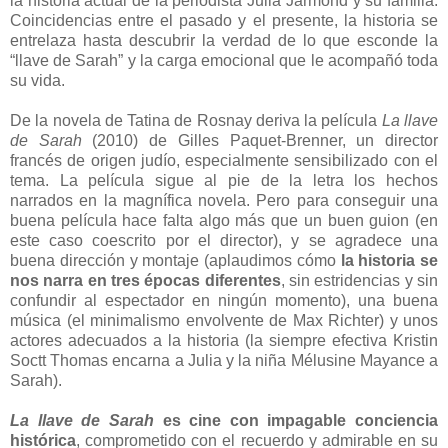
la historia actual de la periodista Julia Jarmond y su familia.
Coincidencias entre el pasado y el presente, la historia se
entrelaza hasta descubrir la verdad de lo que esconde la
“llave de Sarah” y la carga emocional que le acompañó toda
su vida.
De la novela de Tatina de Rosnay deriva la película
La llave
de Sarah
(2010) de Gilles Paquet-Brenner, un director
francés de origen judío, especialmente sensibilizado con el
tema. La película sigue al pie de la letra los hechos
narrados en la magnífica novela. Pero para conseguir una
buena película hace falta algo más que un buen guion (en
este caso coescrito por el director), y se agradece una
buena dirección y montaje (aplaudimos cómo
la historia se
nos narra en tres épocas diferentes
, sin estridencias y sin
confundir al espectador en ningún momento), una buena
música (el minimalismo envolvente de Max Richter) y unos
actores adecuados a la historia (la siempre efectiva Kristin
Soctt Thomas encarna a Julia y la niña Mélusine Mayance a
Sarah).
La llave de Sarah
es cine con impagable
conciencia
histórica
, comprometido con el recuerdo y admirable en su