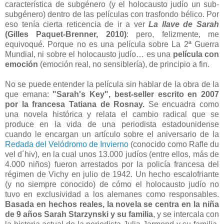
característica de subgénero (y el holocausto judío un sub-
subgénero) dentro de las películas con trasfondo bélico. Por
eso tenía cierta reticencia de ir a ver
La llave de Sarah
(Gilles Paquet-Brenner, 2010)
: pero, felizmente, me
equivoqué. Porque no es una película sobre La 2ª Guerra
Mundial, ni sobre el holocausto judío… es una
película con
emoción
(emoción real, no sensiblería), de principio a fin.
No se puede entender la película sin hablar de la obra de la
que emana:
"Sarah's Key", best-seller escrito en 2007
por la francesa Tatiana de Rosnay.
Se encuadra como
una novela histórica y relata el cambio radical que se
produce en la vida de una periodista estadounidense
cuando le encargan un artículo sobre el aniversario de la
Redada del Velódromo de Invierno
(conocido como Rafle du
vel d´hiv), en la cual unos 13.000 judíos (entre ellos, más de
4.000 niños) fueron arrestados por la policía francesa del
régimen de Vichy en julio de 1942. Un hecho escalofriante
(y no siempre conocido) de cómo el holocausto judío no
tuvo en exclusividad a los alemanes como responsables.
Basada en hechos reales, la novela se centra en la niña
de 9 años Sarah Starzynski y su familia
, y se intercala con