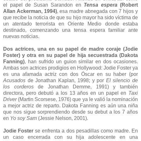
el papel de Susan Sarandon en
Tensa espera
(Robert
Allan Ackerman, 1994)
, esa madre abnegada con 7 hijos y
que recibe la noticia de que su hijo mayor ha sido víctima de
un atentado terrorista en Oriente Medio donde estaba
destinado, comenzando una tensa espera familiar ante
nuevas noticias.
Dos actrices, una en su papel de madre coraje (Jodie
Foster) y otra en su papel de hija secuestrada (Dakota
Fanning)
, han sufrido un guion similar en dos ocasiones.
Ambas son actrices prodigios en Hollywood: Jodie Foster ya
es una afamada actriz con dos Óscar en su haber (por
Acusados
de Jonathan Kaplan, 1998; y por
El silencio de
los corderos
de Jonathan Demme, 1991) y también
directora, pero debutó a los 13 años en un papel en
Taxi
Driver
(Martin Scorsese, 1976) que ya le valió la nominación
a mejor actriz de reparto. Dakota Fanning es aún una niña
que nos sigue sorprendiendo desde su debut a los 7 años
en
Yo soy Sam
(Jessie Nelson, 2001).
Jodie Foster
se enfrenta a dos pesadillas como madre. En
un caso encerrada con su hija adolescente en una