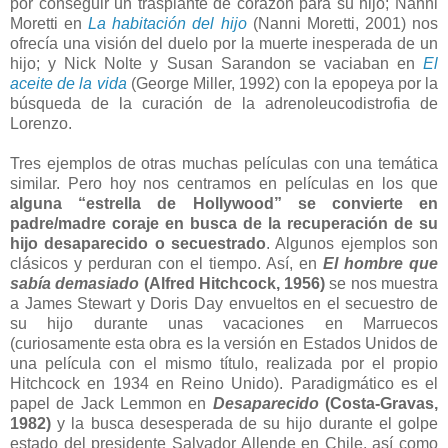
por conseguir un trasplante de corazón para su hijo; Nanni
Moretti en
La habitación del hijo
(Nanni Moretti, 2001) nos
ofrecía una visión del duelo por la muerte inesperada de un
hijo; y Nick Nolte y Susan Sarandon se vaciaban en
El
aceite de la vida
(George Miller, 1992) con la epopeya por la
búsqueda de la curación de la adrenoleucodistrofia de
Lorenzo.
Tres ejemplos de otras muchas películas con una temática
similar. Pero hoy nos centramos en películas en los que
alguna “estrella de Hollywood” se convierte en
padre/madre coraje en busca de la recuperación de su
hijo desaparecido o secuestrado
. Algunos ejemplos son
clásicos y perduran con el tiempo. Así, en
El hombre que
sabía demasiado
(Alfred Hitchcock, 1956)
se nos muestra
a James Stewart y Doris Day envueltos en el secuestro de
su hijo durante unas vacaciones en Marruecos
(curiosamente esta obra es la versión en Estados Unidos de
una película con el mismo título, realizada por el propio
Hitchcock en 1934 en Reino Unido). Paradigmático es el
papel de Jack Lemmon en
Desaparecido
(Costa-Gravas,
1982)
y la busca desesperada de su hijo durante el golpe
estado del presidente Salvador Allende en Chile, así como