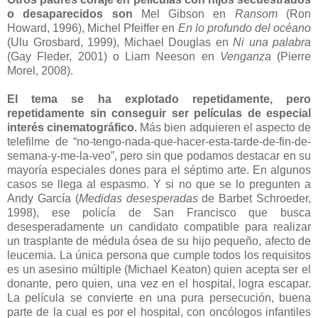
o desaparecidos son
Mel Gibson en
Ransom
(Ron
Howard, 1996), Michel Pfeiffer en
En lo profundo del océano
(Ulu Grosbard, 1999), Michael Douglas en
Ni una palabra
(Gay Fleder, 2001) o Liam Neeson en
Venganza
(Pierre
Morel, 2008).
El tema se ha explotado repetidamente, pero
repetidamente sin conseguir ser películas de especial
interés cinematográfico.
Más bien adquieren el aspecto de
telefilme de “no-tengo-nada-que-hacer-esta-tarde-de-fin-de-
semana-y-me-la-veo”, pero sin que podamos destacar en su
mayoría especiales dones para el séptimo arte. En algunos
casos se llega al espasmo. Y si no que se lo pregunten a
Andy García (
Medidas desesperadas
de Barbet Schroeder,
1998), ese policía de San Francisco que busca
desesperadamente un candidato compatible para realizar
un trasplante de médula ósea de su hijo pequeño, afecto de
leucemia. La única persona que cumple todos los requisitos
es un asesino múltiple (Michael Keaton) quien acepta ser el
donante, pero quien, una vez en el hospital, logra escapar.
La película se convierte en una pura persecución, buena
parte de la cual es por el hospital, con oncólogos infantiles