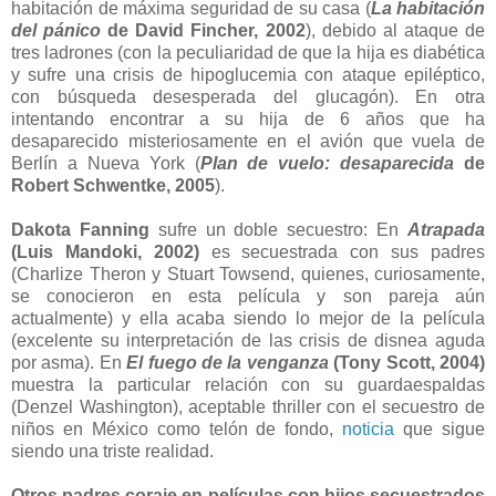
habitación de máxima seguridad de su casa (
La habitación
del pánico
de David Fincher, 2002
), debido al ataque de
tres ladrones (con la peculiaridad de que la hija es diabética
y sufre una crisis de hipoglucemia con ataque epiléptico,
con búsqueda desesperada del glucagón). En otra
intentando encontrar a su hija de 6 años que ha
desaparecido misteriosamente en el avión que vuela de
Berlín a Nueva York (
Plan de vuelo: desaparecida
de
Robert Schwentke, 2005
).
Dakota Fanning
sufre un doble secuestro: En
Atrapada
(Luis Mandoki, 2002)
es secuestrada con sus padres
(Charlize Theron y Stuart Towsend, quienes, curiosamente,
se conocieron en esta película y son pareja aún
actualmente) y ella acaba siendo lo mejor de la película
(excelente su interpretación de las crisis de disnea aguda
por asma). En
El fuego de la venganza
(Tony Scott, 2004)
muestra la particular relación con su guardaespaldas
(Denzel Washington), aceptable thriller con el secuestro de
niños en México como telón de fondo,
noticia
que sigue
siendo una triste realidad.
Otros padres coraje en películas con hijos secuestrados