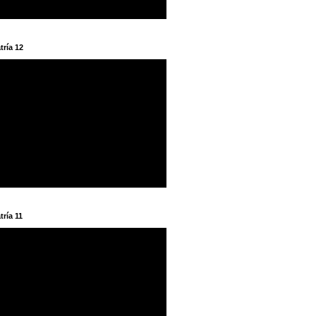
tría 12
tría 11