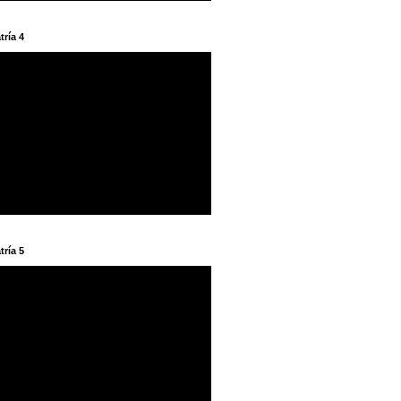
tría 4
tría 5