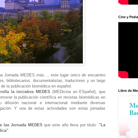
Cine y Pedia
 una Jornada MEDES más..., este lugar único de encuentro
ores, bibliotecarios, documentalistas, traductores y un largo
r de la publicación biomédica en español.
Libro de Me
rrolla la iniciativa MEDES
(MEDicina en ESpañol), que
romover la publicación científica en revistas biomédicas en
 difusión nacional e internacional mediante diversas
lgación. Y una de estas actividades son estas jornadas
de las Jornada MEDES
que este año lleva por titulo:
"La
dica"
.