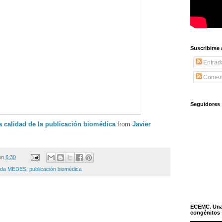
Suscribirse
Entrad
Coment
Seguidores
 calidad de la publicación biomédica
from
Javier
en
6:30
ada MEDES
,
publicación biomédica
ECEMC. Una h
congénitos