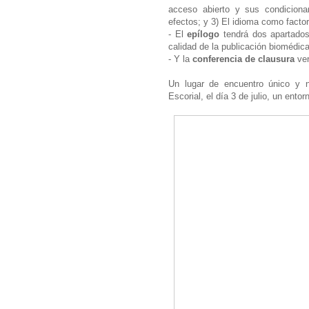
acceso abierto y sus condiciona
efectos; y 3) El idioma como factor
- El
epílogo
tendrá dos apartados
calidad de la publicación bioméd
- Y la
conferencia de clausura
ver
Un lugar de encuentro único y n
Escorial, el día 3 de julio, un ento