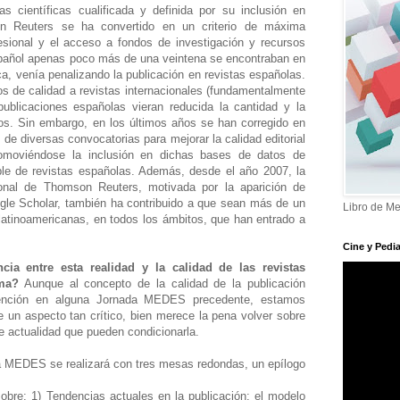
as científicas cualificada y definida por su inclusión en
n Reuters se ha convertido en un criterio de máxima
esional y el acceso a fondos de investigación y recursos
pañol apenas poco más de una veintena se encontraban en
ica, venía penalizando la publicación en revistas españolas.
s de calidad a revistas internacionales (fundamentalmente
publicaciones españolas vieran reducida la cantidad y la
dos. Sin embargo, en los últimos años se han corregido en
 de diversas convocatorias para mejorar la calidad editorial
omoviéndose la inclusión en dichas bases de datos de
ble de revistas españolas. Además, desde el año 2007, la
ional de Thomson Reuters, motivada por la aparición de
e Scholar, también ha contribuido a que sean más de un
Libro de Me
latinoamericanas, en todos los ámbitos, que han entrado a
Cine y Pedia
cia entre esta realidad y la calidad de las revistas
ma?
Aunque al concepto de la calidad de la publicación
tención en alguna Jornada MEDES precedente, estamos
 un aspecto tan crítico, bien merece la pena volver sobre
e actualidad que pueden condicionarla.
da MEDES se realizará con tres mesas redondas, un epílogo
obre: 1) Tendencias actuales en la publicación: el modelo