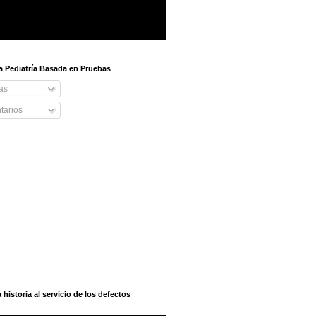
 a Pediatría Basada en Pruebas
as
arios
istoria al servicio de los defectos