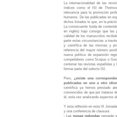
La internacionalidad de las revist
índices como el ISI de Thomso
relevancia para la promoción prof
humanos. De las publicadas en es
dichos listados lo que, en la práct
La consecuente huida de contenido
en inglés) trajo consigo que las 
calidad de los manuscritos recibi
parte estas circunstancias a través
y científica de las mismas y pr
referencia del mayor número posi
nueva política de expansión reg
competidores como Scopus o Googl
centenar las revistas españolas y 
formar parte del selecto ISI.
Pero,
¿existe una corresponden
publicadas en uno u otro idio
científica ya hemos prestado a
convencidos de que por tratarse de
él, esta vez analizando aspectos d
Y esta reflexión en esta IX Jorna
y una conferencia de clausura.
- Las
mesas redondas
versarán s