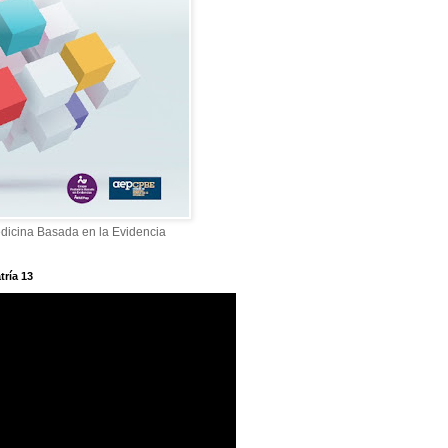
dicina Basada en la Evidencia
tría 13